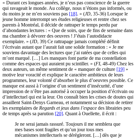
« Durant ces longues années, je n’eus pas conscience de la guerre
qui ravageait le monde. Au collège, nous n’étions pas informés, ou
du moins je ne m’en souviens pas
[18]
. » (
JD
, 35-36) Lorsque le
jeune homme interrompt ses études religieuses et rentre chez ses
parents à Montréal, il décide de rattraper le temps perdu par
d’abondantes lectures : « Que de soirs, que de fins de semaine dans
ma chambre à dévorer des oeuvres ! J’étais l’autodidacte
exemplaire. » (
JD
, 39) Ce rattrapage jamais complété définit
l’écrivain autant que l’aurait fait une solide formation : « Je me
souviens davantage des lectures que j’ai ratées que de celles qui
m’ont marqué. […] Les manques font partie de ma constellation
comme des espaces qui auraient pu scintiller. » (
FI
, 48-49) Chez les
deux auteurs, un même sentiment de « manquer de culture
[19]
»
motive leur voracité et explique le caractère ambitieux de leurs
programmes, leur volonté d’absorber le plus d’oeuvres possible. Ce
manque est aussi à l’origine d’un sentiment d’insécurité, d’une
impression de n’être pas autorisé à occuper la position d’écrivain ou
d’intellectuel qui est la leur. On connaît bien les crises de doutes qui
assaillent Saint-Denys Garneau, et notamment sa décision de retirer
les exemplaires de
Regards et jeux dans l’espace
des librairies peu
de temps après sa parution
[20]
. Quant à Ouellette, il écrit :
Je ne serai jamais rassuré. Toujours il me semblera que
mes bases sont fragiles et qu’un jour tous mes
mécanismes intellectuels se dérègleront. […] dès que je