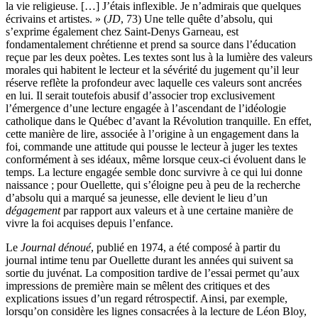
la vie religieuse. […] J’étais inflexible. Je n’admirais que quelques
écrivains et artistes. » (
JD
, 73) Une telle quête d’absolu, qui
s’exprime également chez Saint-Denys Garneau, est
fondamentalement chrétienne et prend sa source dans l’éducation
reçue par les deux poètes. Les textes sont lus à la lumière des valeurs
morales qui habitent le lecteur et la sévérité du jugement qu’il leur
réserve reflète la profondeur avec laquelle ces valeurs sont ancrées
en lui. Il serait toutefois abusif d’associer trop exclusivement
l’émergence d’une lecture engagée à l’ascendant de l’idéologie
catholique dans le Québec d’avant la Révolution tranquille. En effet,
cette manière de lire, associée à l’origine à un engagement dans la
foi, commande une attitude qui pousse le lecteur à juger les textes
conformément à ses idéaux, même lorsque ceux-ci évoluent dans le
temps. La lecture engagée semble donc survivre à ce qui lui donne
naissance ; pour Ouellette, qui s’éloigne peu à peu de la recherche
d’absolu qui a marqué sa jeunesse, elle devient le lieu d’un
dégagement
par rapport aux valeurs et à une certaine manière de
vivre la foi acquises depuis l’enfance.
Le
Journal dénoué
, publié en 1974, a été composé à partir du
journal intime tenu par Ouellette durant les années qui suivent sa
sortie du juvénat. La composition tardive de l’essai permet qu’aux
impressions de première main se mêlent des critiques et des
explications issues d’un regard rétrospectif. Ainsi, par exemple,
lorsqu’on considère les lignes consacrées à la lecture de Léon Bloy,