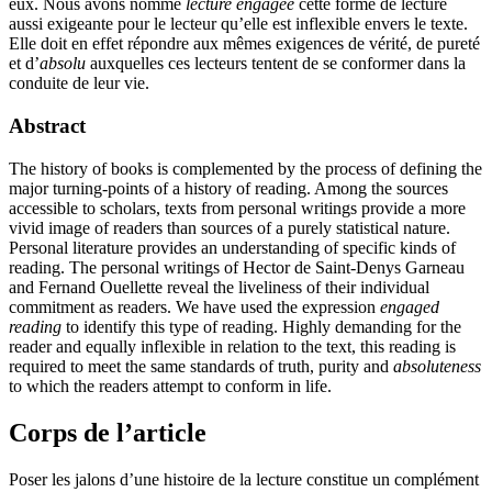
eux. Nous avons nommé
lecture engagée
cette forme de lecture
aussi exigeante pour le lecteur qu’elle est inflexible envers le texte.
Elle doit en effet répondre aux mêmes exigences de vérité, de pureté
et d’
absolu
auxquelles ces lecteurs tentent de se conformer dans la
conduite de leur vie.
Abstract
The history of books is complemented by the process of defining the
major turning-points of a history of reading. Among the sources
accessible to scholars, texts from personal writings provide a more
vivid image of readers than sources of a purely statistical nature.
Personal literature provides an understanding of specific kinds of
reading. The personal writings of Hector de Saint-Denys Garneau
and Fernand Ouellette reveal the liveliness of their individual
commitment as readers. We have used the expression
engaged
reading
to identify this type of reading. Highly demanding for the
reader and equally inflexible in relation to the text, this reading is
required to meet the same standards of truth, purity and
absoluteness
to which the readers attempt to conform in life.
Corps de l’article
Poser les jalons d’une histoire de la lecture constitue un complément