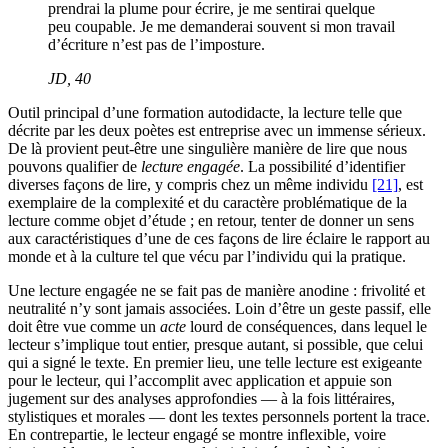
prendrai la plume pour écrire, je me sentirai quelque
peu coupable. Je me demanderai souvent si mon travail
d’écriture n’est pas de l’imposture.
JD
, 40
Outil principal d’une formation autodidacte, la lecture telle que
décrite par les deux poètes est entreprise avec un immense sérieux.
De là provient peut-être une singulière manière de lire que nous
pouvons qualifier de
lecture engagée
. La possibilité d’identifier
diverses façons de lire, y compris chez un même individu
[21]
, est
exemplaire de la complexité et du caractère problématique de la
lecture comme objet d’étude ; en retour, tenter de donner un sens
aux caractéristiques d’une de ces façons de lire éclaire le rapport au
monde et à la culture tel que vécu par l’individu qui la pratique.
Une lecture engagée ne se fait pas de manière anodine : frivolité et
neutralité n’y sont jamais associées. Loin d’être un geste passif, elle
doit être vue comme un
acte
lourd de conséquences, dans lequel le
lecteur s’implique tout entier, presque autant, si possible, que celui
qui a signé le texte. En premier lieu, une telle lecture est exigeante
pour le lecteur, qui l’accomplit avec application et appuie son
jugement sur des analyses approfondies — à la fois littéraires,
stylistiques et morales — dont les textes personnels portent la trace.
En contrepartie, le lecteur engagé se montre inflexible, voire