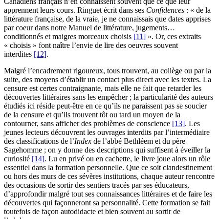
Canadiens français n’en connaissent souvent que ce que leur
apprennent leurs cours. Ringuet écrit dans ses
Confidences
: « de la
littérature française, de la vraie, je ne connaissais que dates apprises
par coeur dans notre Manuel de littérature, jugements…
conditionnés et maigres morceaux choisis
[11]
». Or, ces extraits
« choisis » font naître l’envie de lire des oeuvres souvent
interdites
[12]
.
Malgré l’encadrement rigoureux, tous trouvent, au collège ou par la
suite, des moyens d’établir un contact plus direct avec les textes. La
censure est certes contraignante, mais elle ne fait que retarder les
découvertes littéraires sans les empêcher ; la particularité des auteurs
étudiés ici réside peut-être en ce qu’ils ne paraissent pas se soucier
de la censure et qu’ils trouvent tôt ou tard un moyen de la
contourner, sans afficher des problèmes de conscience
[13]
. Les
jeunes lecteurs découvrent les ouvrages interdits par l’intermédiaire
des classifications de l’
Index
de l’abbé Bethléem et du père
Sagehomme ; on y donne des descriptions qui suffisent à éveiller la
curiosité
[14]
. Lu en privé ou en cachette, le livre joue alors un rôle
essentiel dans la formation personnelle. Que ce soit clandestinement
ou hors des murs de ces sévères institutions, chaque auteur rencontre
des occasions de sortir des sentiers tracés par ses éducateurs,
d’approfondir malgré tout ses connaissances littéraires et de faire les
découvertes qui façonneront sa personnalité. Cette formation se fait
toutefois de façon autodidacte et bien souvent au sortir de