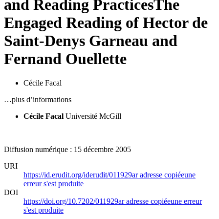
and Reading Practices
The
Engaged Reading of Hector de
Saint-Denys Garneau and
Fernand Ouellette
Cécile Facal
…plus d’informations
Cécile Facal
Université McGill
Diffusion numérique : 15 décembre 2005
URI
https://id.erudit.org/iderudit/011929ar
adresse copiée
une
erreur s'est produite
DOI
https://doi.org/10.7202/011929ar
adresse copiée
une erreur
s'est produite