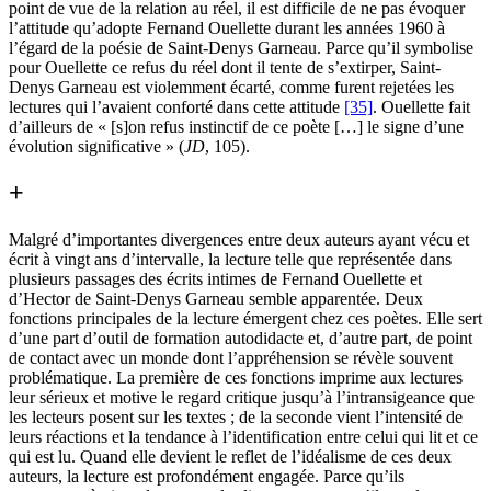
point de vue de la relation au réel, il est difficile de ne pas évoquer
l’attitude qu’adopte Fernand Ouellette durant les années 1960 à
l’égard de la poésie de Saint-Denys Garneau. Parce qu’il symbolise
pour Ouellette ce refus du réel dont il tente de s’extirper, Saint-
Denys Garneau est violemment écarté, comme furent rejetées les
lectures qui l’avaient conforté dans cette attitude
[35]
. Ouellette fait
d’ailleurs de « [s]on refus instinctif de ce poète […] le signe d’une
évolution significative » (
JD
, 105).
+
Malgré d’importantes divergences entre deux auteurs ayant vécu et
écrit à vingt ans d’intervalle, la lecture telle que représentée dans
plusieurs passages des écrits intimes de Fernand Ouellette et
d’Hector de Saint-Denys Garneau semble apparentée. Deux
fonctions principales de la lecture émergent chez ces poètes. Elle sert
d’une part d’outil de formation autodidacte et, d’autre part, de point
de contact avec un monde dont l’appréhension se révèle souvent
problématique. La première de ces fonctions imprime aux lectures
leur sérieux et motive le regard critique jusqu’à l’intransigeance que
les lecteurs posent sur les textes ; de la seconde vient l’intensité de
leurs réactions et la tendance à l’identification entre celui qui lit et ce
qui est lu. Quand elle devient le reflet de l’idéalisme de ces deux
auteurs, la lecture est profondément engagée. Parce qu’ils