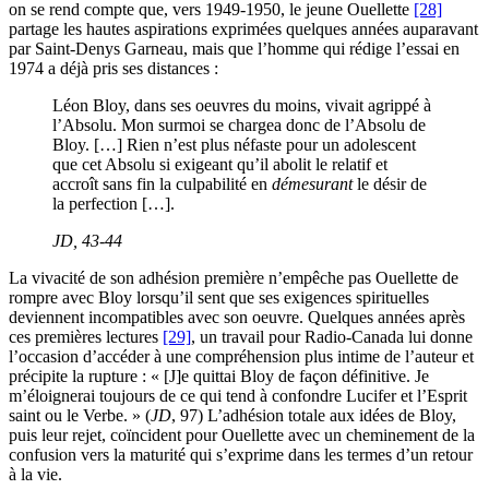
on se rend compte que, vers 1949-1950, le jeune Ouellette
[28]
partage les hautes aspirations exprimées quelques années auparavant
par Saint-Denys Garneau, mais que l’homme qui rédige l’essai en
1974 a déjà pris ses distances :
Léon Bloy, dans ses oeuvres du moins, vivait agrippé à
l’Absolu. Mon surmoi se chargea donc de l’Absolu de
Bloy. […] Rien n’est plus néfaste pour un adolescent
que cet Absolu si exigeant qu’il abolit le relatif et
accroît sans fin la culpabilité en
démesurant
le désir de
la perfection […].
JD
, 43-44
La vivacité de son adhésion première n’empêche pas Ouellette de
rompre avec Bloy lorsqu’il sent que ses exigences spirituelles
deviennent incompatibles avec son oeuvre. Quelques années après
ces premières lectures
[29]
, un travail pour Radio-Canada lui donne
l’occasion d’accéder à une compréhension plus intime de l’auteur et
précipite la rupture : « [J]e quittai Bloy de façon définitive. Je
m’éloignerai toujours de ce qui tend à confondre Lucifer et l’Esprit
saint ou le Verbe. » (
JD
, 97) L’adhésion totale aux idées de Bloy,
puis leur rejet, coïncident pour Ouellette avec un cheminement de la
confusion vers la maturité qui s’exprime dans les termes d’un retour
à la vie.