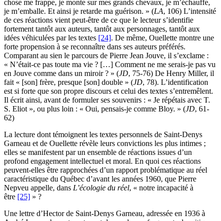
chose me frappe, je monte sur mes grands chevaux, je m’échauffe,
je m’emballe. Et ainsi je retarde ma guérison. » (
LA
, 106) L’intensité
de ces réactions vient peut-être de ce que le lecteur s’identifie
fortement tantôt aux auteurs, tantôt aux personnages, tantôt aux
idées véhiculées par les textes
[24]
. De même, Ouellette montre une
forte propension à se reconnaître dans ses auteurs préférés.
Comparant au sien le parcours de Pierre Jean Jouve, il s’exclame :
« N’était-ce pas toute ma vie ? […] Comment ne me serais-je pas vu
en Jouve comme dans un miroir ? » (
JD
, 75-76) De Henry Miller, il
fait « [son] frère, presque [son] double » (
JD
, 78). L’identification
est si forte que son propre discours et celui des textes s’entremêlent.
Il écrit ainsi, avant de formuler ses souvenirs : « Je répétais avec T.
S. Eliot », ou plus loin : « Oui, pensais-je comme Bloy. » (
JD
, 61-
62)
La lecture dont témoignent les textes personnels de Saint-Denys
Garneau et de Ouellette révèle leurs convictions les plus intimes ;
elles se manifestent par un ensemble de réactions issues d’un
profond engagement intellectuel et moral. En quoi ces réactions
peuvent-elles être rapprochées d’un rapport problématique au réel
caractéristique du Québec d’avant les années 1960, que Pierre
Nepveu appelle, dans
L’écologie du réel
, « notre incapacité à
être
[25]
» ?
Une lettre d’Hector de Saint-Denys Garneau, adressée en 1936 à