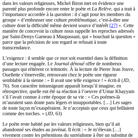
dans les valeurs religieuses, Michel Biron met en évidence une
parenté plus profonde encore entre le poète et
La Relève
, qui a trait à
l’importance accordée à la
question
: il s’agit pour les membres du
groupe « d’embrasser une culture
problématique
, c’est-à-dire une
culture dont la difficulté même devient source d’intérêt
[27]
». Cette
manière de concevoir la culture nous rappelle les reproches adressés
par Saint-Denys Garneau à Maupassant, qui « bouchait la question »
parce que la précision de son regard se refusait à toute
transcendance.
L’exigence : il semble que ce mot soit essentiel dans la définition
d’une lecture engagée. Le
Journal dénoué
offre de nombreux
passages qui réitèrent ce leitmotiv. À la lecture de Pierre Jean Jouve,
Ouellette s’émerveille, retrouvant chez le poète une rigueur
semblable à la sienne : « Il avait une telle exigence ! » écrit-il (
JD
,
76). Son caractère intransigeant apparaît lorsqu’il imagine, en
rétrospective, quelle eut été sa réaction à l’oeuvre d’Umar Khayyam
s’il l’avait connue à cette époque de sa vie : « Ces poèmes-là
m’auraient sans doute paru légers et insupportables. […] Les sages
de toute façon m’exaspéraient. Je n’acceptais que ceux qui brûlaient
comme des torches. » (
JD
, 63)
Le poète reste habité par les valeurs religieuses, bien qu’il ait
abandonné ses études au juvénat. Il écrit : « Je m’élevais […]
vivement contre les prétentions du surréalisme à être un substitut de