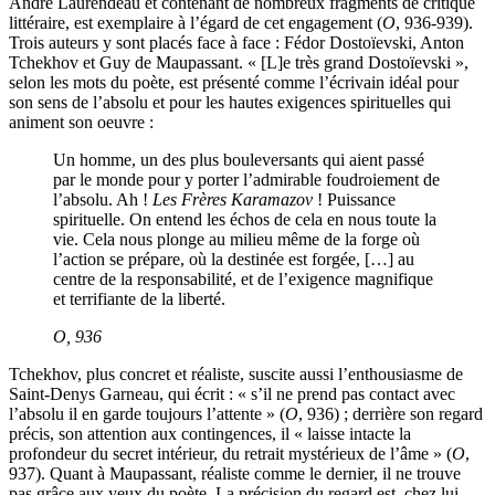
André Laurendeau et contenant de nombreux fragments de critique
littéraire, est exemplaire à l’égard de cet engagement (
O
, 936-939).
Trois auteurs y sont placés face à face : Fédor Dostoïevski, Anton
Tchekhov et Guy de Maupassant. « [L]e très grand Dostoïevski »,
selon les mots du poète, est présenté comme l’écrivain idéal pour
son sens de l’absolu et pour les hautes exigences spirituelles qui
animent son oeuvre :
Un homme, un des plus bouleversants qui aient passé
par le monde pour y porter l’admirable foudroiement de
l’absolu. Ah !
Les Frères Karamazov
! Puissance
spirituelle. On entend les échos de cela en nous toute la
vie. Cela nous plonge au milieu même de la forge où
l’action se prépare, où la destinée est forgée, […] au
centre de la responsabilité, et de l’exigence magnifique
et terrifiante de la liberté.
O
, 936
Tchekhov, plus concret et réaliste, suscite aussi l’enthousiasme de
Saint-Denys Garneau, qui écrit : « s’il ne prend pas contact avec
l’absolu il en garde toujours l’attente » (
O
, 936) ; derrière son regard
précis, son attention aux contingences, il « laisse intacte la
profondeur du secret intérieur, du retrait mystérieux de l’âme » (
O
,
937). Quant à Maupassant, réaliste comme le dernier, il ne trouve
pas grâce aux yeux du poète. La précision du regard est, chez lui,