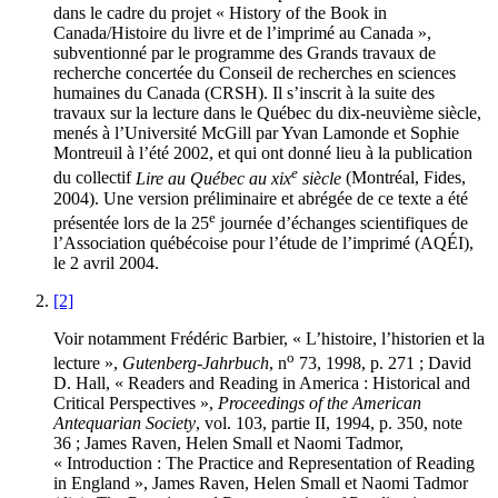
dans le cadre du projet « History of the Book in
Canada/Histoire du livre et de l’imprimé au Canada »,
subventionné par le programme des Grands travaux de
recherche concertée du Conseil de recherches en sciences
humaines du Canada (CRSH). Il s’inscrit à la suite des
travaux sur la lecture dans le Québec du dix-neuvième siècle,
menés à l’Université McGill par Yvan Lamonde et Sophie
Montreuil à l’été 2002, et qui ont donné lieu à la publication
e
du collectif
Lire au Québec au
xix
siècle
(Montréal, Fides,
2004). Une version préliminaire et abrégée de ce texte a été
e
présentée lors de la 25
journée d’échanges scientifiques de
l’Association québécoise pour l’étude de l’imprimé (AQÉI),
le 2 avril 2004.
[2]
Voir notamment Frédéric Barbier, « L’histoire, l’historien et la
o
lecture »,
Gutenberg-Jahrbuch
, n
73, 1998, p. 271 ; David
D. Hall, « Readers and Reading in America : Historical and
Critical Perspectives »,
Proceedings of the American
Antequarian Society
, vol. 103, partie II, 1994, p. 350, note
36 ; James Raven, Helen Small et Naomi Tadmor,
« Introduction : The Practice and Representation of Reading
in England », James Raven, Helen Small et Naomi Tadmor