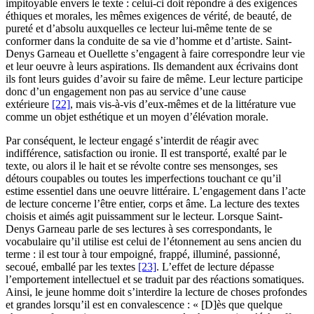
impitoyable envers le texte : celui-ci doit répondre à des exigences
éthiques et morales, les mêmes exigences de vérité, de beauté, de
pureté et d’absolu auxquelles ce lecteur lui-même tente de se
conformer dans la conduite de sa vie d’homme et d’artiste. Saint-
Denys Garneau et Ouellette s’engagent à faire correspondre leur vie
et leur oeuvre à leurs aspirations. Ils demandent aux écrivains dont
ils font leurs guides d’avoir su faire de même. Leur lecture participe
donc d’un engagement non pas au service d’une cause
extérieure
[22]
, mais vis-à-vis d’eux-mêmes et de la littérature vue
comme un objet esthétique et un moyen d’élévation morale.
Par conséquent, le lecteur engagé s’interdit de réagir avec
indifférence, satisfaction ou ironie. Il est transporté, exalté par le
texte, ou alors il le hait et se révolte contre ses mensonges, ses
détours coupables ou toutes les imperfections touchant ce qu’il
estime essentiel dans une oeuvre littéraire. L’engagement dans l’acte
de lecture concerne l’être entier, corps et âme. La lecture des textes
choisis et aimés agit puissamment sur le lecteur. Lorsque Saint-
Denys Garneau parle de ses lectures à ses correspondants, le
vocabulaire qu’il utilise est celui de l’étonnement au sens ancien du
terme : il est tour à tour empoigné, frappé, illuminé, passionné,
secoué, emballé par les textes
[23]
. L’effet de lecture dépasse
l’emportement intellectuel et se traduit par des réactions somatiques.
Ainsi, le jeune homme doit s’interdire la lecture de choses profondes
et grandes lorsqu’il est en convalescence : « [D]ès que quelque