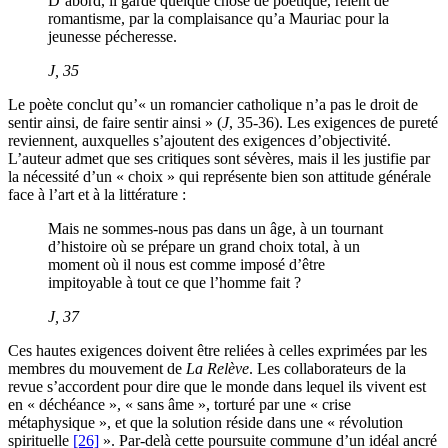
D’abord, il garde quelque chose de poétique, relent de
romantisme, par la complaisance qu’a Mauriac pour la
jeunesse pécheresse.
J
, 35
Le poète conclut qu’« un romancier catholique n’a pas le droit de
sentir ainsi, de faire sentir ainsi » (
J
, 35-36). Les exigences de pureté
reviennent, auxquelles s’ajoutent des exigences d’objectivité.
L’auteur admet que ses critiques sont sévères, mais il les justifie par
la nécessité d’un « choix » qui représente bien son attitude générale
face à l’art et à la littérature :
Mais ne sommes-nous pas dans un âge, à un tournant
d’histoire où se prépare un grand choix total, à un
moment où il nous est comme imposé d’être
impitoyable à tout ce que l’homme fait ?
J
, 37
Ces hautes exigences doivent être reliées à celles exprimées par les
membres du mouvement de
La Relève
. Les collaborateurs de la
revue s’accordent pour dire que le monde dans lequel ils vivent est
en « déchéance », « sans âme », torturé par une « crise
métaphysique », et que la solution réside dans une « révolution
spirituelle
[26]
». Par-delà cette poursuite commune d’un idéal ancré