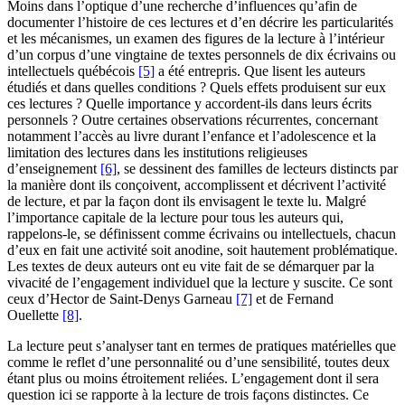
Moins dans l’optique d’une recherche d’influences qu’afin de
documenter l’histoire de ces lectures et d’en décrire les particularités
et les mécanismes, un examen des figures de la lecture à l’intérieur
d’un corpus d’une vingtaine de textes personnels de dix écrivains ou
intellectuels québécois
[5]
a été entrepris. Que lisent les auteurs
étudiés et dans quelles conditions ? Quels effets produisent sur eux
ces lectures ? Quelle importance y accordent-ils dans leurs écrits
personnels ? Outre certaines observations récurrentes, concernant
notamment l’accès au livre durant l’enfance et l’adolescence et la
limitation des lectures dans les institutions religieuses
d’enseignement
[6]
, se dessinent des familles de lecteurs distincts par
la manière dont ils conçoivent, accomplissent et décrivent l’activité
de lecture, et par la façon dont ils envisagent le texte lu. Malgré
l’importance capitale de la lecture pour tous les auteurs qui,
rappelons-le, se définissent comme écrivains ou intellectuels, chacun
d’eux en fait une activité soit anodine, soit hautement problématique.
Les textes de deux auteurs ont eu vite fait de se démarquer par la
vivacité de l’engagement individuel que la lecture y suscite. Ce sont
ceux d’Hector de Saint-Denys Garneau
[7]
et de Fernand
Ouellette
[8]
.
La lecture peut s’analyser tant en termes de pratiques matérielles que
comme le reflet d’une personnalité ou d’une sensibilité, toutes deux
étant plus ou moins étroitement reliées. L’engagement dont il sera
question ici se rapporte à la lecture de trois façons distinctes. Ce