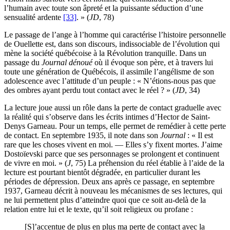
l’humain avec toute son âpreté et la puissante séduction d’une
sensualité ardente
[33]
. » (
JD
, 78)
Le passage de l’ange à l’homme qui caractérise l’histoire personnelle
de Ouellette est, dans son discours, indissociable de l’évolution qui
mène la société québécoise à la Révolution tranquille. Dans un
passage du
Journal dénoué
où il évoque son père, et à travers lui
toute une génération de Québécois, il assimile l’angélisme de son
adolescence avec l’attitude d’un peuple : « N’étions-nous pas que
des ombres ayant perdu tout contact avec le réel ? » (
JD
, 34)
La lecture joue aussi un rôle dans la perte de contact graduelle avec
la réalité qui s’observe dans les écrits intimes d’Hector de Saint-
Denys Garneau. Pour un temps, elle permet de remédier à cette perte
de contact. En septembre 1935, il note dans son
Journal
: « Il est
rare que les choses vivent en moi. — Elles s’y fixent mortes. J’aime
Dostoïevski parce que ses personnages se prolongent et continuent
de vivre en moi. » (
J
, 75) La préhension du réel établie à l’aide de la
lecture est pourtant bientôt dégradée, en particulier durant les
périodes de dépression. Deux ans après ce passage, en septembre
1937, Garneau décrit à nouveau les mécanismes de ses lectures, qui
ne lui permettent plus d’atteindre quoi que ce soit au-delà de la
relation entre lui et le texte, qu’il soit religieux ou profane :
[S]’accentue de plus en plus ma perte de contact avec la