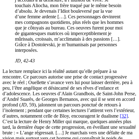
touchais Aliocha, mon frère traqué par le même besoin
d’absolu. Je devenais l’Idiot bouleversé par la vue
d’une femme ardente […]. Ces personnages devinrent
mes compagnons quotidiens, plus réels que les hommes
que je côtoyais au bureau. Ces oeuvres furent pour moi
de gigantesques matrices où imperceptiblement je
mûrissais, croissais, m’acclimatais à des passions […].
Grâce à Dostoïevski, je m’humanisais par personnes
interposées.
JD
, 42-43
La lecture remplace ici la réalité autant qu’elle prépare à sa
rencontre. Ce parcours autorise une prise de contact progressive
avec le réel ; Ouellette s’avance vers lui pour laisser derrière, peu à
peu, l’être angélique et désincarné de ses rêves d’enfance et
d’adolescence. Les oeuvres d’Alain Grandbois, de Saint-John Perse,
d’André Suarès, de Georges Bernanos, avec qui il se sent en accord
profond (
JD
, 59), jalonnent un parcours ponctué de retours à
l’isolement ; pendant que certaines lectures l’attirent vers l’extérieur,
d’autres, notamment celle de Bloy, encouragent le dualisme
[32]
.
C’est la lecture de Henry Miller qui marque, quelques années plus
tard, la dernière étape de cette progression, en éveillant une sexualité
brute : « L’ange régressait. […] Je marchais vers une défaite de ma
vision mais surtout vers cet homme qui connaîtrait le poids de