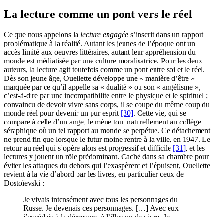
La lecture comme un pont vers le réel
Ce que nous appelons la
lecture engagée
s’inscrit dans un rapport
problématique à la réalité. Autant les jeunes de l’époque ont un
accès limité aux oeuvres littéraires, autant leur appréhension du
monde est médiatisée par une culture moralisatrice. Pour les deux
auteurs, la lecture agit toutefois comme un pont entre soi et le réel.
Dès son jeune âge, Ouellette développe une « manière d’être »
marquée par ce qu’il appelle sa « dualité » ou son « angélisme »,
c’est-à-dire par une incompatibilité entre le physique et le spirituel ;
convaincu de devoir vivre sans corps, il se coupe du même coup du
monde réel pour devenir un pur esprit
[30]
. Cette vie, qui se
compare à celle d’un ange, le mène tout naturellement au collège
séraphique où un tel rapport au monde se perpétue. Ce détachement
ne prend fin que lorsque le futur moine rentre à la ville, en 1947. Le
retour au réel qui s’opère alors est progressif et difficile
[31]
, et les
lectures y jouent un rôle prédominant. Caché dans sa chambre pour
éviter les attaques du dehors qui l’exaspèrent et l’épuisent, Ouellette
revient à la vie d’abord par les livres, en particulier ceux de
Dostoïevski :
Je vivais intensément avec tous les personnages du
Russe. Je devenais ces personnages. […] Avec eux
j’accédais à la démesure, à l’illusion de vivre. Je