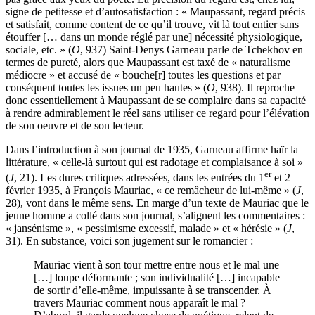
signe de petitesse et d’autosatisfaction : « Maupassant, regard précis
et satisfait, comme content de ce qu’il trouve, vit là tout entier sans
étouffer [… dans un monde réglé par une] nécessité physiologique,
sociale, etc. » (
O
, 937) Saint-Denys Garneau parle de Tchekhov en
termes de pureté, alors que Maupassant est taxé de « naturalisme
médiocre » et accusé de « bouche[r] toutes les questions et par
conséquent toutes les issues un peu hautes » (
O
, 938). Il reproche
donc essentiellement à Maupassant de se complaire dans sa capacité
à rendre admirablement le réel sans utiliser ce regard pour l’élévation
de son oeuvre et de son lecteur.
Dans l’introduction à son journal de 1935, Garneau affirme haïr la
littérature, « celle-là surtout qui est radotage et complaisance à soi »
er
(
J
, 21). Les dures critiques adressées, dans les entrées du 1
et 2
février 1935, à François Mauriac, « ce remâcheur de lui-même » (
J
,
28), vont dans le même sens. En marge d’un texte de Mauriac que le
jeune homme a collé dans son journal, s’alignent les commentaires :
« jansénisme », « pessimisme excessif, malade » et « hérésie » (
J
,
31). En substance, voici son jugement sur le romancier :
Mauriac vient à son tour mettre entre nous et le mal une
[…] loupe déformante ; son individualité […] incapable
de sortir d’elle-même, impuissante à se transcender. À
travers Mauriac comment nous apparaît le mal ?