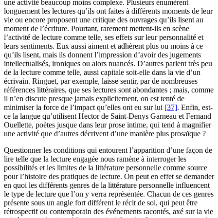
une activité beaucoup moins complexe. Plusieurs énumèrent
longuement les lectures qu’ils ont faites à différents moments de leur
vie ou encore proposent une critique des ouvrages qu’ils lisent au
moment de l’écriture. Pourtant, rarement mettent-ils en scène
l’activité de lecture comme telle, ses effets sur leur personnalité et
leurs sentiments. Eux aussi aiment et adhèrent plus ou moins à ce
qu’ils lisent, mais ils donnent l’impression d’avoir des jugements
intellectualisés, ironiques ou alors nuancés. D’autres parlent très peu
de la lecture comme telle, aussi capitale soit-elle dans la vie d’un
écrivain. Ringuet, par exemple, laisse sentir, par de nombreuses
références littéraires, que ses lectures sont abondantes ; mais, comme
il n’en discute presque jamais explicitement, on est tenté de
minimiser la force de l’impact qu’elles ont eu sur lui
[37]
. Enfin, est-
ce la langue qu’utilisent Hector de Saint-Denys Garneau et Fernand
Ouellette, poètes jusque dans leur prose intime, qui tend à magnifier
une activité que d’autres décrivent d’une manière plus prosaïque ?
Questionner les conditions qui entourent l’apparition d’une façon de
lire telle que la lecture engagée nous ramène à interroger les
possibilités et les limites de la littérature personnelle comme source
pour l’histoire des pratiques de lecture. On peut en effet se demander
en quoi les différents genres de la littérature personnelle influencent
le type de lecture que l’on y verra représentée. Chacun de ces genres
présente sous un angle fort différent le récit de soi, qui peut être
rétrospectif ou contemporain des événements racontés, axé sur la vie