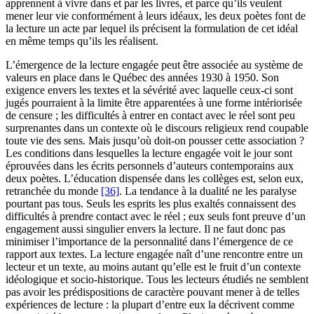
apprennent à vivre dans et par les livres, et parce qu’ils veulent
mener leur vie conformément à leurs idéaux, les deux poètes font de
la lecture un acte par lequel ils précisent la formulation de cet idéal
en même temps qu’ils les réalisent.
L’émergence de la lecture engagée peut être associée au système de
valeurs en place dans le Québec des années 1930 à 1950. Son
exigence envers les textes et la sévérité avec laquelle ceux-ci sont
jugés pourraient à la limite être apparentées à une forme intériorisée
de censure ; les difficultés à entrer en contact avec le réel sont peu
surprenantes dans un contexte où le discours religieux rend coupable
toute vie des sens. Mais jusqu’où doit-on pousser cette association ?
Les conditions dans lesquelles la lecture engagée voit le jour sont
éprouvées dans les écrits personnels d’auteurs contemporains aux
deux poètes. L’éducation dispensée dans les collèges est, selon eux,
retranchée du monde
[36]
. La tendance à la dualité ne les paralyse
pourtant pas tous. Seuls les esprits les plus exaltés connaissent des
difficultés à prendre contact avec le réel ; eux seuls font preuve d’un
engagement aussi singulier envers la lecture. Il ne faut donc pas
minimiser l’importance de la personnalité dans l’émergence de ce
rapport aux textes. La lecture engagée naît d’une rencontre entre un
lecteur et un texte, au moins autant qu’elle est le fruit d’un contexte
idéologique et socio-historique. Tous les lecteurs étudiés ne semblent
pas avoir les prédispositions de caractère pouvant mener à de telles
expériences de lecture : la plupart d’entre eux la décrivent comme