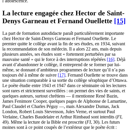
l’adolescence.
La lecture engagée chez Hector de Saint-
Denys Garneau et Fernand Ouellette
[15]
La part de formation autodidacte paraît particulièrement importante
chez Hector de Saint-Denys Garneau et Fernand Ouellette. Le
premier quitte le collège avant la fin de ses études, en 1934, suivant
la recommandation de son médecin. Il a alors 22 ans, mais depuis
plusieurs années, ses études sont « fortement perturbées par sa
mauvaise santé » qui le force à des interruptions répétées
[16]
. Déjà
avant d’abandonner le collège, il entreprend de se former par lui-
même, se donnant d’ambitieux programmes de lecture qu’il n’a pas
toujours été à même de suivre
[17]
. Fernand Ouellette se trouve dans
une situation comparable à sa sortie du collège séraphique d’Ottawa.
Le poète étudie entre 1943 et 1947 dans ce séminaire où les lectures
sont rares et strictement surveillées : on permet des vies de saints, et
quelques auteurs, surtout chrétiens — il mentionne René Bazin,
James Fenimore Cooper, quelques pages de Alphonse de Lamartine,
Paul Claudel et Charles Péguy —, mais Alexandre Dumas, Jack
London, Robert Louis Stevenson, Jules Verne, et surtout Paul
Verlaine, Charles Baudelaire et Arthur Rimbaud sont interdits (
FI
,
49). Même la lecture de la Bible est proscrite (
FI
, 30). Les futurs
moines sont à ce point coupés de l’extérieur que le poète écrit :