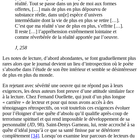
réalité. Tout se passe dans un jeu de moi aux formes
offertes, […] mais de plus en plus dépourvu de
substance réelle, dans un[e] espèce d’univers
intermédiaire dont la vie de plus en plus se retire […].
C’est que ma réalité s’use de plus en plus, s’effrite […].
Il reste […] l’appréhension extrêmement lointaine et
comme réverbérée de la réalité apportée par l’oeuvre.
J
, 258
Les notes de lecture, d’abord abondantes, se font graduellement plus
rares alors que le journal devient un lieu d’introspection où le poète
s’absorbe dans l’étude de son être intérieur et semble se désintéresser
de plus en plus du monde.
En rejetant avec sévérité une oeuvre qui ne répond pas à leurs
exigences, les deux auteurs font preuve d’une attitude similaire face
à la lecture. Chez Fernand Ouellette, qui jouit d’un plus longue
« carrière » de lecteur et pour qui nous avons accès à des
témoignages rétrospectifs, on voit toutefois ces exigences évoluer
pour l’éloigner d’une quête d’absolu qu’il qualifie après-coup de
terrorisme spirituel et qui rend impossible le développement de sa
personnalité (
JD
, 98). Saint-Denys Garneau, lui, reste accroché à sa
quête d’idéal jusqu’à ce que sa santé finisse par se détériorer
complètement
[34]
. Lorsqu’on examine leur parcours de lecteurs du