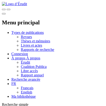
Menu principal
Types de publications
Revues
Thèses et mémoires
Livres et actes
Rapports de recherche
Connexion
À propos
À propos
Érudit
Coalition Publica
Libre accès
Rapport annuel
Recherche avancée
FR
Français
English
Ma bibliothèque
Recherche simple