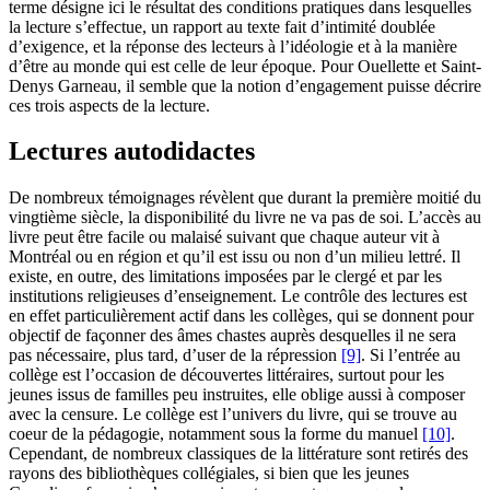
terme désigne ici le résultat des conditions pratiques dans lesquelles
la lecture s’effectue, un rapport au texte fait d’intimité doublée
d’exigence, et la réponse des lecteurs à l’idéologie et à la manière
d’être au monde qui est celle de leur époque. Pour Ouellette et Saint-
Denys Garneau, il semble que la notion d’engagement puisse décrire
ces trois aspects de la lecture.
Lectures autodidactes
De nombreux témoignages révèlent que durant la première moitié du
vingtième siècle, la disponibilité du livre ne va pas de soi. L’accès au
livre peut être facile ou malaisé suivant que chaque auteur vit à
Montréal ou en région et qu’il est issu ou non d’un milieu lettré. Il
existe, en outre, des limitations imposées par le clergé et par les
institutions religieuses d’enseignement. Le contrôle des lectures est
en effet particulièrement actif dans les collèges, qui se donnent pour
objectif de façonner des âmes chastes auprès desquelles il ne sera
pas nécessaire, plus tard, d’user de la répression
[9]
. Si l’entrée au
collège est l’occasion de découvertes littéraires, surtout pour les
jeunes issus de familles peu instruites, elle oblige aussi à composer
avec la censure. Le collège est l’univers du livre, qui se trouve au
coeur de la pédagogie, notamment sous la forme du manuel
[10]
.
Cependant, de nombreux classiques de la littérature sont retirés des
rayons des bibliothèques collégiales, si bien que les jeunes