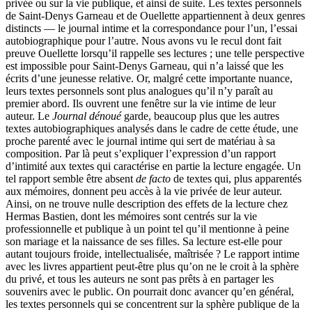
privée ou sur la vie publique, et ainsi de suite. Les textes personnels
de Saint-Denys Garneau et de Ouellette appartiennent à deux genres
distincts — le journal intime et la correspondance pour l’un, l’essai
autobiographique pour l’autre. Nous avons vu le recul dont fait
preuve Ouellette lorsqu’il rappelle ses lectures ; une telle perspective
est impossible pour Saint-Denys Garneau, qui n’a laissé que les
écrits d’une jeunesse relative. Or, malgré cette importante nuance,
leurs textes personnels sont plus analogues qu’il n’y paraît au
premier abord. Ils ouvrent une fenêtre sur la vie intime de leur
auteur. Le
Journal dénoué
garde, beaucoup plus que les autres
textes autobiographiques analysés dans le cadre de cette étude, une
proche parenté avec le journal intime qui sert de matériau à sa
composition. Par là peut s’expliquer l’expression d’un rapport
d’intimité aux textes qui caractérise en partie la lecture engagée. Un
tel rapport semble être absent
de facto
de textes qui, plus apparentés
aux mémoires, donnent peu accès à la vie privée de leur auteur.
Ainsi, on ne trouve nulle description des effets de la lecture chez
Hermas Bastien, dont les mémoires sont centrés sur la vie
professionnelle et publique à un point tel qu’il mentionne à peine
son mariage et la naissance de ses filles. Sa lecture est-elle pour
autant toujours froide, intellectualisée, maîtrisée ? Le rapport intime
avec les livres appartient peut-être plus qu’on ne le croit à la sphère
du privé, et tous les auteurs ne sont pas prêts à en partager les
souvenirs avec le public. On pourrait donc avancer qu’en général,
les textes personnels qui se concentrent sur la sphère publique de la