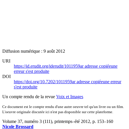
Diffusion numérique : 9 août 2012
URI
https://id.erudit.org/iderudit/1011959ar
adresse copiée
une
erreur s'est produite
DOI
https://doi.org/10.7202/1011959ar
adresse copiée
une erreur
s'est produite
Un compte rendu de la revue
Voix et Images
Ce document est le compte rendu d'une autre oeuvre tel qu'un livre ou un film.
L'oeuvre originale discutée ici n'est pas disponible sur cette plateforme.
Volume 37, numéro 3 (111), printemps–été 2012
, p. 153–160
Nicole Brossard