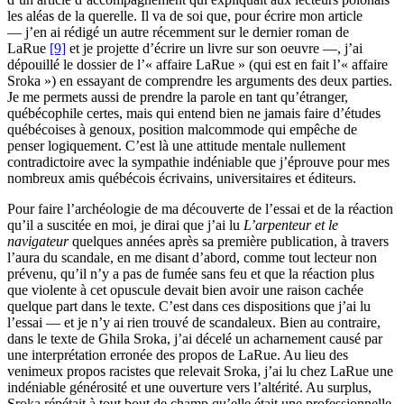
les aléas de la querelle. Il va de soi que, pour écrire mon article
— j’en ai rédigé un autre récemment sur le dernier roman de
LaRue
[9]
et je projette d’écrire un livre sur son oeuvre —, j’ai
dépouillé le dossier de l’« affaire LaRue » (qui est en fait l’« affaire
Sroka ») en essayant de comprendre les arguments des deux parties.
Je me permets aussi de prendre la parole en tant qu’étranger,
québécophile certes, mais qui entend bien ne jamais faire d’études
québécoises à genoux, position malcommode qui empêche de
penser logiquement. C’est là une attitude mentale nullement
contradictoire avec la sympathie indéniable que j’éprouve pour mes
nombreux amis québécois écrivains, universitaires et éditeurs.
Pour faire l’archéologie de ma découverte de l’essai et de la réaction
qu’il a suscitée en moi, je dirai que j’ai lu
L’arpenteur et le
navigateur
quelques années après sa première publication, à travers
l’aura du scandale, en me disant d’abord, comme tout lecteur non
prévenu, qu’il n’y a pas de fumée sans feu et que la réaction plus
que violente à cet opuscule devait bien avoir une raison cachée
quelque part dans le texte. C’est dans ces dispositions que j’ai lu
l’essai — et je n’y ai rien trouvé de scandaleux. Bien au contraire,
dans le texte de Ghila Sroka, j’ai décelé un acharnement causé par
une interprétation erronée des propos de LaRue. Au lieu des
venimeux propos racistes que relevait Sroka, j’ai lu chez LaRue une
indéniable générosité et une ouverture vers l’altérité. Au surplus,
Sroka répétait à tout bout de champ qu’elle était une professionnelle