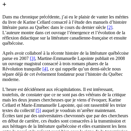
+
Dans ma chronique précédente, j’ai eu le plaisir de vanter les mérites
du livre de Karine Cellard consacré à l’étude des manuels d’histoire
littéraire parus au Québec dans le cours du dernier siècle
[2]
.
L’auteure montre dans cet ouvrage l’émergence et l’évolution de la
réflexion didactique sur la littérature canadienne-française et ensuite
québécoise.
Après avoir collaboré à la récente histoire de la littérature québécoise
parue en 2007
[3]
, Martine-Emmanuelle Lapointe publiait en 2008
un ouvrage magistral consacré à trois romans phares de la
Révolution tranquille
[4]
, ce qui rappelle qu’un demi-siècle nous
sépare déjà de cet événement fondateur pour l’histoire du Québec
moderne.
L’heure est décidément aux récapitulations. Il est intéressant,
toutefois, de constater que ce ne sont pas des vétérans de la critique
mais les deux jeunes chercheuses que je viens d’évoquer, Karine
Cellard et Marie-Emmanuelle Lapointe, qui ont rassemblé les treize
textes du collectif
[5]
auquel je voudrais m’arrêter maintenant.
Écrites tant par des universitaires chevronnés que par des chercheurs
en début de carrière, ces études sont consacrées à la transmission et
aux héritages de la littérature québécoise et elles examinent les liens