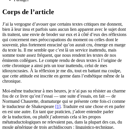
Corps de l’article
J’ai la vergogne d’avouer que certains textes critiques me donnent,
bien à leur insu et parfois sans aucun lien apparent avec le sujet dont
ils traitent, une envie de broder sur eux et à côté d’eux des réflexions
qui concernent mes préoccupations du moment ou celles dont le
souvenir, plus fortement enraciné qu’on aurait cru, émerge en marge
du texte lu. Il me semble que c’est là un service inattendu, mais
somme toute assez fréquent, que nous rendent les textes de nos
éminents collègues. Le compte rendu de deux textes à l’origine de
cette chronique a ainsi pris un tour inattendu, celui de mes
idiosyncrasies. À la réflexion je me dis, tout en battant ma coulpe,
que cette attitude est inscrite en germe dans l’esthétique même de la
chronique.
Moi-même traducteur à mes heures, je n’ai pas su résister au charme
fou de ce livre qu’est l’essai — une suite d’essais, en fait — de
Normand Chaurette, dramaturge qui se présente cette fois-ci comme
le traducteur de Shakespeare
[1]
. Traduire est une chose et en parler
en est une autre. En tant que praticien, j’adore entendre parler
de la traduction, ou plutôt j’adorerais cela si les propos
métatraductologiques ne relevaient pas, dans la plupart des cas, du
moule générique de trois archidiscours : linguistico-technique,