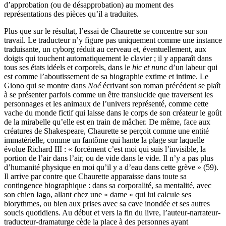
d’approbation (ou de désapprobation) au moment des
représentations des pièces qu’il a traduites.
Plus que sur le résultat, l’essai de Chaurette se concentre sur son
travail. Le traducteur n’y figure pas uniquement comme une instance
traduisante, un cyborg réduit au cerveau et, éventuellement, aux
doigts qui touchent automatiquement le clavier ; il y apparaît dans
tous ses états idéels et corporels, dans le
hic et nunc
d’un labeur qui
est comme l’aboutissement de sa biographie extime et intime. Le
Giono qui se montre dans
Noé
écrivant son roman précédent se plaît
à se présenter parfois comme un être translucide que traversent les
personnages et les animaux de l’univers représenté, comme cette
vache du monde fictif qui laisse dans le corps de son créateur le goût
de la mirabelle qu’elle est en train de mâcher. De même, face aux
créatures de Shakespeare, Chaurette se perçoit comme une entité
immatérielle, comme un fantôme qui hante la plage sur laquelle
évolue Richard III : « forcément c’est moi qui suis l’invisible, la
portion de l’air dans l’air, ou de vide dans le vide. Il n’y a pas plus
d’humanité physique en moi qu’il y a d’eau dans cette grève » (59).
Il arrive par contre que Chaurette apparaisse dans toute sa
contingence biographique : dans sa corporalité, sa mentalité, avec
son chien Iago, allant chez une « dame » qui lui calcule ses
biorythmes, ou bien aux prises avec sa cave inondée et ses autres
soucis quotidiens. Au début et vers la fin du livre, l’auteur-narrateur-
traducteur-dramaturge cède la place à des personnes ayant