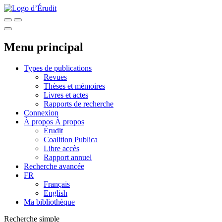
Menu principal
Types de publications
Revues
Thèses et mémoires
Livres et actes
Rapports de recherche
Connexion
À propos
À propos
Érudit
Coalition Publica
Libre accès
Rapport annuel
Recherche avancée
FR
Français
English
Ma bibliothèque
Recherche simple