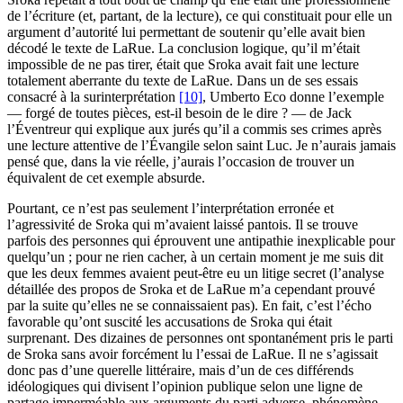
de l’écriture (et, partant, de la lecture), ce qui constituait pour elle un
argument d’autorité lui permettant de soutenir qu’elle avait bien
décodé le texte de LaRue. La conclusion logique, qu’il m’était
impossible de ne pas tirer, était que Sroka avait fait une lecture
totalement aberrante du texte de LaRue. Dans un de ses essais
consacré à la surinterprétation
[10]
, Umberto Eco donne l’exemple
— forgé de toutes pièces, est-il besoin de le dire ? — de Jack
l’Éventreur qui explique aux jurés qu’il a commis ses crimes après
une lecture attentive de l’Évangile selon saint Luc. Je n’aurais jamais
pensé que, dans la vie réelle, j’aurais l’occasion de trouver un
équivalent de cet exemple absurde.
Pourtant, ce n’est pas seulement l’interprétation erronée et
l’agressivité de Sroka qui m’avaient laissé pantois. Il se trouve
parfois des personnes qui éprouvent une antipathie inexplicable pour
quelqu’un ; pour ne rien cacher, à un certain moment je me suis dit
que les deux femmes avaient peut-être eu un litige secret (l’analyse
détaillée des propos de Sroka et de LaRue m’a cependant prouvé
par la suite qu’elles ne se connaissaient pas). En fait, c’est l’écho
favorable qu’ont suscité les accusations de Sroka qui était
surprenant. Des dizaines de personnes ont spontanément pris le parti
de Sroka sans avoir forcément lu l’essai de LaRue. Il ne s’agissait
donc pas d’une querelle littéraire, mais d’un de ces différends
idéologiques qui divisent l’opinion publique selon une ligne de
partage imperméable aux arguments du parti adverse, phénomène