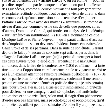
suit le déroulement de l’« affaire LaRue », on est étonné — pour ne
pas dire stupéfait — par le manque de réaction ou par la mollesse
des Québécois, comme si ceux-ci voulaient à tout prix garder une
exemplaire rectitude politique. Tout ce que je viens de dire n’a, dans
ce contexte-ci, qu’une conclusion : toute tentative d’expliquer
l’affaire LaRue-Sroka avec des moyens « littéraires » se trompe de
niveau d’analyse, comme c’est le cas de celle que propose, après
d’autres, Dominique Garand, qui fonde son analyse de la polémique
« sur l’arrière-plan institutionnel » (100) en s’étonnant de ce que
Monique LaRue et Pierre Nepveu — qu’il paraît difficile d’accuser
de xénophobie — soient devenus d’évidents boucs émissaires de
Ghila Sroka et de ses partisans. Dans la suite de son étude, Garand
déplore le fait qu’« aucun de soixante-sept articles parus dans le
sillage de l’affaire LaRue ne pren[ne] la peine d’interroger à fond
ces deux figures types [c’est-à-dire l’arpenteur et le navigateur]
annoncées dans le titre de la conférence » (105) et affirme — à juste
titre — que « l’opposition entre l’arpenteur et le navigateur ne résiste
pas à un examen attentif de l’histoire littéraire québécoise » (107). Je
ne nie pas le bien-fondé de ces arguments, seulement il me semble
(ce qui est une manière atténuée et polie de dire que je suis certain)
que, pour Sroka, l’essai de LaRue est tout simplement un prétexte
pour déclencher une campagne anti-xénophobe, anti-antisémite,
anti-raciste et anti-nazie. Bref, selon moi, il s’agit d’un phénomène
d’ordre non pas littéraire, mais psychologique et sociologique, qu’il
aurait été très utile et peut-être salutaire d’étudier il y a quinze ans, et