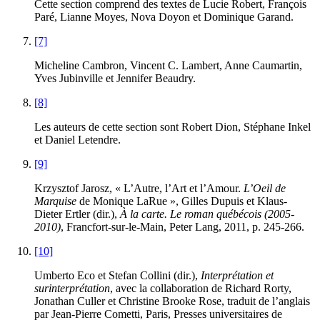
Cette section comprend des textes de Lucie Robert, François
Paré, Lianne Moyes, Nova Doyon et Dominique Garand.
[7]
Micheline Cambron, Vincent C. Lambert, Anne Caumartin,
Yves Jubinville et Jennifer Beaudry.
[8]
Les auteurs de cette section sont Robert Dion, Stéphane Inkel
et Daniel Letendre.
[9]
Krzysztof Jarosz, « L’Autre, l’Art et l’Amour.
L’Oeil de
Marquise
de Monique LaRue », Gilles Dupuis et Klaus-
Dieter Ertler (dir.),
À la carte. Le roman québécois (2005-
2010)
, Francfort-sur-le-Main, Peter Lang, 2011, p. 245-266.
[10]
Umberto Eco et Stefan Collini (dir.),
Interprétation et
surinterprétation
, avec la collaboration de Richard Rorty,
Jonathan Culler et Christine Brooke Rose, traduit de l’anglais
par Jean-Pierre Cometti, Paris, Presses universitaires de