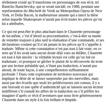
réellement existé qu’il transforme en personnages de son récit, tel
Bantcho Bantchevsky, qui se serait suicidé, en 1988, pendant une
représentation du
Macbeth
de Verdi au Metropolitan Opera de New
York, et Delia Bacon, la malheureuse amante qui a lancé la thèse
selon laquelle Shakespeare n’aurait pas écrit toutes les pièces qu’on
lui a attribuées.
Ce qui est peut-être le plus attachant dans le Chaurette personnage
de lui-même, c’est d’abord sa procrastination, c’est-à-dire sa manie
de remettre toujours à plus tard la réalisation d’une commande, et ses
déclarations voulant qu’il n’ait jamais lu les pièces qu’il s’apprête à
traduire. Même si cette constatation n’est pas tout à fait vraie, en ce
sens qu’il les avait sans aucun doute déjà vues au théâtre, Chaurette
est tout à fait sincère : la véritable lecture est celle qu’on fait en
traduisant ; et pourquoi se gâcher le plaisir de la découverte du texte
par une lecture préalable qui, n’étant pas traduction, n’aurait pas
abouti, de toute façon, à une compréhension suffisamment
profonde ? Dans cette exploration de territoires nouveaux qui
implique le désir de se laisser surprendre par des merveilles, mais
aussi par des écueils que seuls les prédécesseurs ont connus, il y a
une bravade et une quête d’authenticité qui ne laissent aucun lecteur
indifférent s’il connaît les affres de la traduction ou s’il préfère les
imaginer d’après ce récit d’aventures que nous livre généreusement
Chaurette dans un style à la fois brillant et limpide.