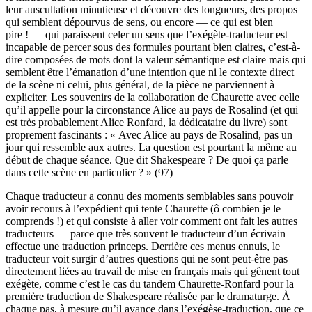
leur auscultation minutieuse et découvre des longueurs, des propos
qui semblent dépourvus de sens, ou encore — ce qui est bien
pire ! — qui paraissent celer un sens que l’exégète-traducteur est
incapable de percer sous des formules pourtant bien claires, c’est-à-
dire composées de mots dont la valeur sémantique est claire mais qui
semblent être l’émanation d’une intention que ni le contexte direct
de la scène ni celui, plus général, de la pièce ne parviennent à
expliciter. Les souvenirs de la collaboration de Chaurette avec celle
qu’il appelle pour la circonstance Alice au pays de Rosalind (et qui
est très probablement Alice Ronfard, la dédicataire du livre) sont
proprement fascinants : « Avec Alice au pays de Rosalind, pas un
jour qui ressemble aux autres. La question est pourtant la même au
début de chaque séance. Que dit Shakespeare ? De quoi ça parle
dans cette scène en particulier ? » (97)
Chaque traducteur a connu des moments semblables sans pouvoir
avoir recours à l’expédient qui tente Chaurette (ô combien je le
comprends !) et qui consiste à aller voir comment ont fait les autres
traducteurs — parce que très souvent le traducteur d’un écrivain
effectue une traduction princeps. Derrière ces menus ennuis, le
traducteur voit surgir d’autres questions qui ne sont peut-être pas
directement liées au travail de mise en français mais qui gênent tout
exégète, comme c’est le cas du tandem Chaurette-Ronfard pour la
première traduction de Shakespeare réalisée par le dramaturge. À
chaque pas, à mesure qu’il avance dans l’exégèse-traduction, que ce