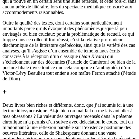
qui a trouvé en un certain sens une suite retardée, et cette fois-ci sans
aucun prétexte littéraire, lors du spectacle médiatique consacré aux
accommodements raisonnables.
Outre la qualité des textes, dont certains sont particulièrement
importants parce qu’ils évoquent des phénomènes jusque-là peu
envisagés ou bien cruciaux pour la problématique du recueil, ce qui
frappe dans ce collectif fort réussi, c’est la relative profondeur
diachronique de la littérature québécoise, ainsi que la variété des cas
analysés, qu’il s’agisse d’un ensemble de témoignages écrits
consacrés à la réception d’un classique (
Jean Rivard
) qui
s’échelonnent sur des décennies (l’article de Cambron) ou bien de la
posture filiale (avec tout ce que cela comporte d’ambiguïtés) d’un
Victor-Lévy Beaulieu tout entier à son maître Ferron attaché (l’étude
de Dion).
+
Deux livres bien riches et différents, donc, que j’ai soumis ici à une
lecture idiosyncrasique. Ai-je bien ou mal fait en me laissant aller à
mes obsessions ? La valeur des ouvrages recensés dans la présente
chronique m’a permis d’en suivre avec délectation le cours, tout en
m’adonnant à une réflexion parallèle sur l’existence posthume des
oeuvres littéraires, celle de Shakespeare donnant une vaste
profondeur historique aux considérations sur les aléas de la réception