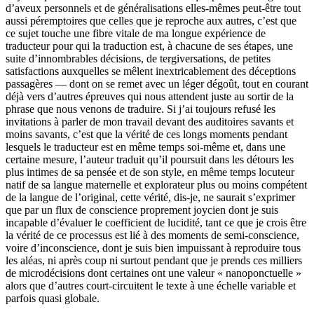
d’aveux personnels et de généralisations elles-mêmes peut-être tout
aussi péremptoires que celles que je reproche aux autres, c’est que
ce sujet touche une fibre vitale de ma longue expérience de
traducteur pour qui la traduction est, à chacune de ses étapes, une
suite d’innombrables décisions, de tergiversations, de petites
satisfactions auxquelles se mêlent inextricablement des déceptions
passagères — dont on se remet avec un léger dégoût, tout en courant
déjà vers d’autres épreuves qui nous attendent juste au sortir de la
phrase que nous venons de traduire. Si j’ai toujours refusé les
invitations à parler de mon travail devant des auditoires savants et
moins savants, c’est que la vérité de ces longs moments pendant
lesquels le traducteur est en même temps soi-même et, dans une
certaine mesure, l’auteur traduit qu’il poursuit dans les détours les
plus intimes de sa pensée et de son style, en même temps locuteur
natif de sa langue maternelle et explorateur plus ou moins compétent
de la langue de l’original, cette vérité, dis-je, ne saurait s’exprimer
que par un flux de conscience proprement joycien dont je suis
incapable d’évaluer le coefficient de lucidité, tant ce que je crois être
la vérité de ce processus est lié à des moments de semi-conscience,
voire d’inconscience, dont je suis bien impuissant à reproduire tous
les aléas, ni après coup ni surtout pendant que je prends ces milliers
de microdécisions dont certaines ont une valeur « nanoponctuelle »
alors que d’autres court-circuitent le texte à une échelle variable et
parfois quasi globale.