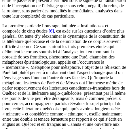
entre le passé et le présent aussi bien sous le signe de la transmission
et de l’acceptation de l’héritage que sous celui, négatif, du refus, de
la rupture, sans parler des modalités intermédiaires, analysées dans
toute leur complexité de cas particuliers.
La première partie de l’ouvrage, intitulée « Institutions » et
composée de cinq études
[6]
, est axée sur les questions d’ordre plus
général. On tente d’y réexaminer la dynamique de la constitution de
la littérature québécoise et de la délimitation de ce corpus souvent
difficile à cerner. Ce sont surtout les trois premières études qui
délimitent le corpus soumis ici à l’analyse, tout en montrant la
porosité de ses frontières, phénomène que Paré, champion des
métaphores épistémologiques, appelle en l’occurrence la
« membrane ». Métaphore pour métaphore, l’objet de la réflexion de
Paré fait plutôt penser à un diamant dont l’aspect change quand on
l’envisage sous l’une ou l’autre de ses facettes. Qu’importe la
métaphore, les textes de Paré et de Moyes ont l’immense mérite de
parler respectivement des littératures canadiennes-françaises hors du
Québec et de la littérature anglo-québécoise, présentant par là même
des points de vue peut-être dérangeants, mais ô combien précieux
pour cerner, accompagner et parfois réévaluer le sujet principal du
livre, cette littérature québécoise qui, après avoir si longtemps été
« mineure » et considérée comme « ethnique », oscille maintenant
entre une double et tenace fermeture par rapport à ce qui s’écrit en
anglais au Québec et en français au Canada et une ouverture aux