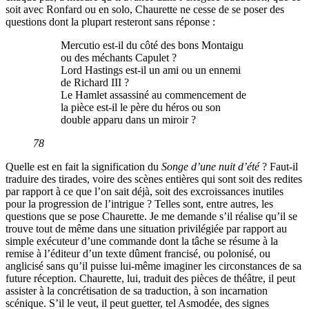
soit avec Ronfard ou en solo, Chaurette ne cesse de se poser des
questions dont la plupart resteront sans réponse :
Mercutio est-il du côté des bons Montaigu
ou des méchants Capulet ?
Lord Hastings est-il un ami ou un ennemi
de Richard III ?
Le Hamlet assassiné au commencement de
la pièce est-il le père du héros ou son
double apparu dans un miroir ?
78
Quelle est en fait la signification du
Songe d’une nuit d’été
? Faut-il
traduire des tirades, voire des scènes entières qui sont soit des redites
par rapport à ce que l’on sait déjà, soit des excroissances inutiles
pour la progression de l’intrigue ? Telles sont, entre autres, les
questions que se pose Chaurette. Je me demande s’il réalise qu’il se
trouve tout de même dans une situation privilégiée par rapport au
simple exécuteur d’une commande dont la tâche se résume à la
remise à l’éditeur d’un texte dûment francisé, ou polonisé, ou
anglicisé sans qu’il puisse lui-même imaginer les circonstances de sa
future réception. Chaurette, lui, traduit des pièces de théâtre, il peut
assister à la concrétisation de sa traduction, à son incarnation
scénique. S’il le veut, il peut guetter, tel Asmodée, des signes