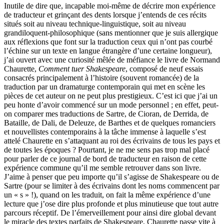
Inutile de dire que, incapable moi-même de décrire mon expérience
de traducteur et grinçant des dents lorsque j’entends de ces récits
situés soit au niveau technique-linguistique, soit au niveau
grandiloquent-philosophique (sans mentionner que je suis allergique
aux réflexions que font sur la traduction ceux qui n’ont pas courbé
l’échine sur un texte en langue étrangère d’une certaine longueur),
j’ai ouvert avec une curiosité mêlée de méfiance le livre de Normand
Chaurette,
Comment tuer Shakespeare
, composé de neuf essais
consacrés principalement à l’histoire (souvent romancée) de la
traduction par un dramaturge contemporain qui met en scène les
pièces de cet auteur on ne peut plus prestigieux. C’est ici que j’ai un
peu honte d’avoir commencé sur un mode personnel ; en effet, peut-
on comparer mes traductions de Sartre, de Cioran, de Derrida, de
Bataille, de Dali, de Deleuze, de Barthes et de quelques romanciers
et nouvellistes contemporains à la tâche immense à laquelle s’est
attelé Chaurette en s’attaquant au roi des écrivains de tous les pays et
de toutes les époques ? Pourtant, je ne me sens pas trop mal placé
pour parler de ce journal de bord de traducteur en raison de cette
expérience commune qu’il me semble retrouver dans son livre.
J’aime à penser que peu importe qu’il s’agisse de Shakespeare ou de
Sartre (pour se limiter à des écrivains dont les noms commencent par
un « s » !), quand on les traduit, on fait la même expérience d’une
lecture que j’ose dire plus profonde et plus minutieuse que tout autre
parcours réceptif. De l’émerveillement pour ainsi dire global devant
le miracle des textes parfaits de Shakespeare, Chaurette passe vite à