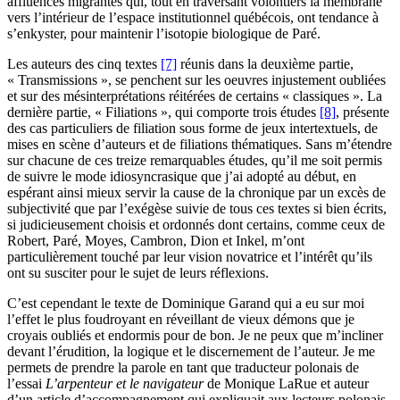
affluences migrantes qui, tout en traversant volontiers la membrane
vers l’intérieur de l’espace institutionnel québécois, ont tendance à
s’enkyster, pour maintenir l’isotopie biologique de Paré.
Les auteurs des cinq textes
[7]
réunis dans la deuxième partie,
« Transmissions », se penchent sur les oeuvres injustement oubliées
et sur des mésinterprétations réitérées de certains « classiques ». La
dernière partie, « Filiations », qui comporte trois études
[8]
, présente
des cas particuliers de filiation sous forme de jeux intertextuels, de
mises en scène d’auteurs et de filiations thématiques. Sans m’étendre
sur chacune de ces treize remarquables études, qu’il me soit permis
de suivre le mode idiosyncrasique que j’ai adopté au début, en
espérant ainsi mieux servir la cause de la chronique par un excès de
subjectivité que par l’exégèse suivie de tous ces textes si bien écrits,
si judicieusement choisis et ordonnés dont certains, comme ceux de
Robert, Paré, Moyes, Cambron, Dion et Inkel, m’ont
particulièrement touché par leur vision novatrice et l’intérêt qu’ils
ont su susciter pour le sujet de leurs réflexions.
C’est cependant le texte de Dominique Garand qui a eu sur moi
l’effet le plus foudroyant en réveillant de vieux démons que je
croyais oubliés et endormis pour de bon. Je ne peux que m’incliner
devant l’érudition, la logique et le discernement de l’auteur. Je me
permets de prendre la parole en tant que traducteur polonais de
l’essai
L’arpenteur et le navigateur
de Monique LaRue et auteur
d’un article d’accompagnement qui expliquait aux lecteurs polonais