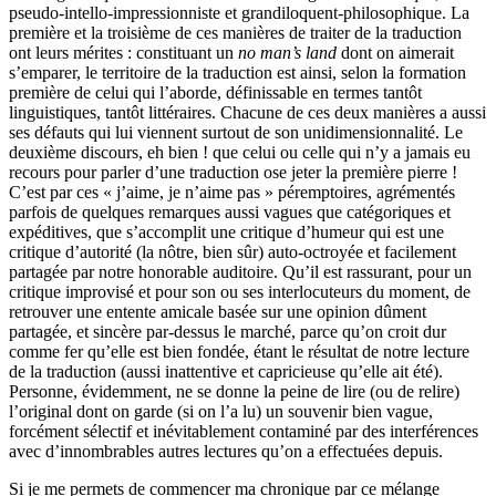
pseudo-intello-impressionniste et grandiloquent-philosophique. La
première et la troisième de ces manières de traiter de la traduction
ont leurs mérites : constituant un
no man’s land
dont on aimerait
s’emparer, le territoire de la traduction est ainsi, selon la formation
première de celui qui l’aborde, définissable en termes tantôt
linguistiques, tantôt littéraires. Chacune de ces deux manières a aussi
ses défauts qui lui viennent surtout de son unidimensionnalité. Le
deuxième discours, eh bien ! que celui ou celle qui n’y a jamais eu
recours pour parler d’une traduction ose jeter la première pierre !
C’est par ces « j’aime, je n’aime pas » péremptoires, agrémentés
parfois de quelques remarques aussi vagues que catégoriques et
expéditives, que s’accomplit une critique d’humeur qui est une
critique d’autorité (la nôtre, bien sûr) auto-octroyée et facilement
partagée par notre honorable auditoire. Qu’il est rassurant, pour un
critique improvisé et pour son ou ses interlocuteurs du moment, de
retrouver une entente amicale basée sur une opinion dûment
partagée, et sincère par-dessus le marché, parce qu’on croit dur
comme fer qu’elle est bien fondée, étant le résultat de notre lecture
de la traduction (aussi inattentive et capricieuse qu’elle ait été).
Personne, évidemment, ne se donne la peine de lire (ou de relire)
l’original dont on garde (si on l’a lu) un souvenir bien vague,
forcément sélectif et inévitablement contaminé par des interférences
avec d’innombrables autres lectures qu’on a effectuées depuis.
Si je me permets de commencer ma chronique par ce mélange