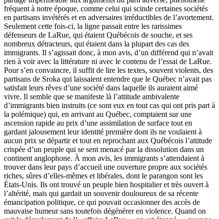
fréquent à notre époque, comme celui qui scinde certaines sociétés
en partisans invétérés et en adversaires irréductibles de l’avortement.
Seulement cette fois-ci, la ligne passait entre les rarissimes
défenseurs de LaRue, qui étaient Québécois de souche, et ses
nombreux détracteurs, qui étaient dans la plupart des cas des
immigrants. Il s’agissait donc, à mon avis, d’un différend qui n’avait
rien à voir avec la littérature ni avec le contenu de l’essai de LaRue.
Pour s’en convaincre, il suffit de lire les textes, souvent violents, des
partisans de Sroka qui laissaient entendre que le Québec n’avait pas
satisfait leurs rêves d’une société dans laquelle ils auraient aimé
vivre. Il semble que se manifeste là l’attitude ambivalente
d’immigrants bien instruits (ce sont eux en tout cas qui ont pris part à
la polémique) qui, en arrivant au Québec, comptaient sur une
ascension rapide au prix d’une assimilation de surface tout en
gardant jalousement leur identité première dont ils ne voulaient à
aucun prix se départir et tout en reprochant aux Québécois l’attitude
crispée d’un peuple qui se sent menacé par la dissolution dans un
continent anglophone. À mon avis, les immigrants s’attendaient à
trouver dans leur pays d’accueil une ouverture propre aux sociétés
riches, sûres d’elles-mêmes et libérales, dont le parangon sont les
États-Unis. Ils ont trouvé un peuple bien hospitalier et très ouvert à
l’altérité, mais qui gardait un souvenir douloureux de sa récente
émancipation politique, ce qui pouvait occasionner des accès de
mauvaise humeur sans toutefois dégénérer en violence. Quand on