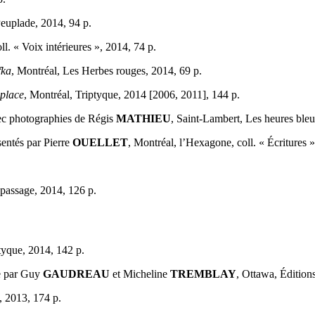
Peuplade, 2014, 94 p.
ll. « Voix intérieures », 2014, 74 p.
fka
, Montréal, Les Herbes rouges, 2014, 69 p.
place
, Montréal, Triptyque, 2014 [2006, 2011], 144 p.
ec photographies de Régis
MATHIEU
, Saint-Lambert, Les heures bleu
ésentés par Pierre
OUELLET
, Montréal, l’Hexagone, coll. « Écritures 
 passage, 2014, 126 p.
tyque, 2014, 142 p.
ée par Guy
GAUDREAU
et Micheline
TREMBLAY
, Ottawa, Édition
, 2013, 174 p.