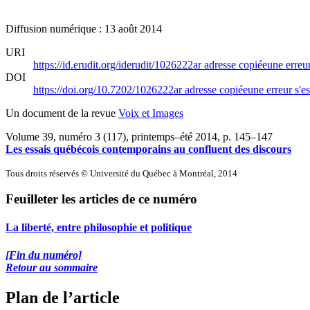
Diffusion numérique : 13 août 2014
URI
https://id.erudit.org/iderudit/1026222ar
adresse copiée
une erreur
DOI
https://doi.org/10.7202/1026222ar
adresse copiée
une erreur s'es
Un document de la revue
Voix et Images
Volume 39, numéro 3 (117), printemps–été 2014
, p. 145–147
Les essais québécois contemporains au confluent des discours
Tous droits réservés © Université du Québec à Montréal, 2014
Feuilleter les articles de ce numéro
La liberté, entre philosophie et politique
[Fin du numéro]
Retour au sommaire
Plan de l’article