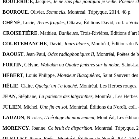
BOULERICE
, Jacques,
Je ne sais plus pourquoi je veille. Poèmes 
BOURQUE
, Olivier,
Sommeils
, Montréal, Triptyque, 2014, 48 p.
CHÉNÉ
, Lucie,
Terres fragiles
, Ottawa, Éditions David, coll. « Voix 
CROISETIÈRE
, Mathieu,
Banlieues
, Trois-Rivières, Éditions d’ar
COURTEMANCHE
, David,
Jours blancs
, Montréal, Éditions du Nor
DAOUST
, Jean-Paul,
Odes radiophoniques II
, Montréal, Poètes de 
FORTIN
, Célyne,
Wabakin ou Quatre fenêtres sur la neige
, Saint-La
HÉBERT
, Louis-Philippe,
Monsieur Blacquières
, Saint-Sauveur-des
HÉLIE
, Claire,
Quelqu’un t’a touché
, Montréal, Les Herbes rouges,
JEAN
, Stéphane,
La patience des labyrinthes
, Montréal, Les Herbes 
JULIEN
, Michel,
Une fin en soi
, Montréal, Éditions du Noroît, coll. 
LAUZON
, Nicolas,
L’héritage du mouvement
, Montréal, Les éditio
MORENCY
, Joanne,
Ce bruit de disparition
, Montréal, Triptyque, 
OUELLET
, Pierre,
Ruées
, Montréal, Éditions du Noroît, 2014, 264 