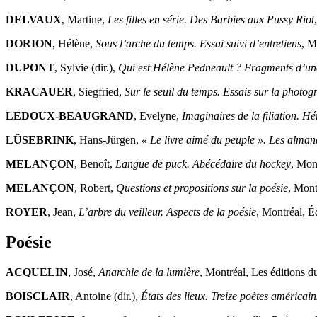
DELVAUX
, Martine,
Les filles en série. Des Barbies aux Pussy Riot
DORION
, Hélène,
Sous l’arche du temps. Essai suivi d’entretiens
, M
DUPONT
, Sylvie (dir.),
Qui est Hélène Pedneault ? Fragments d’un
KRACAUER
, Siegfried,
Sur le seuil du temps. Essais sur la photog
LEDOUX-BEAUGRAND
, Evelyne,
Imaginaires de la filiation. H
LÜSEBRINK
, Hans-Jürgen,
« Le livre aimé du peuple ». Les alma
MELANÇON
, Benoît,
Langue de puck. Abécédaire du hockey
, Mon
MELANÇON
, Robert,
Questions et propositions sur la poésie
, Mont
ROYER
, Jean,
L’arbre du veilleur. Aspects de la poésie
, Montréal, É
Poésie
ACQUELIN
, José,
Anarchie de la lumière
, Montréal, Les éditions d
BOISCLAIR
, Antoine (dir.),
États des lieux. Treize poètes américa