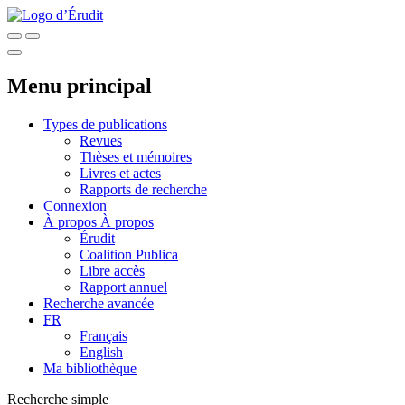
Menu principal
Types de publications
Revues
Thèses et mémoires
Livres et actes
Rapports de recherche
Connexion
À propos
À propos
Érudit
Coalition Publica
Libre accès
Rapport annuel
Recherche avancée
FR
Français
English
Ma bibliothèque
Recherche simple