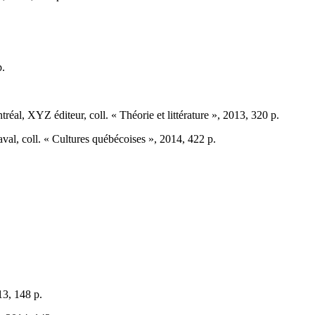
p.
tréal, XYZ éditeur, coll. « Théorie et littérature », 2013, 320 p.
aval, coll. « Cultures québécoises », 2014, 422 p.
13, 148 p.