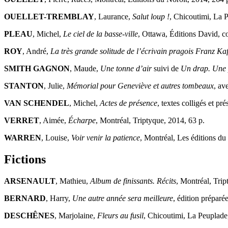
OUELLET-TREMBLAY
, Laurance,
Salut loup !
, Chicoutimi, La 
PLEAU
, Michel,
Le ciel de la basse-ville
, Ottawa, Éditions David, co
ROY
, André,
La très grande solitude de l’écrivain pragois Franz Ka
SMITH GAGNON
, Maude,
Une tonne d’air
suivi de
Un drap. Une 
STANTON
, Julie,
Mémorial pour Geneviève et autres tombeaux
, av
VAN SCHENDEL
, Michel,
Actes de présence
, textes colligés et pr
VERRET
, Aimée,
Écharpe
, Montréal, Triptyque, 2014, 63 p.
WARREN
, Louise,
Voir venir la patience
, Montréal, Les éditions du
Fictions
ARSENAULT
, Mathieu,
Album de finissants. Récits
, Montréal, Trip
BERNARD
, Harry,
Une autre année sera meilleure
, édition prépar
DESCHÊNES
, Marjolaine,
Fleurs au fusil
, Chicoutimi, La Peuplade