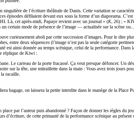
on publiée.
singulière de l’écriture théâtrale de Danis. Cette variation se caractér
ces épisodes défilaient devant eux sous la forme d’un diaporama. C’est ai
HI. Là, cet après-midi, Papaye revient avec un journal » (
K
, 26) ; « KI
ins un certain mode de présence de l’image — actualisée sur la scène ou
e trouve curieusement aboli par cette succession d’images. Pour le dire p
phes, entre deux séquences (l’image n’est pas la seule catégorie pertin
imauté est ainsi donnée au temps scénique, celui de la performance. Dans
ue réplique de Kiwi :
 cabane. Le carreau de la porte fracassé. Ça veut presque défoncer. Un d
e sur la tête, une mitraillette dans la main : Vous avez trois jours pou
a racaille.
era bagage, on laissera la petite interdite dans le manège de la Place P
n place par l’auteur puis abandonné ? Façon de donner les règles du jeu
s d’écriture, de cette primauté de la performance scénique au présent s