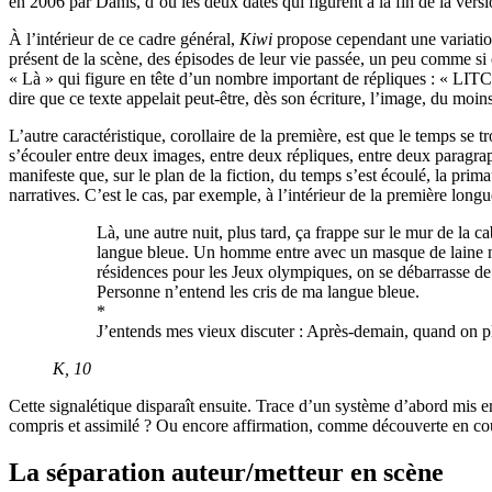
en 2006 par Danis, d’où les deux dates qui figurent à la fin de la versi
À l’intérieur de ce cadre général,
Kiwi
propose cependant une variation 
présent de la scène, des épisodes de leur vie passée, un peu comme si 
« Là » qui figure en tête d’un nombre important de répliques : « LITC
dire que ce texte appelait peut-être, dès son écriture, l’image, du mo
L’autre caractéristique, corollaire de la première, est que le temps s
s’écouler entre deux images, entre deux répliques, entre deux paragra
manifeste que, sur le plan de la fiction, du temps s’est écoulé, la pr
narratives. C’est le cas, par exemple, à l’intérieur de la première long
Là, une autre nuit, plus tard, ça frappe sur le mur de la
langue bleue. Un homme entre avec un masque de laine noir
résidences pour les Jeux olympiques, on se débarrasse de l
Personne n’entend les cris de ma langue bleue.
*
J’entends mes vieux discuter : Après-demain, quand on pli
K
, 10
Cette signalétique disparaît ensuite. Trace d’un système d’abord mis e
compris et assimilé ? Ou encore affirmation, comme découverte en cour
La séparation auteur/metteur en scène