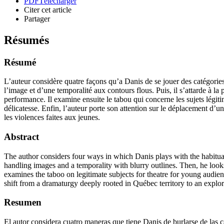
PDF
Télécharger
Citer cet article
Partager
Résumés
Résumé
L’auteur considère quatre façons qu’a Danis de se jouer des catégories 
l’image et d’une temporalité aux contours flous. Puis, il s’attarde à l
performance. Il examine ensuite le tabou qui concerne les sujets légiti
délicatesse. Enfin, l’auteur porte son attention sur le déplacement d’u
les violences faites aux jeunes.
Abstract
The author considers four ways in which Danis plays with the habitual
handling images and a temporality with blurry outlines. Then, he looks
examines the taboo on legitimate subjects for theatre for young audien
shift from a dramaturgy deeply rooted in Québec territory to an explo
Resumen
El autor considera cuatro maneras que tiene Danis de burlarse de las 