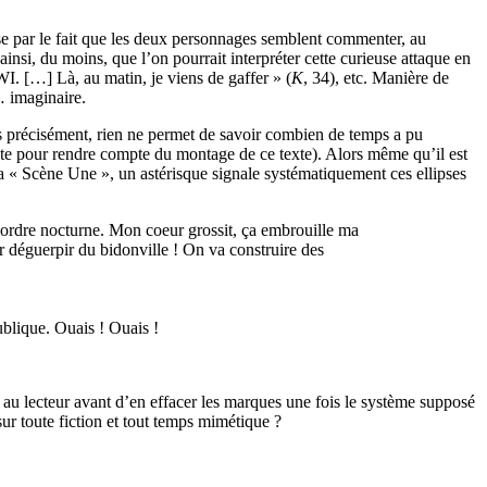
ise par le fait que les deux personnages semblent commenter, au
nsi, du moins, que l’on pourrait interpréter cette curieuse attaque en
WI. […] Là, au matin, je viens de gaffer » (
K
, 34), etc. Manière de
… imaginaire.
lus précisément, rien ne permet de savoir combien de temps a pu
ente pour rendre compte du montage de ce texte). Alors même qu’il est
 la « Scène Une », un astérisque signale systématiquement ces ellipses
ésordre nocturne. Mon coeur grossit, ça embrouille ma
r déguerpir du bidonville ! On va construire des
ublique. Ouais ! Ouais !
 au lecteur avant d’en effacer les marques une fois le système supposé
ur toute fiction et tout temps mimétique ?