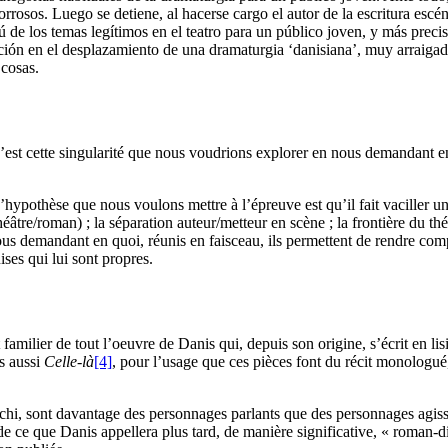
rrosos. Luego se detiene, al hacerse cargo el autor de la escritura esc
ú de los temas legítimos en el teatro para un público joven, y más preci
nción en el desplazamiento de una dramaturgia ‘danisiana’, muy arraigad
 cosas.
st cette singularité que nous voudrions explorer en nous demandant en 
L’hypothèse que nous voulons mettre à l’épreuve est qu’il fait vaciller un
héâtre/roman) ; la séparation auteur/metteur en scène ; la frontière du th
ous demandant en quoi, réunis en faisceau, ils permettent de rendre com
ises qui lui sont propres.
 familier de tout l’oeuvre de Danis qui, depuis son origine, s’écrit en li
is aussi
Celle-là
[4]
, pour l’usage que ces pièces font du récit monologu
 Litchi, sont davantage des personnages parlants que des personnages ag
de ce que Danis appellera plus tard, de manière significative, « roman-di