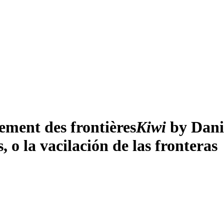
lement des frontières
Kiwi
by Danie
, o la vacilación de las fronteras