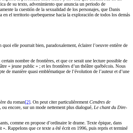
énica de su texto, advenimiento que anuncia un periodo de
samente la cuestión de la sexualidad de los personajes, que Danis
a en el territorio quebequense hacia la exploración de todos los demás
quoi elle pourrait bien, paradoxalement, éclairer l’oeuvre entière de
 certain nombre de frontières, et que ce serait une lecture possible de
éâtre « jeune public » ; et les frontières d’un théâtre québécois. Nous
pte de manière quasi emblématique de l’évolution de l’auteur et d’une
sière du roman
[2]
. On peut citer particulièrement
Cendres de
é, ou encore, sur un mode nettement plus dialogué,
Le chant du Dire-
issants, comme en propose d’ordinaire le drame. Texte épique, dans
t ». Rappelons que ce texte a été écrit en 1996, puis repris et terminé