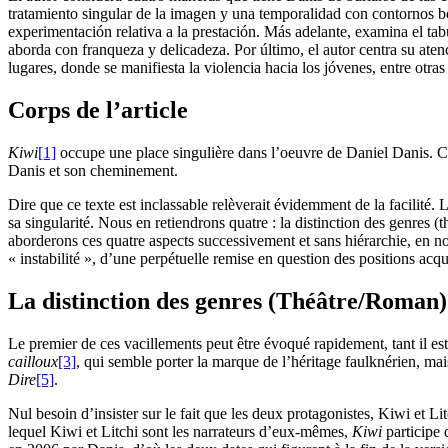
tratamiento singular de la imagen y una temporalidad con contornos bo
experimentación relativa a la prestación. Más adelante, examina el tab
aborda con franqueza y delicadeza. Por último, el autor centra su ate
lugares, donde se manifiesta la violencia hacia los jóvenes, entre otras
Corps de l’article
Kiwi
[1]
occupe une place singulière dans l’oeuvre de Daniel Danis. C’e
Danis et son cheminement.
Dire que ce texte est inclassable relèverait évidemment de la facilité. 
sa singularité. Nous en retiendrons quatre : la distinction des genres (t
aborderons ces quatre aspects successivement et sans hiérarchie, en n
« instabilité », d’une perpétuelle remise en question des positions acqu
La distinction des genres (Théâtre/Roman)
Le premier de ces vacillements peut être évoqué rapidement, tant il est
cailloux
[3]
, qui semble porter la marque de l’héritage faulknérien, ma
Dire
[5]
.
Nul besoin d’insister sur le fait que les deux protagonistes, Kiwi et
lequel Kiwi et Litchi sont les narrateurs d’eux-mêmes,
Kiwi
participe 