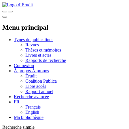
Menu principal
Types de publications
Revues
Thèses et mémoires
Livres et actes
Rapports de recherche
Connexion
À propos
À propos
Érudit
Coalition Publica
Libre accès
Rapport annuel
Recherche avancée
FR
Français
English
Ma bibliothèque
Recherche simple