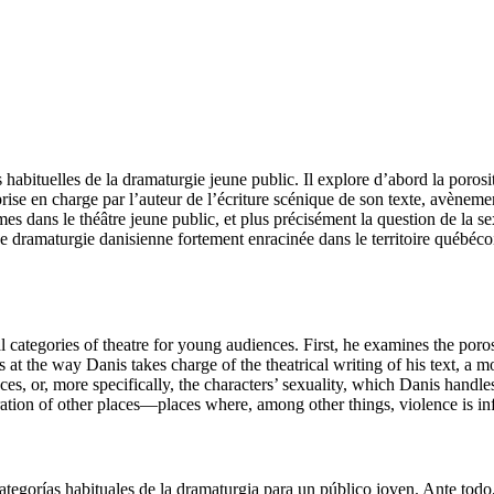
habituelles de la dramaturgie jeune public. Il explore d’abord la porosi
a prise en charge par l’auteur de l’écriture scénique de son texte, avèn
mes dans le théâtre jeune public, et plus précisément la question de la 
ne dramaturgie danisienne fortement enracinée dans le territoire québéco
 categories of theatre for young audiences. First, he examines the poro
 at the way Danis takes charge of the theatrical writing of his text, a
ces, or, more specifically, the characters’ sexuality, which Danis handle
ration of other places—places where, among other things, violence is in
categorías habituales de la dramaturgia para un público joven. Ante tod