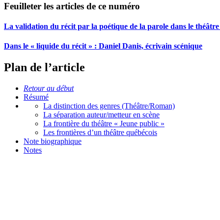
Feuilleter les articles de ce numéro
La validation du récit par la poétique de la parole dans le théâtr
Dans le « liquide du récit » :
D
aniel Danis, écrivain scénique
Plan de l’article
Retour au début
Résumé
La distinction des genres (Théâtre/Roman)
La séparation auteur/metteur en scène
La frontière du théâtre « Jeune public »
Les frontières d’un théâtre québécois
Note biographique
Notes