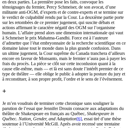
en deux parties. La première pose les faits, convoque les
témoignages du fermier, Percy Schmeiser, de son avocat, d’une
militante anti-OGM, d’experts et de contre-experts et se termine sur
le verdict de culpabilité rendu par la Cour. La deuxième partie porte
sur les retombées de ce premier jugement, qui suscite débats et
actions affirmant le caractère négatif des OGM sur l’organisme
humain. L’affaire prend alors une dimension internationale qui vaut
à Schmeiser le prix Mahatma-Gandhi. Force est à l’auteure
d’admettre que l’état embryonnaire de la recherche scientifique en ce
domaine laisse tout le monde dans la plus grande confusion. Dans
un ultime jugement, la Cour suprême du Canada tranchera d’ailleurs
encore en faveur de Monsanto, mais le fermier n’aura pas à payer les
frais du procès. La pièce se clôt sur cette inconlusion quant à la
cause elle-même, mais — et là est sans doute l’intérêt premier de ce
type de théâtre — elle oblige le public à adopter la posture du jury et
à reconstituer, à son propre profit, l’ordre et le sens de l’événement.
+
Je m’en voudrais de terminer cette chronique sans souligner la
parution de l’essai que Jennifer Drouin consacre aux adaptations du
théâtre de Shakespeare en français au Québec,
Shakespeare in
Québec. Nation, Gender, and Adaptation
[6]
, essai tiré d’une thèse
soutenue à l’Université McGill. Après avoir recensé une trentaine