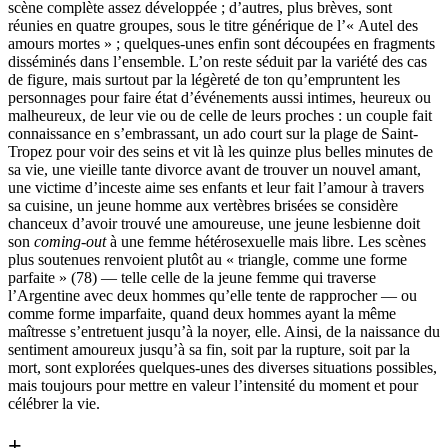
scène complète assez développée ; d’autres, plus brèves, sont
réunies en quatre groupes, sous le titre générique de l’« Autel des
amours mortes » ; quelques-unes enfin sont découpées en fragments
disséminés dans l’ensemble. L’on reste séduit par la variété des cas
de figure, mais surtout par la légèreté de ton qu’empruntent les
personnages pour faire état d’événements aussi intimes, heureux ou
malheureux, de leur vie ou de celle de leurs proches : un couple fait
connaissance en s’embrassant, un ado court sur la plage de Saint-
Tropez pour voir des seins et vit là les quinze plus belles minutes de
sa vie, une vieille tante divorce avant de trouver un nouvel amant,
une victime d’inceste aime ses enfants et leur fait l’amour à travers
sa cuisine, un jeune homme aux vertèbres brisées se considère
chanceux d’avoir trouvé une amoureuse, une jeune lesbienne doit
son
coming-out
à une femme hétérosexuelle mais libre. Les scènes
plus soutenues renvoient plutôt au « triangle, comme une forme
parfaite » (78) — telle celle de la jeune femme qui traverse
l’Argentine avec deux hommes qu’elle tente de rapprocher — ou
comme forme imparfaite, quand deux hommes ayant la même
maîtresse s’entretuent jusqu’à la noyer, elle. Ainsi, de la naissance du
sentiment amoureux jusqu’à sa fin, soit par la rupture, soit par la
mort, sont explorées quelques-unes des diverses situations possibles,
mais toujours pour mettre en valeur l’intensité du moment et pour
célébrer la vie.
+