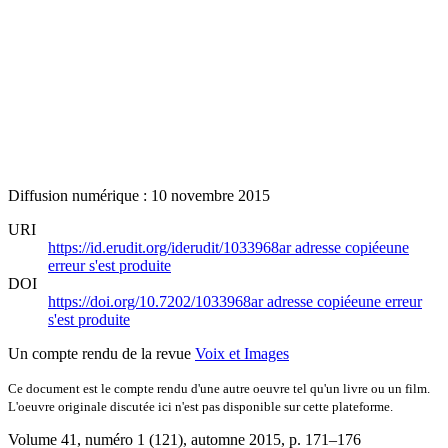
Diffusion numérique : 10 novembre 2015
URI
https://id.erudit.org/iderudit/1033968ar
adresse copiée
une
erreur s'est produite
DOI
https://doi.org/10.7202/1033968ar
adresse copiée
une erreur
s'est produite
Un compte rendu de la revue
Voix et Images
Ce document est le compte rendu d'une autre oeuvre tel qu'un livre ou un film.
L'oeuvre originale discutée ici n'est pas disponible sur cette plateforme.
Volume 41, numéro 1 (121), automne 2015
, p. 171–176