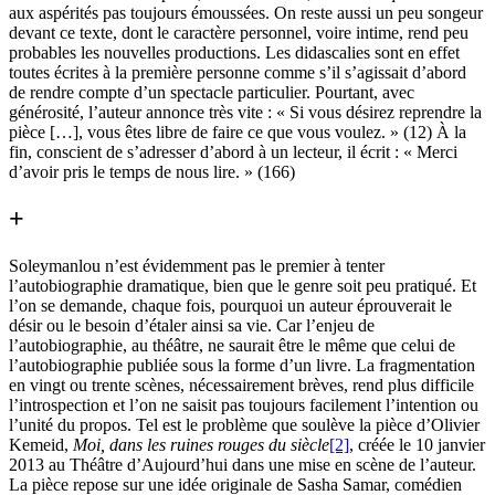
aux aspérités pas toujours émoussées. On reste aussi un peu songeur
devant ce texte, dont le caractère personnel, voire intime, rend peu
probables les nouvelles productions. Les didascalies sont en effet
toutes écrites à la première personne comme s’il s’agissait d’abord
de rendre compte d’un spectacle particulier. Pourtant, avec
générosité, l’auteur annonce très vite : « Si vous désirez reprendre la
pièce […], vous êtes libre de faire ce que vous voulez. » (12) À la
fin, conscient de s’adresser d’abord à un lecteur, il écrit : « Merci
d’avoir pris le temps de nous lire. » (166)
+
Soleymanlou n’est évidemment pas le premier à tenter
l’autobiographie dramatique, bien que le genre soit peu pratiqué. Et
l’on se demande, chaque fois, pourquoi un auteur éprouverait le
désir ou le besoin d’étaler ainsi sa vie. Car l’enjeu de
l’autobiographie, au théâtre, ne saurait être le même que celui de
l’autobiographie publiée sous la forme d’un livre. La fragmentation
en vingt ou trente scènes, nécessairement brèves, rend plus difficile
l’introspection et l’on ne saisit pas toujours facilement l’intention ou
l’unité du propos. Tel est le problème que soulève la pièce d’Olivier
Kemeid,
Moi, dans les ruines rouges du siècle
[2]
, créée le 10 janvier
2013 au Théâtre d’Aujourd’hui dans une mise en scène de l’auteur.
La pièce repose sur une idée originale de Sasha Samar, comédien