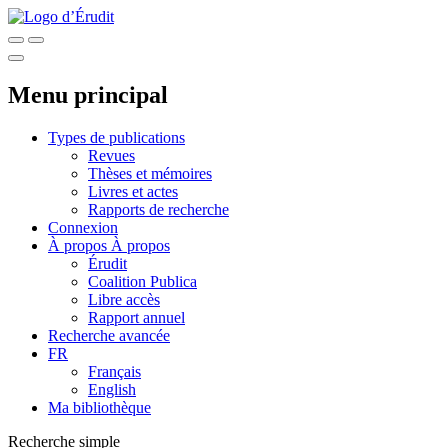
Menu principal
Types de publications
Revues
Thèses et mémoires
Livres et actes
Rapports de recherche
Connexion
À propos
À propos
Érudit
Coalition Publica
Libre accès
Rapport annuel
Recherche avancée
FR
Français
English
Ma bibliothèque
Recherche simple