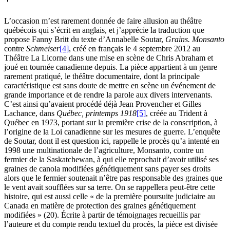
L’occasion m’est rarement donnée de faire allusion au théâtre
québécois qui s’écrit en anglais, et j’apprécie la traduction que
propose Fanny Britt du texte d’Annabelle Soutar,
Grains. Monsanto
contre
Schmeiser
[4]
, créé en français le 4 septembre 2012 au
Théâtre La Licorne dans une mise en scène de Chris Abraham et
joué en tournée canadienne depuis. La pièce appartient à un genre
rarement pratiqué, le théâtre documentaire, dont la principale
caractéristique est sans doute de mettre en scène un événement de
grande importance et de rendre la parole aux divers intervenants.
C’est ainsi qu’avaient procédé déjà Jean Provencher et Gilles
Lachance, dans
Québec, printemps 1918
[5]
, créée au Trident à
Québec en 1973, portant sur la première crise de la conscription, à
l’origine de la Loi canadienne sur les mesures de guerre. L’enquête
de Soutar, dont il est question ici, rappelle le procès qu’a intenté en
1998 une multinationale de l’agriculture, Monsanto, contre un
fermier de la Saskatchewan, à qui elle reprochait d’avoir utilisé ses
graines de canola modifiées génétiquement sans payer ses droits
alors que le fermier soutenait n’être pas responsable des graines que
le vent avait soufflées sur sa terre. On se rappellera peut-être cette
histoire, qui est aussi celle « de la première poursuite judiciaire au
Canada en matière de protection des graines génétiquement
modifiées » (20). Écrite à partir de témoignages recueillis par
l’auteure et du compte rendu textuel du procès, la pièce est divisée