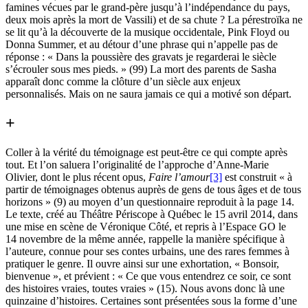
famines vécues par le grand-père jusqu’à l’indépendance du pays,
deux mois après la mort de Vassili) et de sa chute ? La pérestroïka ne
se lit qu’à la découverte de la musique occidentale, Pink Floyd ou
Donna Summer, et au détour d’une phrase qui n’appelle pas de
réponse : « Dans la poussière des gravats je regarderai le siècle
s’écrouler sous mes pieds. » (99) La mort des parents de Sasha
apparaît donc comme la clôture d’un siècle aux enjeux
personnalisés. Mais on ne saura jamais ce qui a motivé son départ.
+
Coller à la vérité du témoignage est peut-être ce qui compte après
tout. Et l’on saluera l’originalité de l’approche d’Anne-Marie
Olivier, dont le plus récent opus,
Faire l’amour
[3]
est construit « à
partir de témoignages obtenus auprès de gens de tous âges et de tous
horizons » (9) au moyen d’un questionnaire reproduit à la page 14.
Le texte, créé au Théâtre Périscope à Québec le 15 avril 2014, dans
une mise en scène de Véronique Côté, et repris à l’Espace GO le
14 novembre de la même année, rappelle la manière spécifique à
l’auteure, connue pour ses contes urbains, une des rares femmes à
pratiquer le genre. Il ouvre ainsi sur une exhortation, « Bonsoir,
bienvenue », et prévient : « Ce que vous entendrez ce soir, ce sont
des histoires vraies, toutes vraies » (15). Nous avons donc là une
quinzaine d’histoires. Certaines sont présentées sous la forme d’une