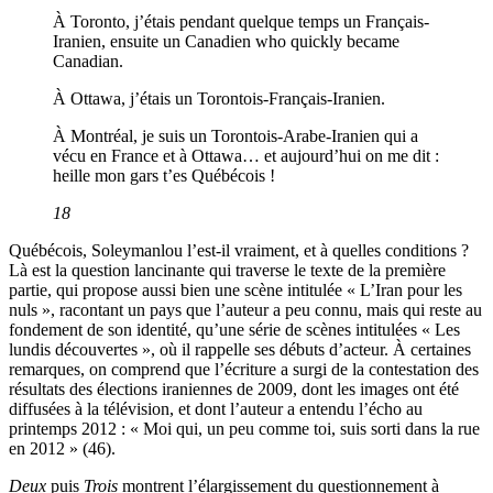
À Toronto, j’étais pendant quelque temps un Français-
Iranien, ensuite un Canadien who quickly became
Canadian.
À Ottawa, j’étais un Torontois-Français-Iranien.
À Montréal, je suis un Torontois-Arabe-Iranien qui a
vécu en France et à Ottawa… et aujourd’hui on me dit :
heille mon gars t’es Québécois !
18
Québécois, Soleymanlou l’est-il vraiment, et à quelles conditions ?
Là est la question lancinante qui traverse le texte de la première
partie, qui propose aussi bien une scène intitulée « L’Iran pour les
nuls », racontant un pays que l’auteur a peu connu, mais qui reste au
fondement de son identité, qu’une série de scènes intitulées « Les
lundis découvertes », où il rappelle ses débuts d’acteur. À certaines
remarques, on comprend que l’écriture a surgi de la contestation des
résultats des élections iraniennes de 2009, dont les images ont été
diffusées à la télévision, et dont l’auteur a entendu l’écho au
printemps 2012 : « Moi qui, un peu comme toi, suis sorti dans la rue
en 2012 » (46).
Deux
puis
Trois
montrent l’élargissement du questionnement à