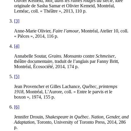
Olivier Kemeid,
Moi, dans les ruines rouges du siècle
, idée
originale de Sasha Samar et Olivier Kemeid, Montréal,
Leméac, coll. « Théâtre », 2013, 110 p.
[3]
Anne-Marie Olivier,
Faire l’amour
, Montréal, Atelier 10, coll.
« Pièces », 2014, 116 p.
[4]
Annabelle Soutar,
Grains. Monsanto
contre
Schmeiser
,
théâtre documentaire, traduit de l’anglais par Fanny Britt,
Montréal, Écosociété, 2014, 174 p.
[5]
Jean Provencher et Gilles Lachance,
Québec, printemps
1918
, Montréal, L’Aurore, coll. « Entre le parvis et le
boxon », 1974, 155 p.
[6]
Jennifer Drouin,
Shakespeare in Québec. Nation, Gender, and
Adaptation
, Toronto, University of Toronto Press, 2014, 286
p.