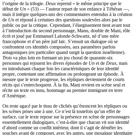
l’origine de la trilogie.
Deux
reprend « le même principe que le
début de
Un
» (53) — l’auteur repart de son enfance à Téhéran —,
mais il intègre quelques-uns des commentaires entendus à la création
de
Un
et répond à certaines des questions soulevées alors par le
public ou par la critique. Cependant, l’élargissement tient avant tout
à l’introduction du second personnage, Manu, double de Mani, rôle
écrit et joué par Emmanuel Lalonde-Schwartz, né d’une mère
francophone et d’un père juif laïc. S’ensuit un dialogue où se
confrontent ces identités composées, aux paramètres parfois
antagoniques (en particulier quand surgit la question israélienne).
Trois
va plus loin en formant un jeu choral de quarante-six
personnes qui rejouent les divers épisodes de
Un
et de
Deux
, mais
en introduisant chaque fois les caractéristiques de leur identité
propre, contestant une affirmation ou prolongeant un épisode. À
mesure que le texte progresse, les répliques deviennent de courts
récits qui s’entrechoquent. À la fin, Mani revient en scène seul et
récite un texte en innu, hommage au premier immigrant en terre
d’Amérique.
On reste agacé par le tissu de clichés qu’énoncent les répliques ou
les scènes prises une à une. Ce n’est là toutefois qu’un effet de
surface, car le texte repose sur la présence en scène de personnages
essentiellement dialogiques, c’est-à-dire que chacun vit son identité
d’abord comme un conflit intérieur, dont il s’agit de démêler les
souches avant de composer, avec les autres, une mosaïque identitaire