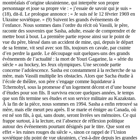
montréalais d’origine ukrainienne, qui interprète son propre
personnage et joue sa propre vie : « j’essaie de savoir qui je suis »
(18), dit-il. Le prologue annonce : « Je suis né le 12 février 1969 en
Ukraine soviétique. » (9) Suivent les grands événements de
l’enfance. Nous sommes dans l’ordre du récit où Vassili, le père,
raconte des souvenirs que Sasha, adulte, essaie de comprendre et de
mettre bout à bout. La première partie repose ainsi sur le point de
vue du père, blessé dans un accident de mine, qui, depuis le départ
de sa femme, vit seul avec son fils, toujours en cavale, par crainte
d’en perdre la garde. Le découpage suit quelques-uns des grands
événements de l’actualité : la mort de Youri Gagarine, la « série du
siècle » au hockey, les Jeux olympiques. Une seconde partie
concerne l’adolescence. Sasha est constamment à la recherche de sa
mère, mais Vassili multiplie les obstacles. Alors que Sacha étudie à
l’école de théâtre, son père s’engage comme liquidateur à
Tchernobyl, sous la promesse d’un logement décent et d’une bourse
d’études pour son fils. Il survivra encore quelques années, le temps
que son fils termine ses études et son service militaire au Kazakstan.
À la fin de la pièce, nous sommes en 1994. Sasha a enfin retrouvé sa
mère, mais elle meurt peu après. Il se marie et émigre au Canada, où
est né son fils, à qui, sans doute, seront livrées ses mémoires. Ce qui
frappe surtout, à la lecture, est l’absence de réflexion politique
autour des événements pourtant désignés par le titre. Que sont en
effet « les ruines rouges du siècle », sinon ce rappel de l’Union
soviétique (du point de vue ukrainien, c’est-à-dire depuis les grandes