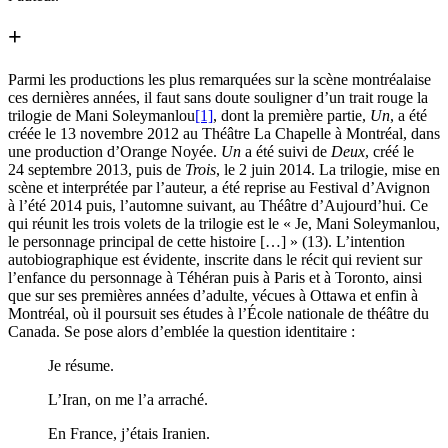
+
Parmi les productions les plus remarquées sur la scène montréalaise
ces dernières années, il faut sans doute souligner d’un trait rouge la
trilogie de Mani Soleymanlou
[1]
, dont la première partie,
Un
, a été
créée le 13 novembre 2012 au Théâtre La Chapelle à Montréal, dans
une production d’Orange Noyée.
Un
a été suivi de
Deux
, créé le
24 septembre 2013, puis de
Trois
, le 2 juin 2014. La trilogie, mise en
scène et interprétée par l’auteur, a été reprise au Festival d’Avignon
à l’été 2014 puis, l’automne suivant, au Théâtre d’Aujourd’hui. Ce
qui réunit les trois volets de la trilogie est le « Je, Mani Soleymanlou,
le personnage principal de cette histoire […] » (13). L’intention
autobiographique est évidente, inscrite dans le récit qui revient sur
l’enfance du personnage à Téhéran puis à Paris et à Toronto, ainsi
que sur ses premières années d’adulte, vécues à Ottawa et enfin à
Montréal, où il poursuit ses études à l’École nationale de théâtre du
Canada. Se pose alors d’emblée la question identitaire :
Je résume.
L’Iran, on me l’a arraché.
En France, j’étais Iranien.