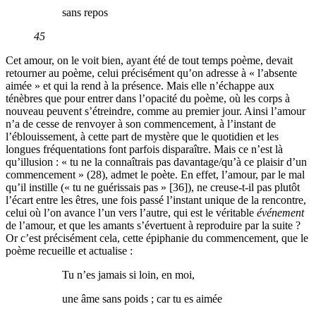
sans repos
45
Cet amour, on le voit bien, ayant été de tout temps poème, devait
retourner au poème, celui précisément qu’on adresse à « l’absente
aimée » et qui la rend à la présence. Mais elle n’échappe aux
ténèbres que pour entrer dans l’opacité du poème, où les corps à
nouveau peuvent s’étreindre, comme au premier jour. Ainsi l’amour
n’a de cesse de renvoyer à son commencement, à l’instant de
l’éblouissement, à cette part de mystère que le quotidien et les
longues fréquentations font parfois disparaître. Mais ce n’est là
qu’illusion : « tu ne la connaîtrais pas davantage/qu’à ce plaisir d’un
commencement » (28), admet le poète. En effet, l’amour, par le mal
qu’il instille (« tu ne guérissais pas » [36]), ne creuse-t-il pas plutôt
l’écart entre les êtres, une fois passé l’instant unique de la rencontre,
celui où l’on avance l’un vers l’autre, qui est le véritable
événement
de l’amour, et que les amants s’évertuent à reproduire par la suite ?
Or c’est précisément cela, cette épiphanie du commencement, que le
poème recueille et actualise :
Tu n’es jamais si loin, en moi,
une âme sans poids ; car tu es aimée