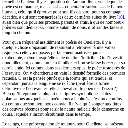
recueil de l’auteur. Il y est question de l’amour divin, vers lequel le
poète est en marche, mais aussi — et peut-être surtout — de l’amour
humain, celui qu’il éprouve pour son fils disparu, pour sa compagne
décédée, à qui sont consacrées les deux dernières suites du livre
[10]
,
aussi bien que pour ses proches, parents et amis, à qui de nombreux
poèmes sont dédicacés, comme autant de dons, d’offrandes faites au
long du chemin.
Pour qui a fréquenté assidûment la poésie de Ouellette, il y a
quelque chose d’apaisant, de rassurant à retrouver, à intervalles
réguliers, cette voix posée, parfaitement maîtrisée, jamais
exubérante, même lorsqu’elle tente de dire l’indicible. On l’investit
tranquillement, comme un lieu familier, et l’on se laisse bercer par sa
parole amie. Ici comme dans ses derniers opus, le poète reste près de
l’essayiste. On y chercherait en vain la densité formelle des premiers
recueils. C’est la pensée plutôt que la forme qui est tendue, et
cependant jamais la langue ne se relâche (peut-être la forme
définitive de l’écrivain est-elle à cheval sur le poème et l’essai ?).
Bien qu’il reprenne la plupart des figures symboliques et des
polarisations auxquelles le poète nous a habitués, c’est aux confins
du connu que son livre nous convie. Il n’y a qu’à songer aux titres
des oeuvres récentes pour saisir la nature radicale de la démarche en
cours, laquelle s’inscrit résolument dans le temps.
Le temps, une préoccupation de toujours pour Ouellette, se présente