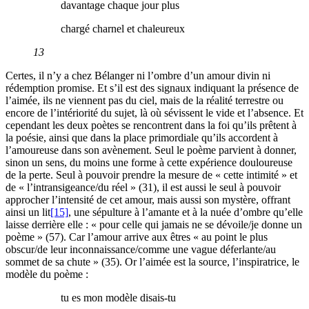
davantage chaque jour plus
chargé charnel et chaleureux
13
Certes, il n’y a chez Bélanger ni l’ombre d’un amour divin ni
rédemption promise. Et s’il est des signaux indiquant la présence de
l’aimée, ils ne viennent pas du ciel, mais de la réalité terrestre ou
encore de l’intériorité du sujet, là où sévissent le vide et l’absence. Et
cependant les deux poètes se rencontrent dans la foi qu’ils prêtent à
la poésie, ainsi que dans la place primordiale qu’ils accordent à
l’amoureuse dans son avènement. Seul le poème parvient à donner,
sinon un sens, du moins une forme à cette expérience douloureuse
de la perte. Seul à pouvoir prendre la mesure de « cette intimité » et
de « l’intransigeance/du réel » (31), il est aussi le seul à pouvoir
approcher l’intensité de cet amour, mais aussi son mystère, offrant
ainsi un lit
[15]
, une sépulture à l’amante et à la nuée d’ombre qu’elle
laisse derrière elle : « pour celle qui jamais ne se dévoile/je donne un
poème » (57). Car l’amour arrive aux êtres « au point le plus
obscur/de leur inconnaissance/comme une vague déferlante/au
sommet de sa chute » (35). Or l’aimée est la source, l’inspiratrice, le
modèle du poème :
tu es mon modèle disais-tu