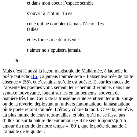
et dans mon coeur l’espace semble
s’ouvrir à l’infini. Tu es
celle qui ne comblera jamais l’écart. Tes
failles
et tes forces me détruisent :
t’aimer ne s’épuisera jamais.
46
Mais c’est là aussi la leçon magistrale de Mallarmée, à laquelle le
poète fait écho
[16]
: à jamais l’aimée sera « l’absente/aimée de toute
absence » (55), et c’est ainsi qu’elle est poésie. Et sur les traces de
l’absente les poèmes vont, semant leur chemin d’errance, dans une
syntaxe louvoyante, jouant sur les enjambements, souvent de
manière très fine. Ceux de la troisième suite semblent tenir du songe
ou de la rêverie, déployant un univers fantomatique, fantasmatique
où le poète rejoint l’aimée. L’éros y côtoie la mort. C’est là, en rêve,
au plus intime de leurs retrouvailles, et bien qu’il ne se fasse pas
d’illusion sur la nature de leur amour (« il ne sera toujours/qu’un
amour du monde de notre temps » [80]), que le poète demande à
l’amante de le guider :