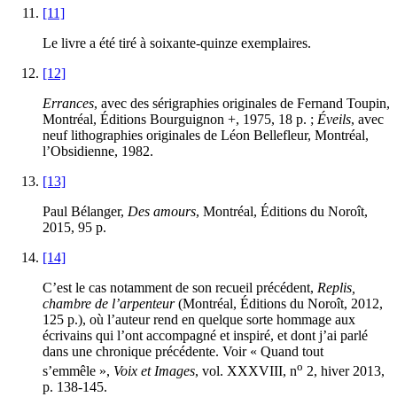
[11]
Le livre a été tiré à soixante-quinze exemplaires.
[12]
Errances
, avec des sérigraphies originales de Fernand Toupin,
Montréal, Éditions Bourguignon +, 1975, 18 p. ;
Éveils
, avec
neuf lithographies originales de Léon Bellefleur, Montréal,
l’Obsidienne, 1982.
[13]
Paul Bélanger,
Des amours
, Montréal, Éditions du Noroît,
2015, 95 p.
[14]
C’est le cas notamment de son recueil précédent,
Replis,
chambre de l’arpenteur
(Montréal, Éditions du Noroît, 2012,
125 p.), où l’auteur rend en quelque sorte hommage aux
écrivains qui l’ont accompagné et inspiré, et dont j’ai parlé
dans une chronique précédente. Voir « Quand tout
o
s’emmêle »,
Voix et Images
, vol. XXXVIII, n
2, hiver 2013,
p. 138-145.