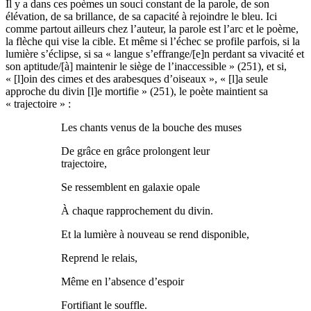
Il y a dans ces poèmes un souci constant de la parole, de son
élévation, de sa brillance, de sa capacité à rejoindre le bleu. Ici
comme partout ailleurs chez l’auteur, la parole est l’arc et le poème,
la flèche qui vise la cible. Et même si l’échec se profile parfois, si la
lumière s’éclipse, si sa « langue s’effrange/[e]n perdant sa vivacité et
son aptitude/[à] maintenir le siège de l’inaccessible » (251), et si,
« [l]oin des cimes et des arabesques d’oiseaux », « [l]a seule
approche du divin [l]e mortifie » (251), le poète maintient sa
« trajectoire » :
Les chants venus de la bouche des muses
De grâce en grâce prolongent leur
trajectoire,
Se ressemblent en galaxie opale
À chaque rapprochement du divin.
Et la lumière à nouveau se rend disponible,
Reprend le relais,
Même en l’absence d’espoir
Fortifiant le souffle.