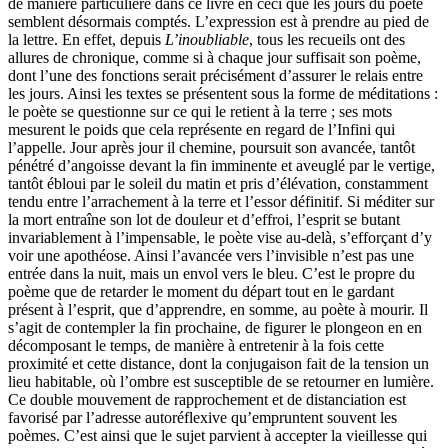
de manière particulière dans ce livre en ceci que les jours du poète
semblent désormais comptés. L’expression est à prendre au pied de
la lettre. En effet, depuis
L’inoubliable
, tous les recueils ont des
allures de chronique, comme si à chaque jour suffisait son poème,
dont l’une des fonctions serait précisément d’assurer le relais entre
les jours. Ainsi les textes se présentent sous la forme de méditations :
le poète se questionne sur ce qui le retient à la terre ; ses mots
mesurent le poids que cela représente en regard de l’Infini qui
l’appelle. Jour après jour il chemine, poursuit son avancée, tantôt
pénétré d’angoisse devant la fin imminente et aveuglé par le vertige,
tantôt ébloui par le soleil du matin et pris d’élévation, constamment
tendu entre l’arrachement à la terre et l’essor définitif. Si méditer sur
la mort entraîne son lot de douleur et d’effroi, l’esprit se butant
invariablement à l’impensable, le poète vise au-delà, s’efforçant d’y
voir une apothéose. Ainsi l’avancée vers l’invisible n’est pas une
entrée dans la nuit, mais un envol vers le bleu. C’est le propre du
poème que de retarder le moment du départ tout en le gardant
présent à l’esprit, que d’apprendre, en somme, au poète à mourir. Il
s’agit de contempler la fin prochaine, de figurer le plongeon en en
décomposant le temps, de manière à entretenir à la fois cette
proximité et cette distance, dont la conjugaison fait de la tension un
lieu habitable, où l’ombre est susceptible de se retourner en lumière.
Ce double mouvement de rapprochement et de distanciation est
favorisé par l’adresse autoréflexive qu’empruntent souvent les
poèmes. C’est ainsi que le sujet parvient à accepter la vieillesse qui