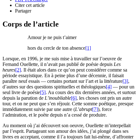
Citer cet article
Partager
Corps de l’article
Amour je ne puis t’aimer
hors du cercle de ton absence
[1]
Lorsque, en 1996, je me suis mise à travailler sur l’oeuvre de
Fernand Ouellette, il n’avait pas publié de poésie depuis
Les
heures
[2]
. Il était alors dans ce qu’on peut considérer comme sa
période essayistique. En à peine plus d’une décennie, il faisait
paraître neuf essais — certains portant sur l’art et la littérature
[3]
,
d’autres sur des questions spirituelles et théologiques
[4]
— pour un
seul livre de poésie
[5]
. Au cours des dix dernières années, et surtout
depuis la parution de
L’inoubliable
[6]
, les choses ont pris un autre
tour, et on ne peut que s’en réjouir. Cette somme poétique, presque
immédiatement suivie par une autre (
L’abrupt
[7]
), force
l’admiration, et le poète depuis n’a cessé de produire.
Au moment où j’ai découvert son oeuvre, Ouellette m’interpellait
par l’esprit. Partageant son amour des idées, j’ai plongé dans ses
livres en acceptant, comme il l’a toujours fait lui-même, d’affronter