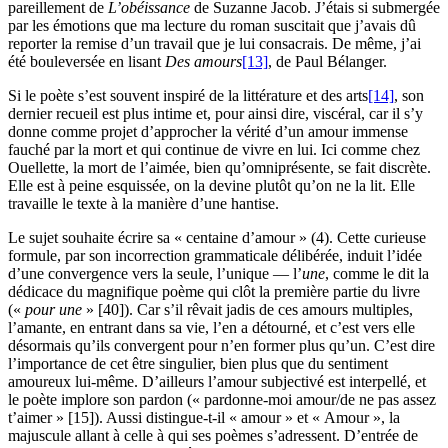
pareillement de
L’obéissance
de Suzanne Jacob. J’étais si submergée
par les émotions que ma lecture du roman suscitait que j’avais dû
reporter la remise d’un travail que je lui consacrais. De même, j’ai
été bouleversée en lisant
Des amours
[13]
, de Paul Bélanger.
Si le poète s’est souvent inspiré de la littérature et des arts
[14]
, son
dernier recueil est plus intime et, pour ainsi dire, viscéral, car il s’y
donne comme projet d’approcher la vérité d’un amour immense
fauché par la mort et qui continue de vivre en lui. Ici comme chez
Ouellette, la mort de l’aimée, bien qu’omniprésente, se fait discrète.
Elle est à peine esquissée, on la devine plutôt qu’on ne la lit. Elle
travaille le texte à la manière d’une hantise.
Le sujet souhaite écrire sa « centaine d’amour » (4). Cette curieuse
formule, par son incorrection grammaticale délibérée, induit l’idée
d’une convergence vers la seule, l’unique — l’
une
, comme le dit la
dédicace du magnifique poème qui clôt la première partie du livre
(«
pour une
» [40]). Car s’il rêvait jadis de ces amours multiples,
l’amante, en entrant dans sa vie, l’en a détourné, et c’est vers elle
désormais qu’ils convergent pour n’en former plus qu’un. C’est dire
l’importance de cet être singulier, bien plus que du sentiment
amoureux lui-même. D’ailleurs l’amour subjectivé est interpellé, et
le poète implore son pardon (« pardonne-moi amour/de ne pas assez
t’aimer » [15]). Aussi distingue-t-il « amour » et « Amour », la
majuscule allant à celle à qui ses poèmes s’adressent. D’entrée de