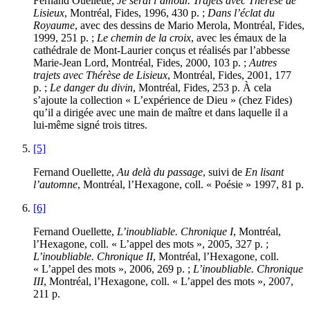
Fernand Ouellette,
Je serai l’amour. Trajets avec Thérèse de
Lisieux
, Montréal, Fides, 1996, 430 p. ;
Dans l’éclat du
Royaume
, avec des dessins de Mario Merola, Montréal, Fides,
1999, 251 p. ;
Le chemin de la croix
, avec les émaux de la
cathédrale de Mont-Laurier conçus et réalisés par l’abbesse
Marie-Jean Lord, Montréal, Fides, 2000, 103 p. ;
Autres
trajets avec Thérèse de Lisieux
, Montréal, Fides, 2001, 177
p. ;
Le danger du divin
, Montréal, Fides, 253 p. À cela
s’ajoute la collection « L’expérience de Dieu » (chez Fides)
qu’il a dirigée avec une main de maître et dans laquelle il a
lui-même signé trois titres.
[5]
Fernand Ouellette,
Au delà du passage
, suivi de
En lisant
l’automne
, Montréal, l’Hexagone, coll. « Poésie » 1997, 81 p.
[6]
Fernand Ouellette,
L’inoubliable. Chronique I
, Montréal,
l’Hexagone, coll. « L’appel des mots », 2005, 327 p. ;
L’inoubliable. Chronique II
, Montréal, l’Hexagone, coll.
« L’appel des mots », 2006, 269 p. ;
L’inoubliable. Chronique
III
, Montréal, l’Hexagone, coll. « L’appel des mots », 2007,
211 p.