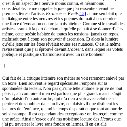
c’est là un aspect de l’oeuvre moins connu, et néanmoins
considérable. Je me rappelle la joie que j’ai ressentie devant les
premiers livres d’artiste,
Errances
et
Éveils
[12]
: il me semblait que
le dialogue entre les oeuvres et les poèmes donnait à ces derniers
une force d’évocation encore jamais atteinte. Comme si le travail des
artistes assumait la part de charnel qu’elle peinait à se donner d’elle-
même, cette poésie habitée de toutes les tensions, jamais en repos,
maîtrisait tout à coup son pouvoir d’ascension. Et alors la lumière
qu’elle jette sur les êtres révélait toutes ses nuances. C’est le même
ravissement que j’ai éprouvé devant
L’absent
, dans lequel les volets
poétique et plastique s’harmonisent avec un rare bonheur.
+
Qui fait de la critique littéraire son métier se voit rarement enlevé par
un texte. Bien souvent le regard spécialiste l’emporte sur la
spontanéité du lecteur. Non pas qu’une telle attitude le prive de tout
plaisir ; au contraire il n’en est parfois que plus grand, mais il s’agit
d’un plaisir d’un autre ordre, qui n’a rien à voir avec celui de se
perdre et de s’oublier dans un livre, ce plaisir vif que distillent les
lectures de l’enfance, quand le temps disparaît et que tout autour de
soi s’estompe. Il est cependant des exceptions : on les reçoit comme
une grâce. Ainsi n’est-ce qu’à ma troisième lecture des
Heures
que
j’ai pu traverser le livre sans fondre en larmes. Il en est allé