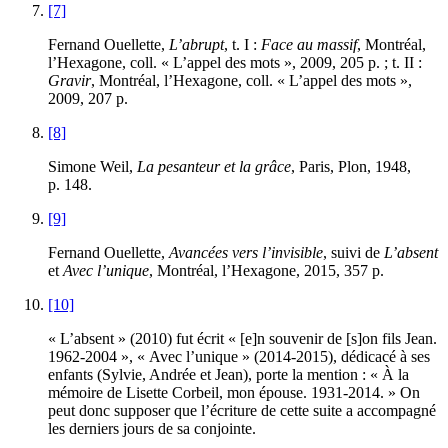
[7]
Fernand Ouellette,
L’abrupt
, t. I :
Face au massif
, Montréal,
l’Hexagone, coll. « L’appel des mots », 2009, 205 p. ; t. II :
Gravir
, Montréal, l’Hexagone, coll. « L’appel des mots »,
2009, 207 p.
[8]
Simone Weil,
La pesanteur et la grâce
, Paris, Plon, 1948,
p. 148.
[9]
Fernand Ouellette,
Avancées vers l’invisible
, suivi de
L’absent
et
Avec l’unique
, Montréal, l’Hexagone, 2015, 357 p.
[10]
« L’absent » (2010) fut écrit « [e]n souvenir de [s]on fils Jean.
1962-2004 », « Avec l’unique » (2014-2015), dédicacé à ses
enfants (Sylvie, Andrée et Jean), porte la mention : « À la
mémoire de Lisette Corbeil, mon épouse. 1931-2014. » On
peut donc supposer que l’écriture de cette suite a accompagné
les derniers jours de sa conjointe.