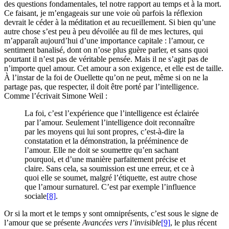
des questions fondamentales, tel notre rapport au temps et à la mort.
Ce faisant, je m’engageais sur une voie où parfois la réflexion
devrait le céder à la méditation et au recueillement. Si bien qu’une
autre chose s’est peu à peu dévoilée au fil de mes lectures, qui
m’apparaît aujourd’hui d’une importance capitale : l’amour, ce
sentiment banalisé, dont on n’ose plus guère parler, et sans quoi
pourtant il n’est pas de véritable pensée. Mais il ne s’agit pas de
n’importe quel amour. Cet amour a son exigence, et elle est de taille.
À l’instar de la foi de Ouellette qu’on ne peut, même si on ne la
partage pas, que respecter, il doit être porté par l’intelligence.
Comme l’écrivait Simone Weil :
La foi, c’est l’expérience que l’intelligence est éclairée
par l’amour. Seulement l’intelligence doit reconnaître
par les moyens qui lui sont propres, c’est-à-dire la
constatation et la démonstration, la prééminence de
l’amour. Elle ne doit se soumettre qu’en sachant
pourquoi, et d’une manière parfaitement précise et
claire. Sans cela, sa soumission est une erreur, et ce à
quoi elle se soumet, malgré l’étiquette, est autre chose
que l’amour surnaturel. C’est par exemple l’influence
sociale
[8]
.
Or si la mort et le temps y sont omniprésents, c’est sous le signe de
l’amour que se présente
Avancées vers l’invisible
[9]
, le plus récent