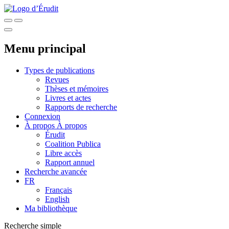
Menu principal
Types de publications
Revues
Thèses et mémoires
Livres et actes
Rapports de recherche
Connexion
À propos
À propos
Érudit
Coalition Publica
Libre accès
Rapport annuel
Recherche avancée
FR
Français
English
Ma bibliothèque
Recherche simple