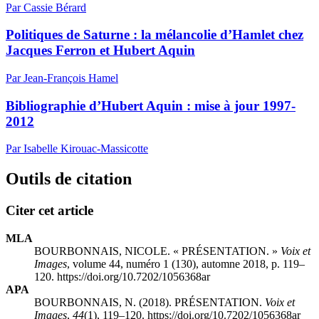
Par Cassie Bérard
Politiques de Saturne : la mélancolie d’Hamlet chez
Jacques Ferron et Hubert Aquin
Par Jean-François Hamel
Bibliographie d’Hubert Aquin : mise à jour 1997-
2012
Par Isabelle Kirouac-Massicotte
Outils de citation
Citer cet article
MLA
BOURBONNAIS, NICOLE. « PRÉSENTATION. »
Voix et
Images
, volume 44, numéro 1 (130), automne 2018, p. 119–
120. https://doi.org/10.7202/1056368ar
APA
BOURBONNAIS, N. (2018). PRÉSENTATION.
Voix et
Images
,
44
(1), 119–120. https://doi.org/10.7202/1056368ar