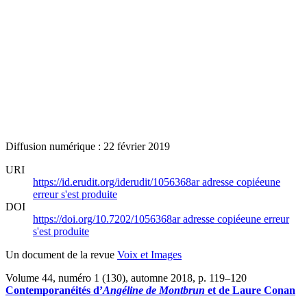
Diffusion numérique : 22 février 2019
URI
https://id.erudit.org/iderudit/1056368ar
adresse copiée
une
erreur s'est produite
DOI
https://doi.org/10.7202/1056368ar
adresse copiée
une erreur
s'est produite
Un document de la revue
Voix et Images
Volume 44, numéro 1 (130), automne 2018
, p. 119–120
Contemporanéités d’
Angéline de Montbrun
et de Laure Conan