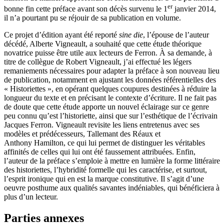
er
bonne fin cette préface avant son décès survenu le 1
janvier 2014,
il n’a pourtant pu se réjouir de sa publication en volume.
Ce projet d’édition ayant été reporté
sine die
, l’épouse de l’auteur
décédé, Alberte Vigneault, a souhaité que cette étude théorique
novatrice puisse être utile aux lecteurs de Ferron. À sa demande, à
titre de collègue de Robert Vigneault, j’ai effectué les légers
remaniements nécessaires pour adapter la préface à son nouveau lieu
de publication, notamment en ajustant les données référentielles des
« Historiettes », en opérant quelques coupures destinées à réduire la
longueur du texte et en précisant le contexte d’écriture. Il ne fait pas
de doute que cette étude apporte un nouvel éclairage sur ce genre
peu connu qu’est l’historiette, ainsi que sur l’esthétique de l’écrivain
Jacques Ferron. Vigneault revisite les liens entretenus avec ses
modèles et prédécesseurs, Tallemant des Réaux et
Anthony Hamilton, ce qui lui permet de distinguer les véritables
affinités de celles qui lui ont été faussement attribuées. Enfin,
l’auteur de la préface s’emploie à mettre en lumière la forme littéraire
des historiettes, l’hybridité formelle qui les caractérise, et surtout,
l’esprit ironique qui en est la marque constitutive. Il s’agit d’une
oeuvre posthume aux qualités savantes indéniables, qui bénéficiera à
plus d’un lecteur.
Parties annexes