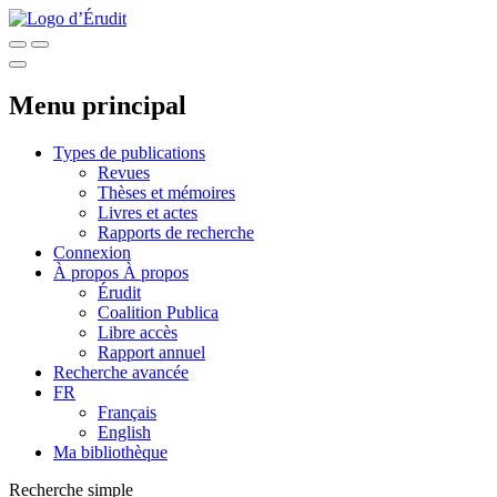
Menu principal
Types de publications
Revues
Thèses et mémoires
Livres et actes
Rapports de recherche
Connexion
À propos
À propos
Érudit
Coalition Publica
Libre accès
Rapport annuel
Recherche avancée
FR
Français
English
Ma bibliothèque
Recherche simple