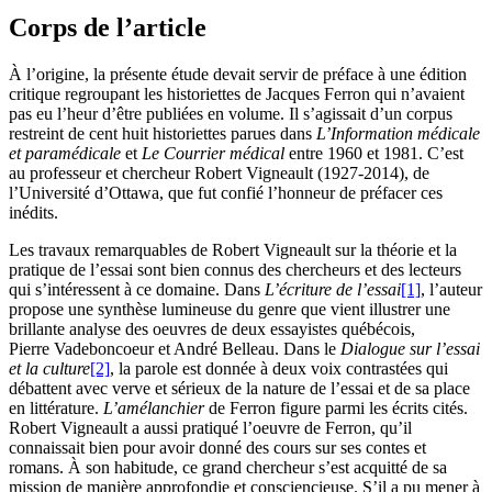
Corps de l’article
À l’origine, la présente étude devait servir de préface à une édition
critique regroupant les historiettes de Jacques Ferron qui n’avaient
pas eu l’heur d’être publiées en volume. Il s’agissait d’un corpus
restreint de cent huit historiettes parues dans
L’Information médicale
et paramédicale
et
Le Courrier médical
entre 1960 et 1981. C’est
au professeur et chercheur Robert Vigneault (1927-2014), de
l’Université d’Ottawa, que fut confié l’honneur de préfacer ces
inédits.
Les travaux remarquables de Robert Vigneault sur la théorie et la
pratique de l’essai sont bien connus des chercheurs et des lecteurs
qui s’intéressent à ce domaine. Dans
L’écriture
de l’essai
[1]
, l’auteur
propose une synthèse lumineuse du genre que vient illustrer une
brillante analyse des oeuvres de deux essayistes québécois,
Pierre Vadeboncoeur et André Belleau. Dans le
Dialogue sur l’essai
et la culture
[2]
, la parole est donnée à deux voix contrastées qui
débattent avec verve et sérieux de la nature de l’essai et de sa place
en littérature.
L’amélanchier
de Ferron figure parmi les écrits cités.
Robert Vigneault a aussi pratiqué l’oeuvre de Ferron, qu’il
connaissait bien pour avoir donné des cours sur ses contes et
romans. À son habitude, ce grand chercheur s’est acquitté de sa
mission de manière approfondie et consciencieuse. S’il a pu mener à