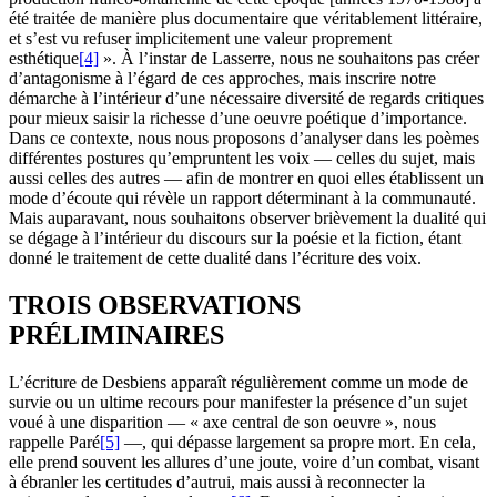
été traitée de manière plus documentaire que véritablement littéraire,
et s’est vu refuser implicitement une valeur proprement
esthétique
[4]
». À l’instar de Lasserre, nous ne souhaitons pas créer
d’antagonisme à l’égard de ces approches, mais inscrire notre
démarche à l’intérieur d’une nécessaire diversité de regards critiques
pour mieux saisir la richesse d’une oeuvre poétique d’importance.
Dans ce contexte, nous nous proposons d’analyser dans les poèmes
différentes postures qu’empruntent les voix — celles du sujet, mais
aussi celles des autres — afin de montrer en quoi elles établissent un
mode d’écoute qui révèle un rapport déterminant à la communauté.
Mais auparavant, nous souhaitons observer brièvement la dualité qui
se dégage à l’intérieur du discours sur la poésie et la fiction, étant
donné le traitement de cette dualité dans l’écriture des voix.
TROIS OBSERVATIONS
PRÉLIMINAIRES
L’écriture de Desbiens apparaît régulièrement comme un mode de
survie ou un ultime recours pour manifester la présence d’un sujet
voué à une disparition — « axe central de son oeuvre », nous
rappelle Paré
[5]
—, qui dépasse largement sa propre mort. En cela,
elle prend souvent les allures d’une joute, voire d’un combat, visant
à ébranler les certitudes d’autrui, mais aussi à reconnecter la