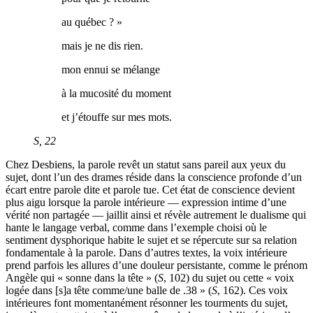
au québec ? »
mais je ne dis rien.
mon ennui se mélange
à la mucosité du moment
et j’étouffe sur mes mots.
S
, 22
Chez Desbiens, la parole revêt un statut sans pareil aux yeux du
sujet, dont l’un des drames réside dans la conscience profonde d’un
écart entre parole dite et parole tue. Cet état de conscience devient
plus aigu lorsque la parole intérieure — expression intime d’une
vérité non partagée — jaillit ainsi et révèle autrement le dualisme qui
hante le langage verbal, comme dans l’exemple choisi où le
sentiment dysphorique habite le sujet et se répercute sur sa relation
fondamentale à la parole. Dans d’autres textes, la voix intérieure
prend parfois les allures d’une douleur persistante, comme le prénom
Angèle qui « sonne dans la tête » (
S
, 102) du sujet ou cette « voix
logée dans [s]a tête comme/une balle de .38 » (
S
, 162). Ces voix
intérieures font momentanément résonner les tourments du sujet,