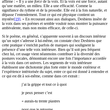
affirme : « Il y a une
force
de la voix. Et la voix est une force, autant
qu’une matière, un milieu. Elle a une efficacité. Comme la
signifiance du rythme et de la prosodie. Elle est à la fois naturelle, et
dépasse l’entendement. Tout ce qui est physique contient un
mystère
[19]
. » En recourant ainsi aux dialogues, Desbiens insère de
la voix dans ses poèmes et semble vouloir nous montrer la puissance
ambivalente, mais non moins efficace, de celle-ci.
Si le poème, en général, s’apparente souvent à un discours intérieur
qu’un sujet s’adresse à lui-même, on constate chez Desbiens que
cette pratique s’enrichit parfois de marques qui soulignent la
présence d’une telle voix intérieure. Bien qu’il soit peu fréquent
chez lui, cet usage vient néanmoins contribuer à la diversité des
postures vocales, démontrant encore une fois l’importance accordée
à la voix dans cet univers. Les segments de voix intérieure
établissent une dichotomie plus forte entre le monde extérieur et
l’expérience intériorisée du sujet, entre ce qui est donné à entendre et
ce qui est dit à soi-même, comme dans cet extrait :
j’ai la grippe et tout ce à quoi
je peux penser c’est
« aurais-tu trente piastres
pour que je retourne