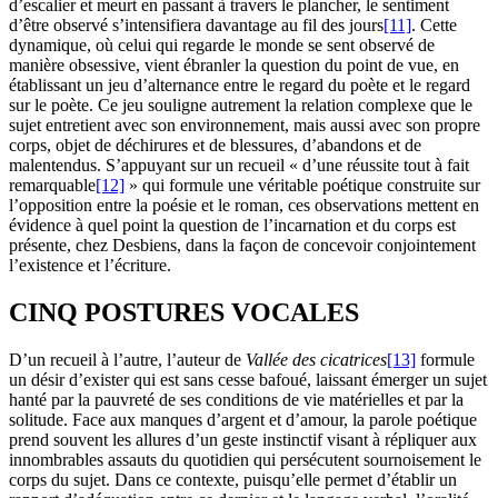
d’escalier et meurt en passant à travers le plancher, le sentiment
d’être observé s’intensifiera davantage au fil des jours
[11]
. Cette
dynamique, où celui qui regarde le monde se sent observé de
manière obsessive, vient ébranler la question du point de vue, en
établissant un jeu d’alternance entre le regard du poète et le regard
sur le poète. Ce jeu souligne autrement la relation complexe que le
sujet entretient avec son environnement, mais aussi avec son propre
corps, objet de déchirures et de blessures, d’abandons et de
malentendus. S’appuyant sur un recueil « d’une réussite tout à fait
remarquable
[12]
» qui formule une véritable poétique construite sur
l’opposition entre la poésie et le roman, ces observations mettent en
évidence à quel point la question de l’incarnation et du corps est
présente, chez Desbiens, dans la façon de concevoir conjointement
l’existence et l’écriture.
CINQ POSTURES VOCALES
D’un recueil à l’autre, l’auteur de
Vallée des cicatrices
[13]
formule
un désir d’exister qui est sans cesse bafoué, laissant émerger un sujet
hanté par la pauvreté de ses conditions de vie matérielles et par la
solitude. Face aux manques d’argent et d’amour, la parole poétique
prend souvent les allures d’un geste instinctif visant à répliquer aux
innombrables assauts du quotidien qui persécutent sournoisement le
corps du sujet. Dans ce contexte, puisqu’elle permet d’établir un