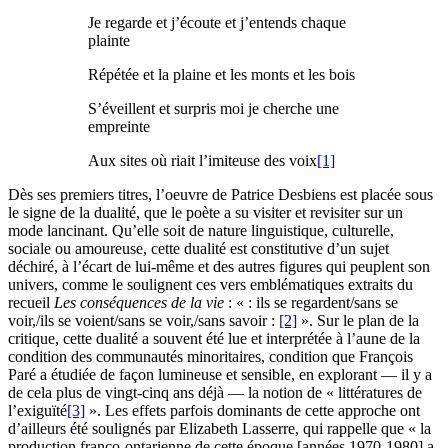
Je regarde et j’écoute et j’entends chaque
plainte
Répétée et la plaine et les monts et les bois
S’éveillent et surpris moi je cherche une
empreinte
Aux sites où riait l’imiteuse des voix
[1]
Dès ses premiers titres, l’oeuvre de Patrice Desbiens est placée sous
le signe de la dualité, que le poète a su visiter et revisiter sur un
mode lancinant. Qu’elle soit de nature linguistique, culturelle,
sociale ou amoureuse, cette dualité est constitutive d’un sujet
déchiré, à l’écart de lui-même et des autres figures qui peuplent son
univers, comme le soulignent ces vers emblématiques extraits du
recueil
Les conséquences de la vie
: « : ils se regardent/sans se
voir,/ils se voient/sans se voir,/sans savoir :
[2]
». Sur le plan de la
critique, cette dualité a souvent été lue et interprétée à l’aune de la
condition des communautés minoritaires, condition que François
Paré a étudiée de façon lumineuse et sensible, en explorant — il y a
de cela plus de vingt-cinq ans déjà — la notion de « littératures de
l’exiguïté
[3]
». Les effets parfois dominants de cette approche ont
d’ailleurs été soulignés par Elizabeth Lasserre, qui rappelle que « la
production franco-ontarienne de cette époque [années 1970-1980] a