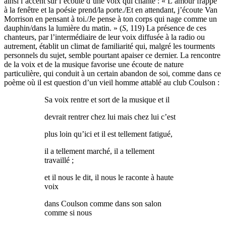
ainsi l’accent sur l’écoute d’une voix qui chante : « L’amour frappe
à la fenêtre et la poésie prend/la porte./Et en attendant, j’écoute Van
Morrison en pensant à toi./Je pense à ton corps qui nage comme un
dauphin/dans la lumière du matin. » (
S
, 119) La présence de ces
chanteurs, par l’intermédiaire de leur voix diffusée à la radio ou
autrement, établit un climat de familiarité qui, malgré les tourments
personnels du sujet, semble pourtant apaiser ce dernier. La rencontre
de la voix et de la musique favorise une écoute de nature
particulière, qui conduit à un certain abandon de soi, comme dans ce
poème où il est question d’un vieil homme attablé au club Coulson :
Sa voix rentre et sort de la musique et il
devrait rentrer chez lui mais chez lui c’est
plus loin qu’ici et il est tellement fatigué,
il a tellement marché, il a tellement
travaillé ;
et il nous le dit, il nous le raconte à haute
voix
dans Coulson comme dans son salon
comme si nous