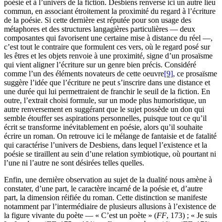
poésie et à l’univers de la fiction. Desbiens renverse ici un autre lieu
commun, en associant étroitement la proximité du regard à l’écriture
de la poésie. Si cette dernière est réputée pour son usage des
métaphores et des structures langagières particulières — deux
composantes qui favorisent une certaine mise à distance du réel —,
c’est tout le contraire que formulent ces vers, où le regard posé sur
les êtres et les objets renvoie à une proximité, signe d’un prosaïsme
qui vient aligner l’écriture sur un genre bien précis. Considéré
comme l’un des éléments novateurs de cette oeuvre
[9]
, ce prosaïsme
suggère l’idée que l’écriture ne peut s’inscrire dans une distance et
une durée qui lui permettraient de franchir le seuil de la fiction. En
outre, l’extrait choisi formule, sur un mode plus humoristique, un
autre renversement en suggérant que le sujet possède un don qui
semble étouffer ses aspirations personnelles, puisque tout ce qu’il
écrit se transforme inévitablement en poésie, alors qu’il souhaite
écrire un roman. On retrouve ici le mélange de fantaisie et de fatalité
qui caractérise l’univers de Desbiens, dans lequel l’existence et la
poésie se tiraillent au sein d’une relation symbiotique, où pourtant ni
l’une ni l’autre ne sont désirées telles quelles.
Enfin, une dernière observation au sujet de la dualité nous amène à
constater, d’une part, le caractère incarné de la poésie et, d’autre
part, la dimension réifiée du roman. Cette distinction se manifeste
notamment par l’intermédiaire de plusieurs allusions à l’existence de
la figure vivante du poète — « C’est un poète » (
FF
, 173) ; « Je suis