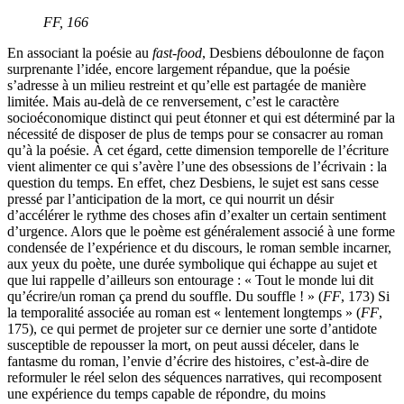
FF
, 166
En associant la poésie au
fast-food
, Desbiens déboulonne de façon
surprenante l’idée, encore largement répandue, que la poésie
s’adresse à un milieu restreint et qu’elle est partagée de manière
limitée. Mais au-delà de ce renversement, c’est le caractère
socioéconomique distinct qui peut étonner et qui est déterminé par la
nécessité de disposer de plus de temps pour se consacrer au roman
qu’à la poésie. À cet égard, cette dimension temporelle de l’écriture
vient alimenter ce qui s’avère l’une des obsessions de l’écrivain : la
question du temps. En effet, chez Desbiens, le sujet est sans cesse
pressé par l’anticipation de la mort, ce qui nourrit un désir
d’accélérer le rythme des choses afin d’exalter un certain sentiment
d’urgence. Alors que le poème est généralement associé à une forme
condensée de l’expérience et du discours, le roman semble incarner,
aux yeux du poète, une durée symbolique qui échappe au sujet et
que lui rappelle d’ailleurs son entourage : « Tout le monde lui dit
qu’écrire/un roman ça prend du souffle. Du souffle ! » (
FF
, 173) Si
la temporalité associée au roman est « lentement longtemps » (
FF
,
175), ce qui permet de projeter sur ce dernier une sorte d’antidote
susceptible de repousser la mort, on peut aussi déceler, dans le
fantasme du roman, l’envie d’écrire des histoires, c’est-à-dire de
reformuler le réel selon des séquences narratives, qui recomposent
une expérience du temps capable de répondre, du moins