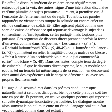
En effet, le discours intérieur de ce dernier est régulièrement
entrecoupé par la voix des autres, signe d’une interaction discursive
et d’une pluralité de sujets pensants qui iraient, à première vue, à
l’encontre de l’enfermement ou du repli. Toutefois, ces paroles
rapportées ne viennent pas rompre la solitude ou encore créer un
élan de confiance, de solidarité. Elles agissent plutôt comme une
sorte de caisse de résonance qui repousse davantage le sujet dans
son sentiment d’inadéquation, certes partagé, mais toujours plus
puissant. Ces segments de discours direct prennent parfois la forme
d’un aveu, comme dans les poèmes « Les cancers » (
S
, 34),
« Récital/Harbourfront/1976 » (
S
, 48-49) ou « Journée ambulance »
(
S
, 73), qui mettent en relief la fragilité du corps malade ou blessé :
« “c’est à cause d’un accident/de voiture que j’ai commencé/à
écrire”, il déclare » (
S
, 48). Dans ces textes, compte tenu du degré
de vulnérabilité que le discours direct exprime, le sujet module son
écoute, tel un témoin lui-même surpris de sa réaction, en découvrant
chez autrui des expériences où le corps se démène aussi avec ses
propres fléchissements.
L’usage du discours direct dans les poèmes conduit presque
naturellement à celui des dialogues, bien que cette pratique soit très
rare en poésie. Et pourtant, on trouve quelques poèmes qui reposent
sur cette dynamique énonciative particulière. Le dialogue montre
alors souvent le point limite entre un état du langage oral et un état
vécu du sujet, comme dans cet extrait :