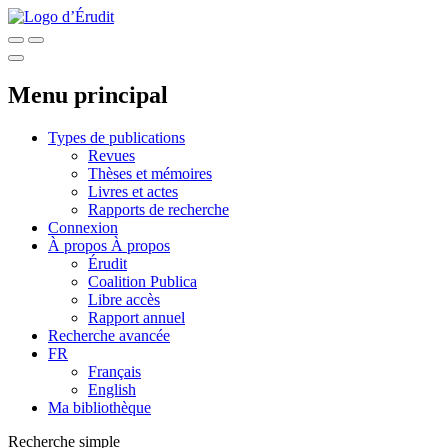
Menu principal
Types de publications
Revues
Thèses et mémoires
Livres et actes
Rapports de recherche
Connexion
À propos
À propos
Érudit
Coalition Publica
Libre accès
Rapport annuel
Recherche avancée
FR
Français
English
Ma bibliothèque
Recherche simple