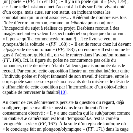
[un] poète » (
FF
, 175 et 181) ; « Il y a un poète qui lit » (
FF
, 179) ;
etc. Une telle insistance met l’accent à la fois sur l’être vivant doté
d’un corps, mais aussi sur son statut, en incluant toutes les
connotations qui lui sont associées… Réitérant de nombreuses fois
l’idée d’écrire un roman, comme un
leitmotiv
pour conjurer
l’incapacité du sujet à réaliser ce projet, Desbiens recourt à des
images mettant en valeur l’aspect matériel ou physique du roman :
« Il pense qu’il a commencé/le roman./[…] ce livre se veut un
synopsis/de la solitude » (
FF
, 168) ; « Il est de retour chez lui devant
la/page vide de son roman » (
FF
, 183) ; ou encore « Il est comme le
gars à l’aéroport qui/lui dit, on va le rentrer dans l’avion/ton roman »
(
FF
, 190). Ici, la figure du poète ne concurrence pas celle du
romancier, cette dernière n’étant d’ailleurs jamais nommée dans le
recueil. Par contre, cette opposition illustre un combat intérieur entre
l’individu-poète et l’objet fantasmé de son travail d’écriture, entre le
corps-poète sans cesse exposé aux assauts de la misère et le désir de
s’affranchir de cette condition par l’intermédiaire d’un objet-fiction
capable de renverser la fatalité
[10]
.
Au coeur de ces déchirements persiste la question du regard, déjà
soulignée, qui se manifeste aussi dans le sentiment d’être
constamment observé : « Il y a une caméra qui le suit/partout comme
un diable./Le caméraman est tout l’temps/soûl./C’est la caméra
ivrogne/de la vie » (
FF
, 167). À la suite d’un épisode loufoque où
« le concierge fait un plongeon/olympique » (
FF
, 171) dans la cage