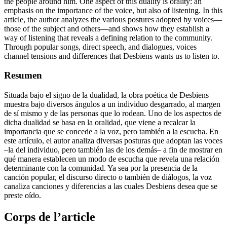
the people around him. One aspect of this duality is orality: an
emphasis on the importance of the voice, but also of listening. In this
article, the author analyzes the various postures adopted by voices—
those of the subject and others—and shows how they establish a
way of listening that reveals a defining relation to the community.
Through popular songs, direct speech, and dialogues, voices
channel tensions and differences that Desbiens wants us to listen to.
Resumen
Situada bajo el signo de la dualidad, la obra poética de Desbiens
muestra bajo diversos ángulos a un individuo desgarrado, al margen
de sí mismo y de las personas que lo rodean. Uno de los aspectos de
dicha dualidad se basa en la oralidad, que viene a recalcar la
importancia que se concede a la voz, pero también a la escucha. En
este artículo, el autor analiza diversas posturas que adoptan las voces
–la del individuo, pero también las de los demás– a fin de mostrar en
qué manera establecen un modo de escucha que revela una relación
determinante con la comunidad. Ya sea por la presencia de la
canción popular, el discurso directo o también de diálogos, la voz
canaliza canciones y diferencias a las cuales Desbiens desea que se
preste oído.
Corps de l’article