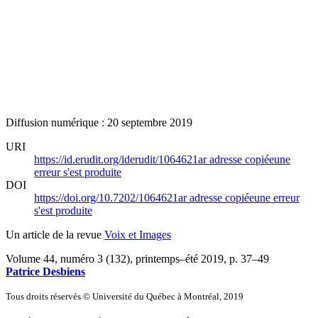
Diffusion numérique : 20 septembre 2019
URI
https://id.erudit.org/iderudit/1064621ar
adresse copiée
une
erreur s'est produite
DOI
https://doi.org/10.7202/1064621ar
adresse copiée
une erreur
s'est produite
Un article de la revue
Voix et Images
Volume 44, numéro 3 (132), printemps–été 2019
, p. 37–49
Patrice Desbiens
Tous droits réservés © Université du Québec à Montréal, 2019