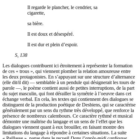
Il regarde le plancher, le cendrier, sa
cigarette,
sa bière.
Il est doux et désespéré.
Il est dur et plein d’espoir.
S
, 138
Les dialogues contribuent ici étroitement à représenter la formation
de ces « trous », qui viennent plomber la relation amoureuse entre
les deux protagonistes. En s’appuyant sur une structure d’alternance
(elle dit/il dit) — semblable à un pendule qui désignerait les tours de
parole —, le poème contient aussi de petites interruptions, de la part
du sujet masculin, qui font dérailler la symétrie à l’oeuvre dans cet
échange verbal. En cela, les textes qui contiennent des dialogues se
distinguent de la production poétique de Desbiens, qui se caractérise
généralement par un sens du rythme très développé, que renforce la
présence de nombreux calembours. Ce caractère rythmé et musical
démontre une maîtrise du langage et un sens de l’effet que les
dialogues viennent quant à eux brouiller, en faisant montre des
limitations du langage à répondre à certaines situations. La suite
« Paillasse », parue dans le recueil
Dans l’après-midi cardiaque
,