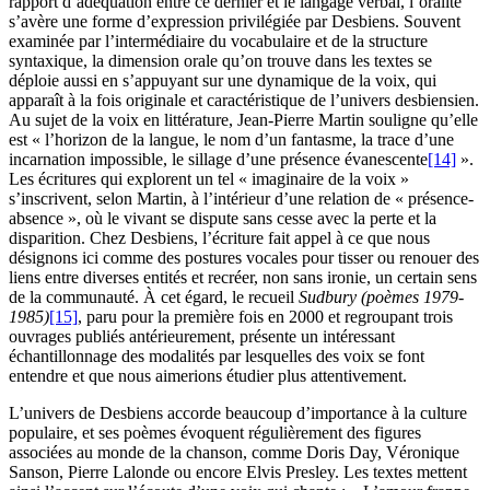
rapport d’adéquation entre ce dernier et le langage verbal, l’oralité
s’avère une forme d’expression privilégiée par Desbiens. Souvent
examinée par l’intermédiaire du vocabulaire et de la structure
syntaxique, la dimension orale qu’on trouve dans les textes se
déploie aussi en s’appuyant sur une dynamique de la voix, qui
apparaît à la fois originale et caractéristique de l’univers desbiensien.
Au sujet de la voix en littérature, Jean-Pierre Martin souligne qu’elle
est « l’horizon de la langue, le nom d’un fantasme, la trace d’une
incarnation impossible, le sillage d’une présence évanescente
[14]
».
Les écritures qui explorent un tel « imaginaire de la voix »
s’inscrivent, selon Martin, à l’intérieur d’une relation de « présence-
absence », où le vivant se dispute sans cesse avec la perte et la
disparition. Chez Desbiens, l’écriture fait appel à ce que nous
désignons ici comme des postures vocales pour tisser ou renouer des
liens entre diverses entités et recréer, non sans ironie, un certain sens
de la communauté. À cet égard, le recueil
Sudbury
(poèmes
1979-
1985)
[15]
, paru pour la première fois en 2000 et regroupant trois
ouvrages publiés antérieurement, présente un intéressant
échantillonnage des modalités par lesquelles des voix se font
entendre et que nous aimerions étudier plus attentivement.
L’univers de Desbiens accorde beaucoup d’importance à la culture
populaire, et ses poèmes évoquent régulièrement des figures
associées au monde de la chanson, comme Doris Day, Véronique
Sanson, Pierre Lalonde ou encore Elvis Presley. Les textes mettent