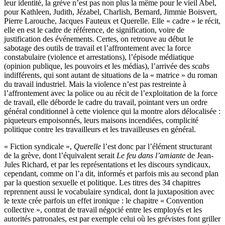
leur identité, la grève n’est pas non plus la même pour le vieil Abel,
pour Kathleen, Judith, Jézabel, Charlish, Bernard, Jimmie Boisvert,
Pierre Larouche, Jacques Fauteux et Querelle. Elle « cadre » le récit,
elle en est le cadre de référence, de signification, voire de
justification des événements. Certes, on retrouve au début le
sabotage des outils de travail et l’affrontement avec la force
constabulaire (violence et arrestations), l’épisode médiatique
(opinion publique, les pouvoirs et les médias), l’arrivée des
scabs
indifférents, qui sont autant de situations de la « matrice » du roman
du travail industriel. Mais la violence n’est pas restreinte à
l’affrontement avec la police ou au récit de l’exploitation de la force
de travail, elle déborde le cadre du travail, pointant vers un ordre
général conditionnel à cette violence qui la montre alors délocalisée :
piqueteurs empoisonnés, leurs maisons incendiées, complicité
politique contre les travailleurs et les travailleuses en général.
« Fiction syndicale »,
Querelle
l’est donc par l’élément structurant
de la grève, dont l’équivalent serait
Le feu dans l’amiante
de Jean-
Jules Richard, et par les représentations et les discours syndicaux,
cependant, comme on l’a dit, informés et parfois mis au second plan
par la question sexuelle et politique. Les titres des 34 chapitres
reprennent aussi le vocabulaire syndical, dont la juxtaposition avec
le texte crée parfois un effet ironique : le chapitre « Convention
collective », contrat de travail négocié entre les employés et les
autorités patronales, est par exemple celui où les grévistes font griller