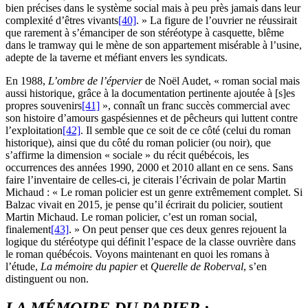
bien précises dans le système social mais à peu près jamais dans leur
complexité d’êtres vivants
[40]
. » La figure de l’ouvrier ne réussirait
que rarement à s’émanciper de son stéréotype à casquette, blême
dans le tramway qui le mène de son appartement misérable à l’usine,
adepte de la taverne et méfiant envers les syndicats.
En 1988,
L’ombre de l’épervier
de Noël Audet, « roman social mais
aussi historique, grâce à la documentation pertinente ajoutée à [s]es
propres souvenirs
[41]
», connaît un franc succès commercial avec
son histoire d’amours gaspésiennes et de pêcheurs qui luttent contre
l’exploitation
[42]
. Il semble que ce soit de ce côté (celui du roman
historique), ainsi que du côté du roman policier (ou noir), que
s’affirme la dimension « sociale » du récit québécois, les
occurrences des années 1990, 2000 et 2010 allant en ce sens. Sans
faire l’inventaire de celles-ci, je citerais l’écrivain de polar Martin
Michaud : « Le roman policier est un genre extrêmement complet. Si
Balzac vivait en 2015, je pense qu’il écrirait du policier, soutient
Martin Michaud. Le roman policier, c’est un roman social,
finalement
[43]
. » On peut penser que ces deux genres rejouent la
logique du stéréotype qui définit l’espace de la classe ouvrière dans
le roman québécois. Voyons maintenant en quoi les romans à
l’étude,
La mémoire du papier
et
Querelle de Roberval
, s’en
distinguent ou non.
LA MÉMOIRE DU PAPIER
: