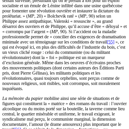
sentait surveillé, présumant qu’on le prenait à tort pour un espion
socialiste et un émule de Lénine infiltré dans une usine québécoise
pour fomenter une révolution ouvrière et instaurer la dictature du
prolétariat. » (
MP
, 20) « Bolchevik raté » (
MP
, 90) selon un
Philippe assez antipathique, Valenski « ressuscite », au grand
désarroi des ouvriers et de Philippe, qu’il accuse d’être « déloyal » et
« corrompu par l’argent » (
MP
, 90). Si l’accident ou la maladie
professionnelle permet de « concilier des exigences de dramatisation
minimale avec un témoignage sur les conditions de travail
[55]
», ce
qui est évoqué ici, en plus des difficultés de l’industrie du bois, c’est
un vieux cliché rouge : celui du communiste (ou du militant
révolutionnaire) dont la « foi » politique est un marqueur
d’exclusion générale. Même dans les oeuvres d’écrivains proches
des mouvements politiques (dont certains auteurs des Éditions Parti
pris, dont Pierre Gélinas), les militants politiques et les
révolutionnaires, quasi toujours orphelins, sont perçus comme de
nouveaux religieux, soit risibles, soit corrompus, soit moralement
inquiétants.
La mémoire du papier
mobilise ainsi une série de situations et de
figures qui constituent la « matrice » des romans du travail : l’ouvrier
alcoolique ou du moins porté sur la bouteille, la taverne comme lieu
central, le quartier misérable et uniforme, le travail exigeant, le
syndicalisme mal perçu, le communiste marginal, la dimension
documentaire, l’amour (le drame amoureux) plus important que le