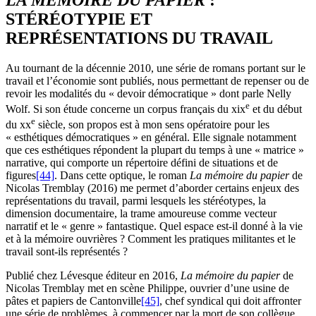
STÉRÉOTYPIE ET
REPRÉSENTATIONS DU TRAVAIL
Au tournant de la décennie 2010, une série de romans portant sur le
travail et l’économie sont publiés, nous permettant de repenser ou de
revoir les modalités du « devoir démocratique » dont parle Nelly
e
Wolf. Si son étude concerne un corpus français du
xix
et du début
e
du
xx
siècle, son propos est à mon sens opératoire pour les
« esthétiques démocratiques » en général. Elle signale notamment
que ces esthétiques répondent la plupart du temps à une « matrice »
narrative, qui comporte un répertoire défini de situations et de
figures
[44]
. Dans cette optique, le roman
La mémoire du papier
de
Nicolas Tremblay (2016) me permet d’aborder certains enjeux des
représentations du travail, parmi lesquels les stéréotypes, la
dimension documentaire, la trame amoureuse comme vecteur
narratif et le « genre » fantastique. Quel espace est-il donné à la vie
et à la mémoire ouvrières ? Comment les pratiques militantes et le
travail sont-ils représentés ?
Publié chez Lévesque éditeur en 2016,
La mémoire du papier
de
Nicolas Tremblay met en scène Philippe, ouvrier d’une usine de
pâtes et papiers de Cantonville
[45]
, chef syndical qui doit affronter
une série de problèmes, à commencer par la mort de son collègue