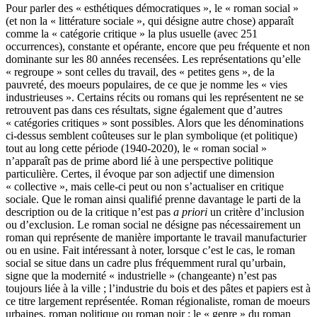
Pour parler des « esthétiques démocratiques », le « roman social »
(et non la « littérature sociale », qui désigne autre chose) apparaît
comme la « catégorie critique » la plus usuelle (avec 251
occurrences), constante et opérante, encore que peu fréquente et non
dominante sur les 80 années recensées. Les représentations qu’elle
« regroupe » sont celles du travail, des « petites gens », de la
pauvreté, des moeurs populaires, de ce que je nomme les « vies
industrieuses ». Certains récits ou romans qui les représentent ne se
retrouvent pas dans ces résultats, signe également que d’autres
« catégories critiques » sont possibles. Alors que les dénominations
ci-dessus semblent coûteuses sur le plan symbolique (et politique)
tout au long cette période (1940-2020), le « roman social »
n’apparaît pas de prime abord lié à une perspective politique
particulière. Certes, il évoque par son adjectif une dimension
« collective », mais celle-ci peut ou non s’actualiser en critique
sociale. Que le roman ainsi qualifié prenne davantage le parti de la
description ou de la critique n’est pas
a priori
un critère d’inclusion
ou d’exclusion. Le roman social ne désigne pas nécessairement un
roman qui représente de manière importante le travail manufacturier
ou en usine. Fait intéressant à noter, lorsque c’est le cas, le roman
social se situe dans un cadre plus fréquemment rural qu’urbain,
signe que la modernité « industrielle » (changeante) n’est pas
toujours liée à la ville ; l’industrie du bois et des pâtes et papiers est à
ce titre largement représentée. Roman régionaliste, roman de moeurs
urbaines, roman politique ou roman noir : le « genre » du roman