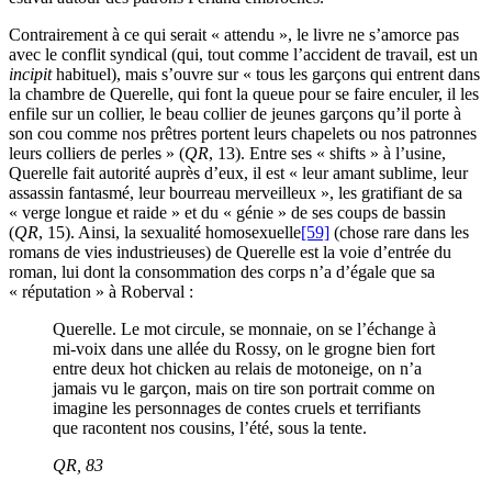
Contrairement à ce qui serait « attendu », le livre ne s’amorce pas
avec le conflit syndical (qui, tout comme l’accident de travail, est un
incipit
habituel), mais s’ouvre sur « tous les garçons qui entrent dans
la chambre de Querelle, qui font la queue pour se faire enculer, il les
enfile sur un collier, le beau collier de jeunes garçons qu’il porte à
son cou comme nos prêtres portent leurs chapelets ou nos patronnes
leurs colliers de perles » (
QR
, 13). Entre ses « shifts » à l’usine,
Querelle fait autorité auprès d’eux, il est « leur amant sublime, leur
assassin fantasmé, leur bourreau merveilleux », les gratifiant de sa
« verge longue et raide » et du « génie » de ses coups de bassin
(
QR
, 15). Ainsi, la sexualité homosexuelle
[59]
(chose rare dans les
romans de vies industrieuses) de Querelle est la voie d’entrée du
roman, lui dont la consommation des corps n’a d’égale que sa
« réputation » à Roberval :
Querelle. Le mot circule, se monnaie, on se l’échange à
mi-voix dans une allée du Rossy, on le grogne bien fort
entre deux hot chicken au relais de motoneige, on n’a
jamais vu le garçon, mais on tire son portrait comme on
imagine les personnages de contes cruels et terrifiants
que racontent nos cousins, l’été, sous la tente.
QR
, 83