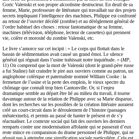
Goric Valenski et son propre alcoolisme destructeur. En deuil de sa
femme, Marie, professeure de littérature qui travaillait sur des projets
secrets impliquant l’intelligence des machines, Philippe est confronté
au retour de l’ouvrier décédé (zombie) et au dérèglement général de
l’ordre habituel des choses : retour fantomatique de sa femme,
machines (télévision, téléphone, lecteur de cassettes) qui prennent
vie, colère et morosité du zombie Valenski, etc.
Le livre s’amorce sur cet incipit : « Le corps qui flottait dans le
bassin de sédimentation avait causé un grand émoi. Le silence
général qui régnait dans l’usine trahissait notre inquiétude. » (
MP
,
11) On comprend que la mort de Valenski (dont le grand-père russe
a fui Staline) fait craindre le pire aux ouvriers comme au patron, un
anglophone colérique et paternaliste nommé William Cooke : la
fermeture de l’usine et la perte des emplois, le vieux spectre du
chômage que connaît trop bien Cantonville. Or, si l’enjeu
dramatique semble au départ être lié au milieu du travail, il tourne
davantage autour de la relation de Philippe avec sa Marie disparue,
dont les recherches sur les possibles de la création littéraire auraient
créé un court-circuit dans le déroulement de l’histoire (passages
métatextuels), et permis au passé de hanter le présent et de s’y
réactualiser. Le contexte social qui fait des ouvriers les derniers
remparts contre une modernisation affolante qui se passerait d’eux
reste mince en comparaison du drame personnel de Philippe, qui ne
réussit pas à atteindre une signification sociale particulière. Cela est