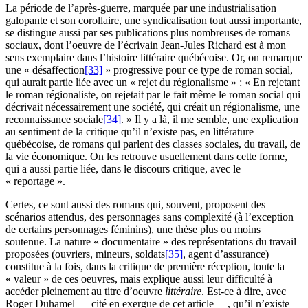
La période de l’après-guerre, marquée par une industrialisation
galopante et son corollaire, une syndicalisation tout aussi importante,
se distingue aussi par ses publications plus nombreuses de romans
sociaux, dont l’oeuvre de l’écrivain Jean-Jules Richard est à mon
sens exemplaire dans l’histoire littéraire québécoise. Or, on remarque
une « désaffection
[33]
» progressive pour ce type de roman social,
qui aurait partie liée avec un « rejet du régionalisme » : « En rejetant
le roman régionaliste, on rejetait par le fait même le roman social qui
décrivait nécessairement une société, qui créait un régionalisme, une
reconnaissance sociale
[34]
. » Il y a là, il me semble, une explication
au sentiment de la critique qu’il n’existe pas, en littérature
québécoise, de romans qui parlent des classes sociales, du travail, de
la vie économique. On les retrouve usuellement dans cette forme,
qui a aussi partie liée, dans le discours critique, avec le
« reportage ».
Certes, ce sont aussi des romans qui, souvent, proposent des
scénarios attendus, des personnages sans complexité (à l’exception
de certains personnages féminins), une thèse plus ou moins
soutenue. La nature « documentaire » des représentations du travail
proposées (ouvriers, mineurs, soldats
[35]
, agent d’assurance)
constitue à la fois, dans la critique de première réception, toute la
« valeur » de ces oeuvres, mais explique aussi leur difficulté à
accéder pleinement au titre d’oeuvre
littéraire
. Est-ce à dire, avec
Roger Duhamel — cité en exergue de cet article —, qu’il n’existe