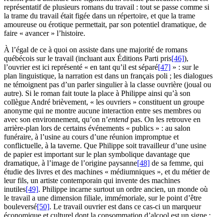
représentatif de plusieurs romans du travail : tout se passe comme si
la trame du travail était figée dans un répertoire, et que la trame
amoureuse ou érotique permettait, par son potentiel dramatique, de
faire « avancer » l’histoire.
À l’égal de ce à quoi on assiste dans une majorité de romans
québécois sur le travail (incluant aux Éditions Parti pris
[46]
),
l’ouvrier est ici représenté « en tant qu’il est séparé
[47]
» : sur le
plan linguistique, la narration est dans un français poli ; les dialogues
ne témoignent pas d’un parler singulier à la classe ouvrière (joual ou
autre). Si le roman fait toute la place à Philippe ainsi qu’à son
collègue André brièvement, « les ouvriers » constituent un groupe
anonyme qui ne montre aucune interaction entre ses membres ou
avec son environnement, qu’on n’
entend
pas. On les retrouve en
arrière-plan lors de certains événements « publics » : au salon
funéraire, à l’usine au cours d’une réunion impromptue et
conflictuelle, à la taverne. Que Philippe soit travailleur d’une usine
de papier est important sur le plan symbolique davantage que
dramatique, à l’image de l’origine paysanne
[48]
de sa femme, qui
étudie des livres et des machines « médiumniques », et du métier de
leur fils, un artiste contemporain qui invente des machines
inutiles
[49]
. Philippe incarne surtout un ordre ancien, un monde où
le travail a une dimension filiale, immémoriale, sur le point d’être
bouleversé
[50]
. Le travail ouvrier est dans ce cas-ci un marqueur
économique et culturel dont la consommation d’alcool est un signe :