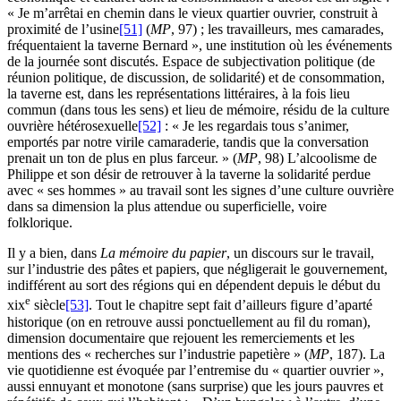
« Je m’arrêtai en chemin dans le vieux quartier ouvrier, construit à
proximité de l’usine
[51]
(
MP
, 97) ; les travailleurs, mes camarades,
fréquentaient la taverne Bernard », une institution où les événements
de la journée sont discutés. Espace de subjectivation politique (de
réunion politique, de discussion, de solidarité) et de consommation,
la taverne est, dans les représentations littéraires, à la fois lieu
commun (dans tous les sens) et lieu de mémoire, résidu de la culture
ouvrière hétérosexuelle
[52]
: « Je les regardais tous s’animer,
emportés par notre virile camaraderie, tandis que la conversation
prenait un ton de plus en plus farceur. » (
MP
, 98) L’alcoolisme de
Philippe et son désir de retrouver à la taverne la solidarité perdue
avec « ses hommes » au travail sont les signes d’une culture ouvrière
dans sa dimension la plus attendue ou superficielle, voire
folklorique.
Il y a bien, dans
La mémoire du papier
, un discours sur le travail,
sur l’industrie des pâtes et papiers, que négligerait le gouvernement,
indifférent au sort des régions qui en dépendent depuis le début du
e
xix
siècle
[53]
. Tout le chapitre sept fait d’ailleurs figure d’aparté
historique (on en retrouve aussi ponctuellement au fil du roman),
dimension documentaire que rejouent les remerciements et les
mentions des « recherches sur l’industrie papetière » (
MP
, 187). La
vie quotidienne est évoquée par l’entremise du « quartier ouvrier »,
aussi ennuyant et monotone (sans surprise) que les jours pauvres et