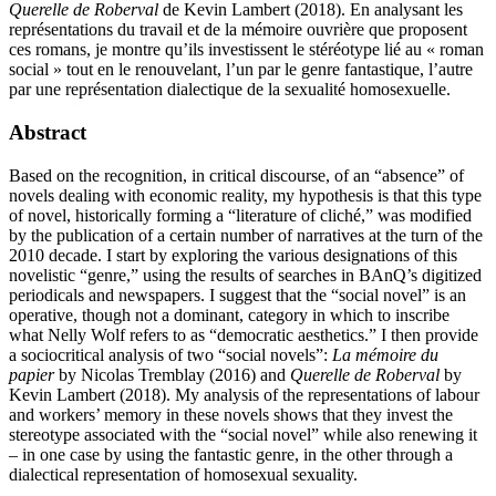
Querelle de Roberval
de Kevin Lambert (2018). En analysant les
représentations du travail et de la mémoire ouvrière que proposent
ces romans, je montre qu’ils investissent le stéréotype lié au « roman
social » tout en le renouvelant, l’un par le genre fantastique, l’autre
par une représentation dialectique de la sexualité homosexuelle.
Abstract
Based on the recognition, in critical discourse, of an “absence” of
novels dealing with economic reality, my hypothesis is that this type
of novel, historically forming a “literature of cliché,” was modified
by the publication of a certain number of narratives at the turn of the
2010 decade. I start by exploring the various designations of this
novelistic “genre,” using the results of searches in BAnQ’s digitized
periodicals and newspapers. I suggest that the “social novel” is an
operative, though not a dominant, category in which to inscribe
what Nelly Wolf refers to as “democratic aesthetics.” I then provide
a sociocritical analysis of two “social novels”:
La
mémoire du
papier
by Nicolas Tremblay (2016) and
Querelle de Roberval
by
Kevin Lambert (2018). My analysis of the representations of labour
and workers’ memory in these novels shows that they invest the
stereotype associated with the “social novel” while also renewing it
– in one case by using the fantastic genre, in the other through a
dialectical representation of homosexual sexuality.