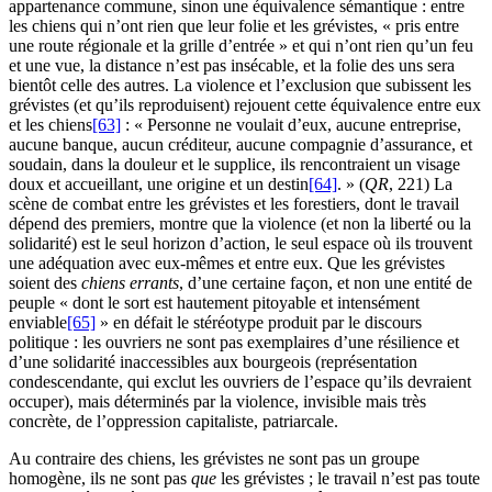
appartenance commune, sinon une équivalence sémantique : entre
les chiens qui n’ont rien que leur folie et les grévistes, « pris entre
une route régionale et la grille d’entrée » et qui n’ont rien qu’un feu
et une vue, la distance n’est pas insécable, et la folie des uns sera
bientôt celle des autres. La violence et l’exclusion que subissent les
grévistes (et qu’ils reproduisent) rejouent cette équivalence entre eux
et les chiens
[63]
: « Personne ne voulait d’eux, aucune entreprise,
aucune banque, aucun créditeur, aucune compagnie d’assurance, et
soudain, dans la douleur et le supplice, ils rencontraient un visage
doux et accueillant, une origine et un destin
[64]
. » (
QR
, 221) La
scène de combat entre les grévistes et les forestiers, dont le travail
dépend des premiers, montre que la violence (et non la liberté ou la
solidarité) est le seul horizon d’action, le seul espace où ils trouvent
une adéquation avec eux-mêmes et entre eux. Que les grévistes
soient des
chiens errants
, d’une certaine façon, et non une entité de
peuple « dont le sort est hautement pitoyable et intensément
enviable
[65]
» en défait le stéréotype produit par le discours
politique : les ouvriers ne sont pas exemplaires d’une résilience et
d’une solidarité inaccessibles aux bourgeois (représentation
condescendante, qui exclut les ouvriers de l’espace qu’ils devraient
occuper), mais déterminés par la violence, invisible mais très
concrète, de l’oppression capitaliste, patriarcale.
Au contraire des chiens, les grévistes ne sont pas un groupe
homogène, ils ne sont pas
que
les grévistes ; le travail n’est pas toute