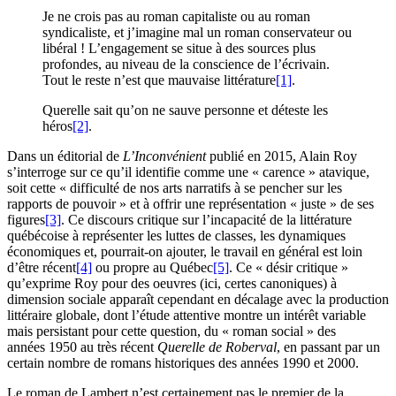
Je ne crois pas au roman capitaliste ou au roman
syndicaliste, et j’imagine mal un roman conservateur ou
libéral ! L’engagement se situe à des sources plus
profondes, au niveau de la conscience de l’écrivain.
Tout le reste n’est que mauvaise littérature
[1]
.
Querelle sait qu’on ne sauve personne et déteste les
héros
[2]
.
Dans un éditorial de
L’Inconvénient
publié en 2015, Alain Roy
s’interroge sur ce qu’il identifie comme une « carence » atavique,
soit cette « difficulté de nos arts narratifs à se pencher sur les
rapports de pouvoir » et à offrir une représentation « juste » de ses
figures
[3]
. Ce discours critique sur l’incapacité de la littérature
québécoise à représenter les luttes de classes, les dynamiques
économiques et, pourrait-on ajouter, le travail en général est loin
d’être récent
[4]
ou propre au Québec
[5]
. Ce « désir critique »
qu’exprime Roy pour des oeuvres (ici, certes canoniques) à
dimension sociale apparaît cependant en décalage avec la production
littéraire globale, dont l’étude attentive montre un intérêt variable
mais persistant pour cette question, du « roman social » des
années 1950 au très récent
Querelle de Roberval
, en passant par un
certain nombre de romans historiques des années 1990 et 2000.
Le roman de Lambert n’est certainement pas le premier de la