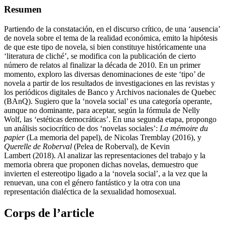
Resumen
Partiendo de la constatación, en el discurso crítico, de una ‘ausencia’
de novela sobre el tema de la realidad económica, emito la hipótesis
de que este tipo de novela, si bien constituye históricamente una
‘literatura de cliché’, se modifica con la publicación de cierto
número de relatos al finalizar la década de 2010. En un primer
momento, exploro las diversas denominaciones de este ‘tipo’ de
novela a partir de los resultados de investigaciones en las revistas y
los periódicos digitales de Banco y Archivos nacionales de Quebec
(BAnQ). Sugiero que la ‘novela social’ es una categoría operante,
aunque no dominante, para aceptar, según la fórmula de Nelly
Wolf, las ‘estéticas democráticas’. En una segunda etapa, propongo
un análisis sociocrítico de dos ‘novelas sociales’:
La mémoire du
papier
(La memoria del papel), de Nicolas Tremblay (2016), y
Querelle de Roberval
(Pelea de Roberval), de Kevin
Lambert (2018). Al analizar las representaciones del trabajo y la
memoria obrera que proponen dichas novelas, demuestro que
invierten el estereotipo ligado a la ‘novela social’, a la vez que la
renuevan, una con el género fantástico y la otra con una
representación dialéctica de la sexualidad homosexual.
Corps de l’article