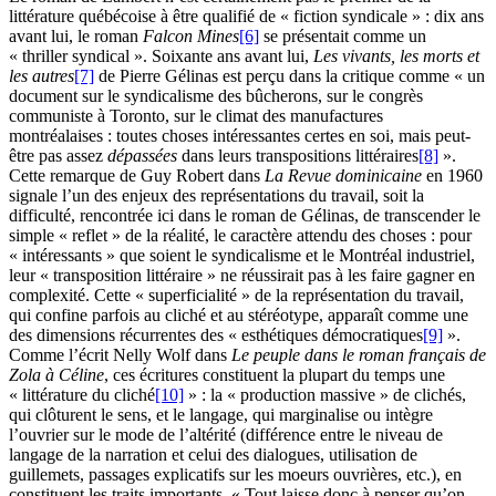
littérature québécoise à être qualifié de « fiction syndicale » : dix ans
avant lui, le roman
Falcon Mines
[6]
se présentait comme un
« thriller syndical ». Soixante ans avant lui,
Les vivants, les morts et
les autres
[7]
de Pierre Gélinas est perçu dans la critique comme « un
document sur le syndicalisme des bûcherons, sur le congrès
communiste à Toronto, sur le climat des manufactures
montréalaises : toutes choses intéressantes certes en soi, mais peut-
être pas assez
dépassées
dans leurs transpositions littéraires
[8]
».
Cette remarque de Guy Robert dans
La Revue dominicaine
en 1960
signale l’un des enjeux des représentations du travail, soit la
difficulté, rencontrée ici dans le roman de Gélinas, de transcender le
simple « reflet » de la réalité, le caractère attendu des choses : pour
« intéressants » que soient le syndicalisme et le Montréal industriel,
leur « transposition littéraire » ne réussirait pas à les faire gagner en
complexité. Cette « superficialité » de la représentation du travail,
qui confine parfois au cliché et au stéréotype, apparaît comme une
des dimensions récurrentes des « esthétiques démocratiques
[9]
».
Comme l’écrit Nelly Wolf dans
Le peuple dans le roman français de
Zola à Céline
, ces écritures constituent la plupart du temps une
« littérature du cliché
[10]
» : la « production massive » de clichés,
qui clôturent le sens, et le langage, qui marginalise ou intègre
l’ouvrier sur le mode de l’altérité (différence entre le niveau de
langage de la narration et celui des dialogues, utilisation de
guillemets, passages explicatifs sur les moeurs ouvrières, etc.), en
constituent les traits importants. « Tout laisse donc à penser qu’on