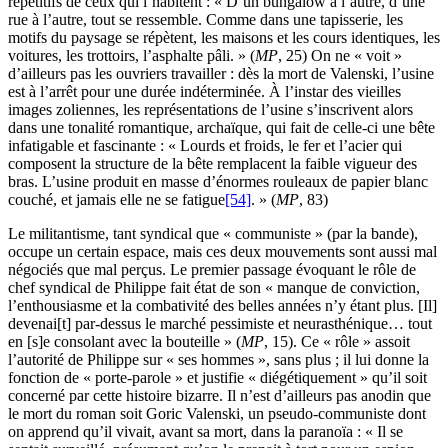
répétitifs de ceux qui l’habitent : « D’un bungalow à l’autre, d’une
rue à l’autre, tout se ressemble. Comme dans une tapisserie, les
motifs du paysage se répètent, les maisons et les cours identiques, les
voitures, les trottoirs, l’asphalte pâli. » (
MP
, 25) On ne « voit »
d’ailleurs pas les ouvriers travailler : dès la mort de Valenski, l’usine
est à l’arrêt pour une durée indéterminée. À l’instar des vieilles
images zoliennes, les représentations de l’usine s’inscrivent alors
dans une tonalité romantique, archaïque, qui fait de celle-ci une bête
infatigable et fascinante : « Lourds et froids, le fer et l’acier qui
composent la structure de la bête remplacent la faible vigueur des
bras. L’usine produit en masse d’énormes rouleaux de papier blanc
couché, et jamais elle ne se fatigue
[54]
. » (
MP
, 83)
Le militantisme, tant syndical que « communiste » (par la bande),
occupe un certain espace, mais ces deux mouvements sont aussi mal
négociés que mal perçus. Le premier passage évoquant le rôle de
chef syndical de Philippe fait état de son « manque de conviction,
l’enthousiasme et la combativité des belles années n’y étant plus. [Il]
devenai[t] par-dessus le marché pessimiste et neurasthénique… tout
en [s]e consolant avec la bouteille » (
MP
, 15). Ce « rôle » assoit
l’autorité de Philippe sur « ses hommes », sans plus ; il lui donne la
fonction de « porte-parole » et justifie « diégétiquement » qu’il soit
concerné par cette histoire bizarre. Il n’est d’ailleurs pas anodin que
le mort du roman soit Goric Valenski, un pseudo-communiste dont
on apprend qu’il vivait, avant sa mort, dans la paranoïa : « Il se