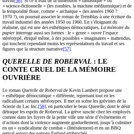
travail
[56]
. Si ce n’était de la dimension « fantastique » ou
« science-fictionnelle » (les zombies, la machine médiumnique) et de
la temporalité floue, comme « archaïque » (les années 1960 ?
1970 ?), on pourrait associer le roman de Tremblay à une écriture du
travail industriel des années 1950 ou 1960. En s’éloignant du
réalisme, qui est une des esthétiques démocratiques,
La mémoire du
papier
interroge aussi ses formes : le « genre » ouvre l’espace
stéréotypé, étriqué même, à des possibles « imaginaires » inattendus,
qui touchent cependant moins les représentations du travail et ses
figures que la structure narrative
[57]
.
QUERELLE DE ROBERVAL
: LE
CONTE CRUEL DE LA MÉMOIRE
OUVRIÈRE
Le roman
Querelle de Roberval
de Kevin Lambert propose une
« esthétique démocratique » différente, reprenant tout en les
radicalisant certains stéréotypes. Il met en scène les grévistes de la
Scierie du Lac Inc.
[58]
, en particulier le beau Querelle, dont le désir
détraque les esprits de Roberval. La grève suscite chez les employés
comme dans les foyers de la petite ville une série d’événements et
d’actions dont la violence augmente graduellement, jusqu’à culminer
en un « syndicalisme de combat » (littéralement) et en un BBQ
estival autour des patrons Ferland embrochés.