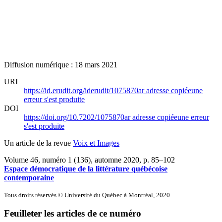
Diffusion numérique : 18 mars 2021
URI
https://id.erudit.org/iderudit/1075870ar
adresse copiée
une
erreur s'est produite
DOI
https://doi.org/10.7202/1075870ar
adresse copiée
une erreur
s'est produite
Un article de la revue
Voix et Images
Volume 46, numéro 1 (136), automne 2020
, p. 85–102
Espace démocratique de la littérature québécoise
contemporaine
Tous droits réservés © Université du Québec à Montréal, 2020
Feuilleter les articles de ce numéro