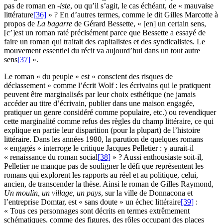
pas de roman en
-iste
, ou qu’il s’agit, le cas échéant, de « mauvaise
littérature
[36]
» ? En d’autres termes, comme le dit Gilles Marcotte à
propos de
La bagarre
de Gérard Bessette, « [en] un certain sens,
[c’]est un roman raté précisément parce que Bessette a essayé de
faire un roman qui traitait des capitalistes et des syndicalistes. Le
mouvement essentiel du récit va aujourd’hui dans un tout autre
sens
[37]
».
Le roman « du peuple » est « conscient des risques de
déclassement » comme l’écrit Wolf : les écrivains qui le pratiquent
peuvent être marginalisés par leur choix esthétique (ne jamais
accéder au titre d’écrivain, publier dans une maison engagée,
pratiquer un genre considéré comme populaire, etc.) ou revendiquer
cette marginalité comme refus des règles du champ littéraire, ce qui
explique en partie leur disparition (pour la plupart) de l’histoire
littéraire. Dans les années 1980, la parution de quelques romans
« engagés » interroge le critique Jacques Pelletier : y aurait-il
« renaissance du roman social
[38]
» ? Aussi enthousiaste soit-il,
Pelletier ne manque pas de souligner le défi que représentent les
romans qui explorent les rapports au réel et au politique, celui,
ancien, de transcender la thèse. Ainsi le roman de Gilles Raymond,
Un moulin, un village, un pays
, sur la ville de Donnacona et
l’entreprise Domtar, est « sans doute » un échec littéraire
[39]
:
« Tous ces personnages sont décrits en termes extrêmement
schématiques, comme des figures, des rôles occupant des places