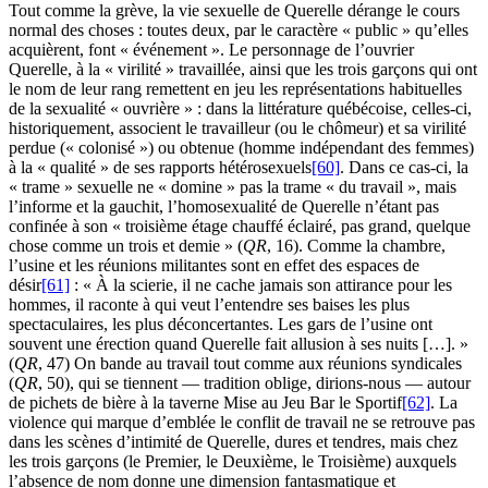
Tout comme la grève, la vie sexuelle de Querelle dérange le cours
normal des choses : toutes deux, par le caractère « public » qu’elles
acquièrent, font « événement ». Le personnage de l’ouvrier
Querelle, à la « virilité » travaillée, ainsi que les trois garçons qui ont
le nom de leur rang remettent en jeu les représentations habituelles
de la sexualité « ouvrière » : dans la littérature québécoise, celles-ci,
historiquement, associent le travailleur (ou le chômeur) et sa virilité
perdue (« colonisé ») ou obtenue (homme indépendant des femmes)
à la « qualité » de ses rapports hétérosexuels
[60]
. Dans ce cas-ci, la
« trame » sexuelle ne « domine » pas la trame « du travail », mais
l’informe et la gauchit, l’homosexualité de Querelle n’étant pas
confinée à son « troisième étage chauffé éclairé, pas grand, quelque
chose comme un trois et demie » (
QR
, 16). Comme la chambre,
l’usine et les réunions militantes sont en effet des espaces de
désir
[61]
: « À la scierie, il ne cache jamais son attirance pour les
hommes, il raconte à qui veut l’entendre ses baises les plus
spectaculaires, les plus déconcertantes. Les gars de l’usine ont
souvent une érection quand Querelle fait allusion à ses nuits […]. »
(
QR
, 47) On bande au travail tout comme aux réunions syndicales
(
QR
, 50), qui se tiennent — tradition oblige, dirions-nous — autour
de pichets de bière à la taverne Mise au Jeu Bar le Sportif
[62]
. La
violence qui marque d’emblée le conflit de travail ne se retrouve pas
dans les scènes d’intimité de Querelle, dures et tendres, mais chez
les trois garçons (le Premier, le Deuxième, le Troisième) auxquels
l’absence de nom donne une dimension fantasmatique et