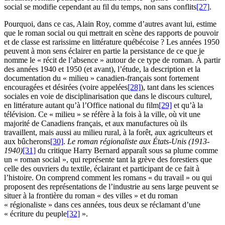
social se modifie cependant au fil du temps, non sans conflits
[27]
.
Pourquoi, dans ce cas, Alain Roy, comme d’autres avant lui, estime
que le roman social ou qui mettrait en scène des rapports de pouvoir
et de classe est rarissime en littérature québécoise ? Les années 1950
peuvent à mon sens éclairer en partie la persistance de ce que je
nomme le « récit de l’absence » autour de ce type de roman. À partir
des années 1940 et 1950 (et avant), l’étude, la description et la
documentation du « milieu » canadien-français sont fortement
encouragées et désirées (voire appelées
[28]
), tant dans les sciences
sociales en voie de disciplinarisation que dans le discours culturel,
en littérature autant qu’à l’Office national du film
[29]
et qu’à la
télévision. Ce « milieu » se réfère à la fois à la ville, où vit une
majorité de Canadiens français, et aux manufactures où ils
travaillent, mais aussi au milieu rural, à la forêt, aux agriculteurs et
aux bûcherons
[30]
.
Le roman régionaliste aux États-Unis
(1913-
1940)
[31]
du critique Harry Bernard apparaît sous sa plume comme
un « roman social », qui représente tant la grève des forestiers que
celle des ouvriers du textile, éclairant et participant de ce fait à
l’histoire. On comprend comment les romans « du travail » ou qui
proposent des représentations de l’industrie au sens large peuvent se
situer à la frontière du roman « des villes » et du roman
« régionaliste » dans ces années, tous deux se réclamant d’une
« écriture du peuple
[32]
».