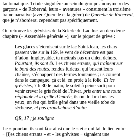
fantomatique. Triade singulière au sein du groupe anonyme « des
garçons » de Roberval, leurs « aventures » constituent la troisième
trame narrative (avec Querelle et la grève) de
Querelle de Roberval
,
que je n’aborderai cependant pas spécifiquement.
On retrouve les grévistes de la Scierie du Lac Inc. au deuxième
chapitre (« Assemblée générale »), sur le piquet de grève :
Les glaces s’éternisent sur le lac Saint-Jean, les chars
passent vite sur la 169, le vent de décembre est pas
d’adon, impitoyable, tu mettrais pas un chien dehors.
Pourtant, ils sont là
. Les chiens errants,
qui traînent sur
le bord des routes
, rendus furieux, qui brisent leurs
chaînes, s’échappent des fermes lointaines ; ils courent
dans la campagne, çà et là, en proie à la folie.
Et les
grévistes
, 7 h 30 le matin, le soleil à peine sorti pour
venir crever le gris froid de l’hiver
,
pris entre une route
régionale et la grille d’entrée
, ils ont le lac dans les
yeux, un feu qui brûle gêné dans une vieille tobe de
sécheuse,
et pas grand-chose d’autre
.
QR
, 17 ; je souligne
Le « pourtant ils sont là » ainsi que le « et » qui fait le lien entre
« [l]es chiens errants » et « les grévistes » signalent une