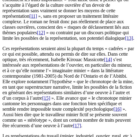
s’acquitte à l’égard de la culture ouvrière d’un devoir de
représentation sans vraiment se donner les moyens de cette
représentation
[11]
», sans en proposer un traitement littéraire
complexe. Le roman ne ferait donc pas réellement de place aux
classes ouvrières, conscient des « risques de déclassement liés aux
thèmes populaires
[12]
» ou contraint par un discours politique qui
limite les possibles de la représentation, son potentiel dialogique
[13]
.
Ces représentations seraient ainsi la plupart du temps « cadrées » par
ce qui est possible, attendu ou permis de dire sur elles. Dans cette
optique, très récemment, Isabelle Kirouac Massicotte
[14]
s’est
intéressée aux représentations de l’ouvrier, en particulier du mineur,
et à ce qu’elle nomme l’« imaginaire minier » dans la littérature
contemporaine (1981-2005) du Nord de l’Ontario et de l’Abitibi.
Elle explore notamment l’hypothèse « que le chronotope de la mine,
en tant que superstructure narrative, limite les possibles de la fiction
en générant des représentations similaires d’une oeuvre à l’autre et
d’un corpus à l’autre
[15]
». Elle avance que « le chronotope minier
cantonne les personnages dans une fonction bien spécifique et
semble rendre impossible toute complexité psychologique
[16]
».
Aussi bien dire que le travailleur minier fictif se présente souvent
comme un « stéréotype », dont un certain nombre de traits peuvent
être récurrents d’une oeuvre à l’autre
[17]
.
Les représentations du travail (minier, industriel, ouvrier, rural, etc.)