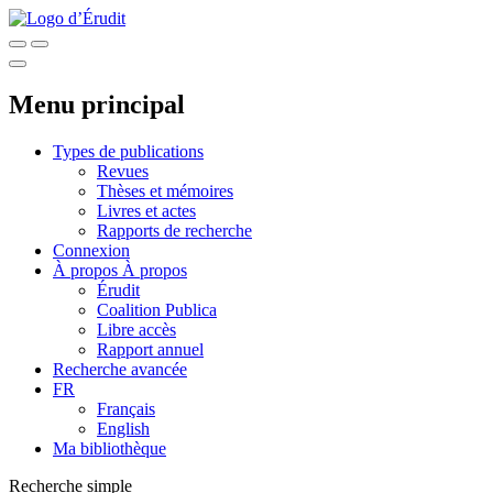
Menu principal
Types de publications
Revues
Thèses et mémoires
Livres et actes
Rapports de recherche
Connexion
À propos
À propos
Érudit
Coalition Publica
Libre accès
Rapport annuel
Recherche avancée
FR
Français
English
Ma bibliothèque
Recherche simple