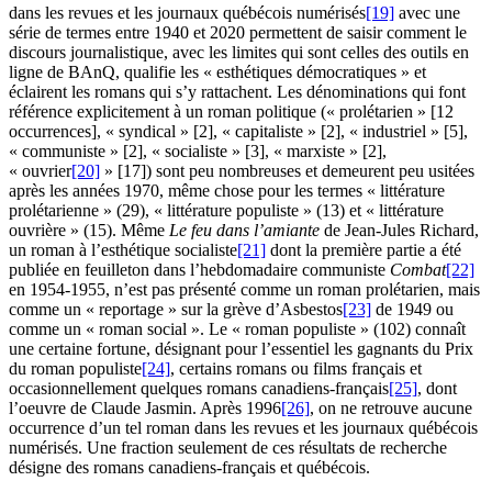
dans les revues et les journaux québécois numérisés
[19]
avec une
série de termes entre 1940 et 2020 permettent de saisir comment le
discours journalistique, avec les limites qui sont celles des outils en
ligne de BAnQ, qualifie les « esthétiques démocratiques » et
éclairent les romans qui s’y rattachent. Les dénominations qui font
référence explicitement à un roman politique (« prolétarien » [12
occurrences], « syndical » [2], « capitaliste » [2], « industriel » [5],
« communiste » [2], « socialiste » [3], « marxiste » [2],
« ouvrier
[20]
» [17]) sont peu nombreuses et demeurent peu usitées
après les années 1970, même chose pour les termes « littérature
prolétarienne » (29), « littérature populiste » (13) et « littérature
ouvrière » (15). Même
Le feu dans l’amiante
de Jean-Jules Richard,
un roman à l’esthétique socialiste
[21]
dont la première partie a été
publiée en feuilleton dans l’hebdomadaire communiste
Combat
[22]
en 1954-1955, n’est pas présenté comme un roman prolétarien, mais
comme un « reportage » sur la grève d’Asbestos
[23]
de 1949 ou
comme un « roman social ». Le « roman populiste » (102) connaît
une certaine fortune, désignant pour l’essentiel les gagnants du Prix
du roman populiste
[24]
, certains romans ou films français et
occasionnellement quelques romans canadiens-français
[25]
, dont
l’oeuvre de Claude Jasmin. Après 1996
[26]
, on ne retrouve aucune
occurrence d’un tel roman dans les revues et les journaux québécois
numérisés. Une fraction seulement de ces résultats de recherche
désigne des romans canadiens-français et québécois.