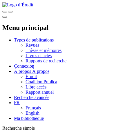
Menu principal
Types de publications
Revues
Thèses et mémoires
Livres et actes
Rapports de recherche
Connexion
À propos
À propos
Érudit
Coalition Publica
Libre accès
Rapport annuel
Recherche avancée
FR
Français
English
Ma bibliothèque
Recherche simple