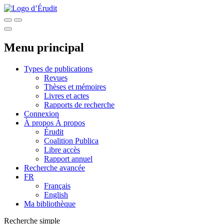
Menu principal
Types de publications
Revues
Thèses et mémoires
Livres et actes
Rapports de recherche
Connexion
À propos
À propos
Érudit
Coalition Publica
Libre accès
Rapport annuel
Recherche avancée
FR
Français
English
Ma bibliothèque
Recherche simple