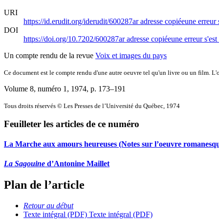
URI
https://id.erudit.org/iderudit/600287ar
adresse copiée
une erreur 
DOI
https://doi.org/10.7202/600287ar
adresse copiée
une erreur s'est
Un compte rendu de la revue
Voix et images du pays
Ce document est le compte rendu d'une autre oeuvre tel qu'un livre ou un film. L'oe
Volume 8, numéro 1, 1974
, p. 173–191
Tous droits réservés © Les Presses de l’Université du Québec, 1974
Feuilleter les articles de ce numéro
La Marche aux amours heureuses (Notes sur l’oeuvre romanesq
La Sagouine
d’Antonine Maillet
Plan de l’article
Retour au début
Texte intégral (PDF)
Texte intégral (PDF)