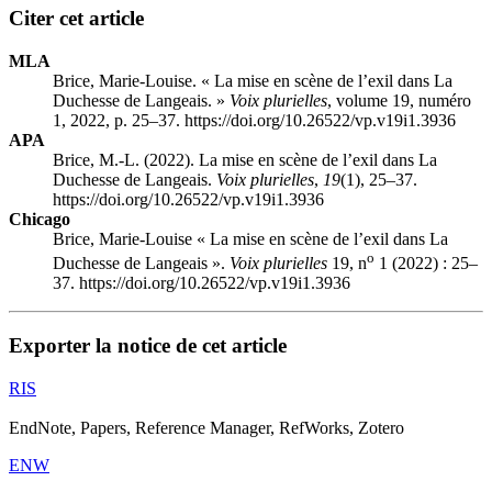
Citer cet article
MLA
Brice, Marie-Louise. « La mise en scène de l’exil dans La
Duchesse de Langeais. »
Voix plurielles
, volume 19, numéro
1, 2022, p. 25–37. https://doi.org/10.26522/vp.v19i1.3936
APA
Brice, M.-L. (2022). La mise en scène de l’exil dans La
Duchesse de Langeais.
Voix plurielles
,
19
(1), 25–37.
https://doi.org/10.26522/vp.v19i1.3936
Chicago
Brice, Marie-Louise « La mise en scène de l’exil dans La
o
Duchesse de Langeais ».
Voix plurielles
19, n
1 (2022) : 25–
37. https://doi.org/10.26522/vp.v19i1.3936
Exporter la notice de cet article
RIS
EndNote, Papers, Reference Manager, RefWorks, Zotero
ENW