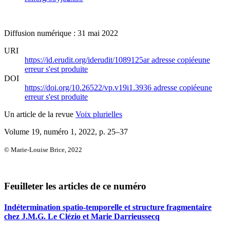
Diffusion numérique : 31 mai 2022
URI
https://id.erudit.org/iderudit/1089125ar
adresse copiée
une
erreur s'est produite
DOI
https://doi.org/10.26522/vp.v19i1.3936
adresse copiée
une
erreur s'est produite
Un article de la revue
Voix plurielles
Volume 19, numéro 1, 2022
, p. 25–37
© Marie-Louise Brice, 2022
Feuilleter les articles de ce numéro
Indétermination spatio-temporelle et structure fragmentaire
chez J.M.G. Le Clézio et Marie Darrieussecq