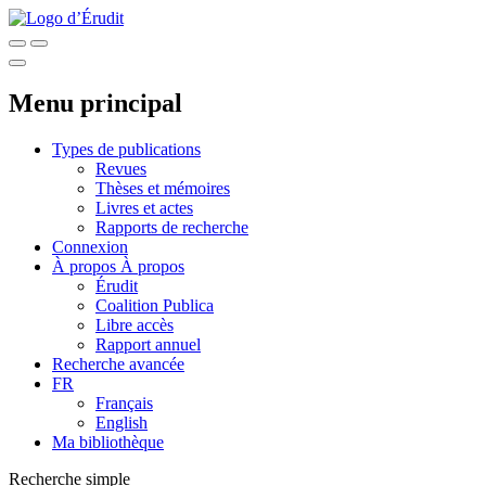
Menu principal
Types de publications
Revues
Thèses et mémoires
Livres et actes
Rapports de recherche
Connexion
À propos
À propos
Érudit
Coalition Publica
Libre accès
Rapport annuel
Recherche avancée
FR
Français
English
Ma bibliothèque
Recherche simple