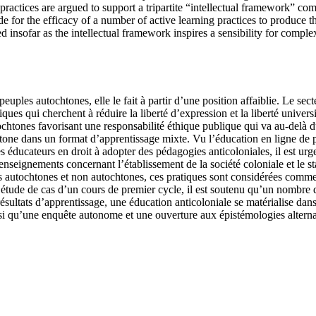
tices are argued to support a tripartite “intellectual framework” compri
or the efficacy of a number of active learning practices to produce this 
zed insofar as the intellectual framework inspires a sensibility for comp
euples autochtones, elle le fait à partir d’une position affaiblie. Le sec
iques qui cherchent à réduire la liberté d’expression et la liberté univers
ochtones favorisant une responsabilité éthique publique qui va au-delà d
ne dans un format d’apprentissage mixte. Vu l’éducation en ligne de p
des éducateurs en droit à adopter des pédagogies anticoloniales, il est u
nseignements concernant l’établissement de la société coloniale et le st
 autochtones et non autochtones, ces pratiques sont considérées comme a
 étude de cas d’un cours de premier cycle, il est soutenu qu’un nombre d
 résultats d’apprentissage, une éducation anticoloniale se matérialise dan
nsi qu’une enquête autonome et une ouverture aux épistémologies alterna