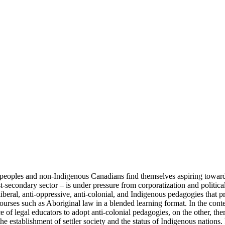
eoples and non-Indigenous Canadians find themselves aspiring towards 
st-secondary sector – is under pressure from corporatization and polit
beral, anti-oppressive, anti-colonial, and Indigenous pedagogies that pr
courses such as Aboriginal law in a blended learning format. In the cont
e of legal educators to adopt anti-colonial pedagogies, on the other, t
e establishment of settler society and the status of Indigenous nations. 