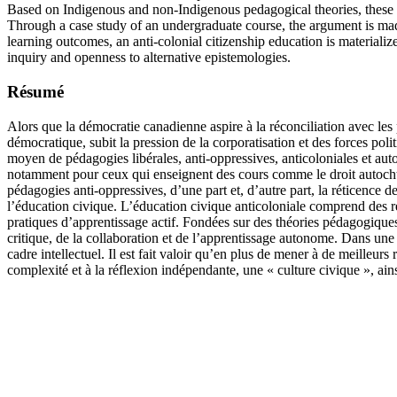
Based on Indigenous and non-Indigenous pedagogical theories, these prac
Through a case study of an undergraduate course, the argument is made f
learning outcomes, an anti-colonial citizenship education is materiali
inquiry and openness to alternative epistemologies.
Résumé
Alors que la démocratie canadienne aspire à la réconciliation avec les p
démocratique, subit la pression de la corporatisation et des forces polit
moyen de pédagogies libérales, anti-oppressives, anticoloniales et aut
notamment pour ceux qui enseignent des cours comme le droit autochto
pédagogies anti-oppressives, d’une part et, d’autre part, la réticence 
l’éducation civique. L’éducation civique anticoloniale comprend des re
pratiques d’apprentissage actif. Fondées sur des théories pédagogiques
critique, de la collaboration et de l’apprentissage autonome. Dans une
cadre intellectuel. Il est fait valoir qu’en plus de mener à de meilleurs
complexité et à la réflexion indépendante, une « culture civique », ai