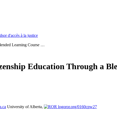
or d'accès à la justice
 Blended Learning Course …
tizenship Education Through a B
a.ca
University of Alberta,
ror.org/0160cpw27