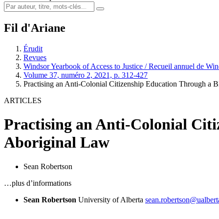
Fil d'Ariane
Érudit
Revues
Windsor Yearbook of Access to Justice / Recueil annuel de Winds
Volume 37, numéro 2, 2021, p. 312-427
Practising an Anti-Colonial Citizenship Education Through a
ARTICLES
Practising an Anti-Colonial Ci
Aboriginal Law
Sean Robertson
…plus d’informations
Sean Robertson
University of Alberta
sean.robertson@ualbert