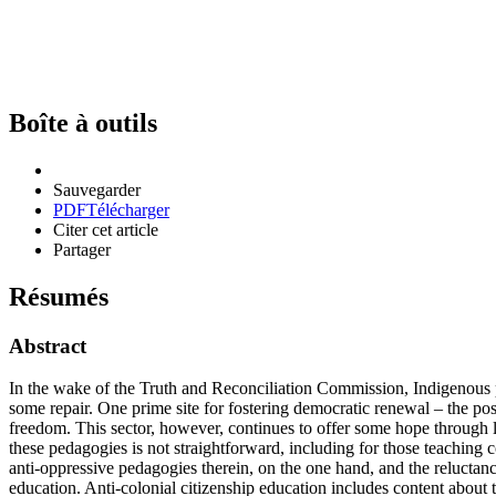
Boîte à outils
Sauvegarder
PDF
Télécharger
Citer cet article
Partager
Résumés
Abstract
In the wake of the Truth and Reconciliation Commission, Indigenous p
some repair. One prime site for fostering democratic renewal – the po
freedom. This sector, however, continues to offer some hope through li
these pedagogies is not straightforward, including for those teaching 
anti-oppressive pedagogies therein, on the one hand, and the reluctanc
education. Anti-colonial citizenship education includes content about th