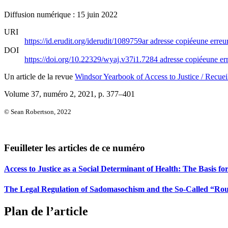
Diffusion numérique : 15 juin 2022
URI
https://id.erudit.org/iderudit/1089759ar
adresse copiée
une erreur
DOI
https://doi.org/10.22329/wyaj.v37i1.7284
adresse copiée
une err
Un article de la revue
Windsor Yearbook of Access to Justice / Recueil
Volume 37, numéro 2, 2021
, p. 377–401
© Sean Robertson, 2022
Feuilleter les articles de ce numéro
Access to Justice as a Social Determinant of Health: The Basis
The Legal Regulation of Sadomasochism and the So-Called “Ro
Plan de l’article