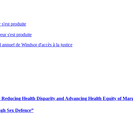
 s'est produite
eur s'est produite
 annuel de Windsor d'accès à la justice
 for Reducing Health Disparity and Advancing Health Equity of Ma
ugh Sex Defence”