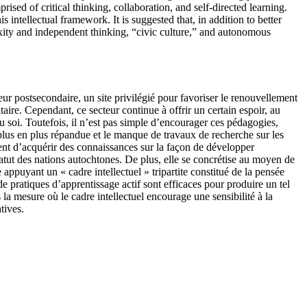
sed of critical thinking, collaboration, and self-directed learning.
intellectual framework. It is suggested that, in addition to better
lexity and independent thinking, “civic culture,” and autonomous
teur postsecondaire, un site privilégié pour favoriser le renouvellement
itaire. Cependant, ce secteur continue à offrir un certain espoir, au
u soi. Toutefois, il n’est pas simple d’encourager ces pédagogies,
lus en plus répandue et le manque de travaux de recherche sur les
rgent d’acquérir des connaissances sur la façon de développer
atut des nations autochtones. De plus, elle se concrétise au moyen de
ppuyant un « cadre intellectuel » tripartite constitué de la pensée
e pratiques d’apprentissage actif sont efficaces pour produire un tel
s la mesure où le cadre intellectuel encourage une sensibilité à la
tives.