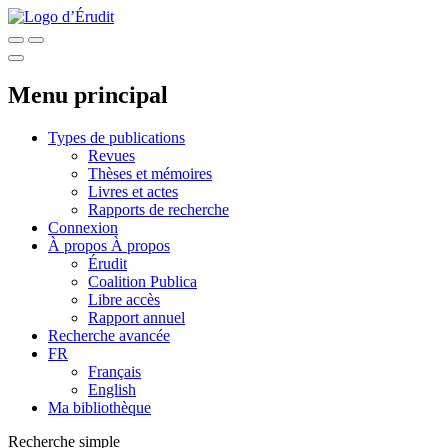
Menu principal
Types de publications
Revues
Thèses et mémoires
Livres et actes
Rapports de recherche
Connexion
À propos
À propos
Érudit
Coalition Publica
Libre accès
Rapport annuel
Recherche avancée
FR
Français
English
Ma bibliothèque
Recherche simple