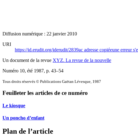
Diffusion numérique : 22 janvier 2010
URI
https://id.erudit.org/iderudit/2839ac
adresse copiée
une erreur s'e
Un document de la revue
XYZ. La revue de la nouvelle
Numéro 10, été 1987
, p. 43–54
Tous droits réservés © Publications Gaëtan Lévesque, 1987
Feuilleter les articles de ce numéro
Le kiosque
Un poncho d’enfant
Plan de l’article