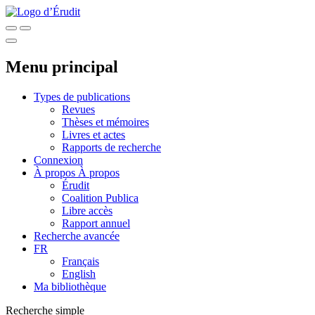
Menu principal
Types de publications
Revues
Thèses et mémoires
Livres et actes
Rapports de recherche
Connexion
À propos
À propos
Érudit
Coalition Publica
Libre accès
Rapport annuel
Recherche avancée
FR
Français
English
Ma bibliothèque
Recherche simple