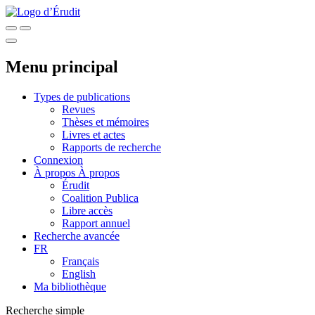
Menu principal
Types de publications
Revues
Thèses et mémoires
Livres et actes
Rapports de recherche
Connexion
À propos
À propos
Érudit
Coalition Publica
Libre accès
Rapport annuel
Recherche avancée
FR
Français
English
Ma bibliothèque
Recherche simple