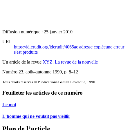
Diffusion numérique : 25 janvier 2010
URI
https://id.erudit.org/iderudit/4065ac
adresse copiée
une erreur
s'est produite
Un article de la revue
XYZ. La revue de la nouvelle
Numéro 23, août–automne 1990
, p. 8–12
Tous droits réservés © Publications Gaëtan Lévesque, 1990
Feuilleter les articles de ce numéro
Le mot
L’homme qui ne voulait pas vieillir
Plan de l’article