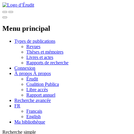
Menu principal
Types de publications
Revues
Thèses et mémoires
Livres et actes
Rapports de recherche
Connexion
À propos
À propos
Érudit
Coalition Publica
Libre accès
Rapport annuel
Recherche avancée
FR
Français
English
Ma bibliothèque
Recherche simple