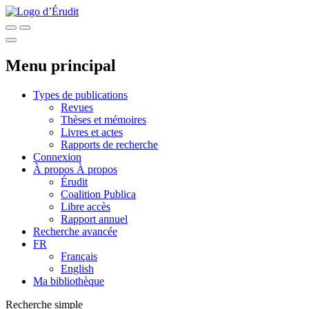
Menu principal
Types de publications
Revues
Thèses et mémoires
Livres et actes
Rapports de recherche
Connexion
À propos
À propos
Érudit
Coalition Publica
Libre accès
Rapport annuel
Recherche avancée
FR
Français
English
Ma bibliothèque
Recherche simple