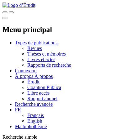
Menu principal
Types de publications
Revues
Thèses et mémoires
Livres et actes
Rapports de recherche
Connexion
À propos
À propos
Érudit
Coalition Publica
Libre accès
Rapport annuel
Recherche avancée
FR
Français
English
Ma bibliothèque
Recherche simple