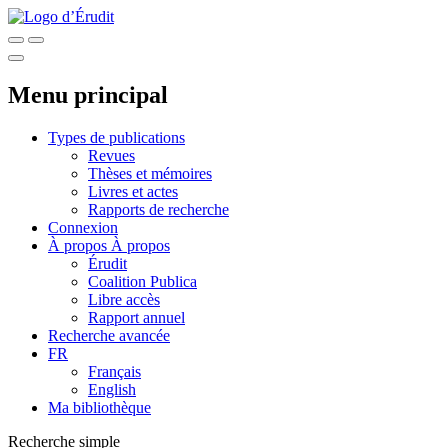
Menu principal
Types de publications
Revues
Thèses et mémoires
Livres et actes
Rapports de recherche
Connexion
À propos
À propos
Érudit
Coalition Publica
Libre accès
Rapport annuel
Recherche avancée
FR
Français
English
Ma bibliothèque
Recherche simple