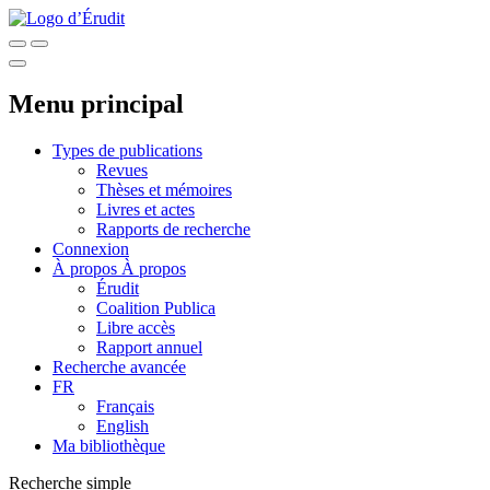
Menu principal
Types de publications
Revues
Thèses et mémoires
Livres et actes
Rapports de recherche
Connexion
À propos
À propos
Érudit
Coalition Publica
Libre accès
Rapport annuel
Recherche avancée
FR
Français
English
Ma bibliothèque
Recherche simple