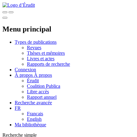
Menu principal
Types de publications
Revues
Thèses et mémoires
Livres et actes
Rapports de recherche
Connexion
À propos
À propos
Érudit
Coalition Publica
Libre accès
Rapport annuel
Recherche avancée
FR
Français
English
Ma bibliothèque
Recherche simple