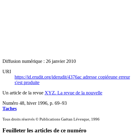
Diffusion numérique : 26 janvier 2010
URI
https://id.erudit.org/iderudit/4376ac
adresse copiée
une erreur
s'est produite
Un article de la revue
XYZ. La revue de la nouvelle
Numéro 48, hiver 1996
, p. 69–93
Taches
Tous droits réservés © Publications Gaëtan Lévesque, 1996
Feuilleter les articles de ce numéro