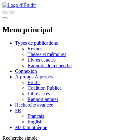
Menu principal
Types de publications
Revues
Thèses et mémoires
Livres et actes
Rapports de recherche
Connexion
À propos
À propos
Érudit
Coalition Publica
Libre accès
Rapport annuel
Recherche avancée
FR
Français
English
Ma bibliothèque
Recherche simple