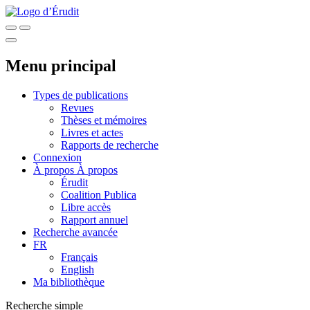
Menu principal
Types de publications
Revues
Thèses et mémoires
Livres et actes
Rapports de recherche
Connexion
À propos
À propos
Érudit
Coalition Publica
Libre accès
Rapport annuel
Recherche avancée
FR
Français
English
Ma bibliothèque
Recherche simple