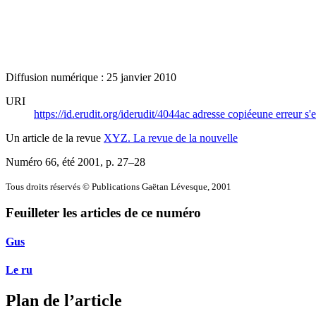
Diffusion numérique : 25 janvier 2010
URI
https://id.erudit.org/iderudit/4044ac
adresse copiée
une erreur s'e
Un article de la revue
XYZ. La revue de la nouvelle
Numéro 66, été 2001
, p. 27–28
Tous droits réservés © Publications Gaëtan Lévesque, 2001
Feuilleter les articles de ce numéro
Gus
Le ru
Plan de l’article