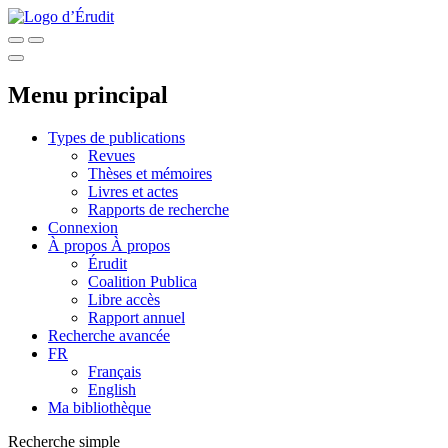
Menu principal
Types de publications
Revues
Thèses et mémoires
Livres et actes
Rapports de recherche
Connexion
À propos
À propos
Érudit
Coalition Publica
Libre accès
Rapport annuel
Recherche avancée
FR
Français
English
Ma bibliothèque
Recherche simple