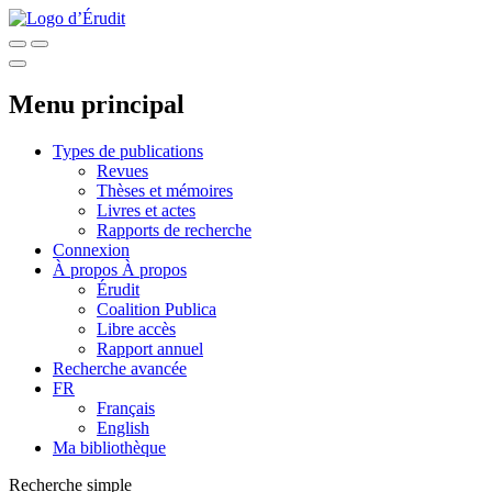
Menu principal
Types de publications
Revues
Thèses et mémoires
Livres et actes
Rapports de recherche
Connexion
À propos
À propos
Érudit
Coalition Publica
Libre accès
Rapport annuel
Recherche avancée
FR
Français
English
Ma bibliothèque
Recherche simple