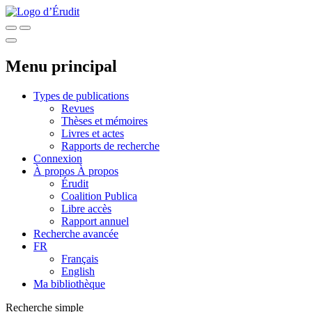
Menu principal
Types de publications
Revues
Thèses et mémoires
Livres et actes
Rapports de recherche
Connexion
À propos
À propos
Érudit
Coalition Publica
Libre accès
Rapport annuel
Recherche avancée
FR
Français
English
Ma bibliothèque
Recherche simple