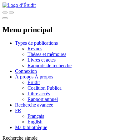
Menu principal
Types de publications
Revues
Thèses et mémoires
Livres et actes
Rapports de recherche
Connexion
À propos
À propos
Érudit
Coalition Publica
Libre accès
Rapport annuel
Recherche avancée
FR
Français
English
Ma bibliothèque
Recherche simple