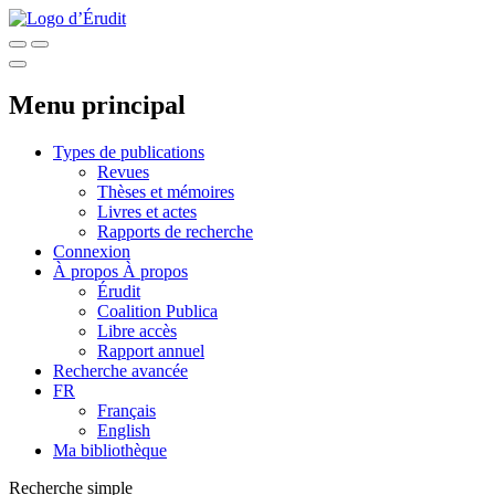
Menu principal
Types de publications
Revues
Thèses et mémoires
Livres et actes
Rapports de recherche
Connexion
À propos
À propos
Érudit
Coalition Publica
Libre accès
Rapport annuel
Recherche avancée
FR
Français
English
Ma bibliothèque
Recherche simple