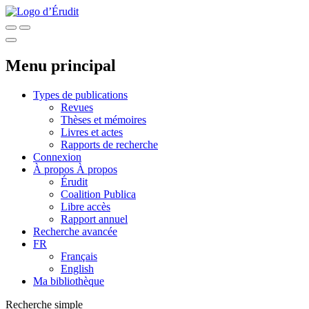
Menu principal
Types de publications
Revues
Thèses et mémoires
Livres et actes
Rapports de recherche
Connexion
À propos
À propos
Érudit
Coalition Publica
Libre accès
Rapport annuel
Recherche avancée
FR
Français
English
Ma bibliothèque
Recherche simple