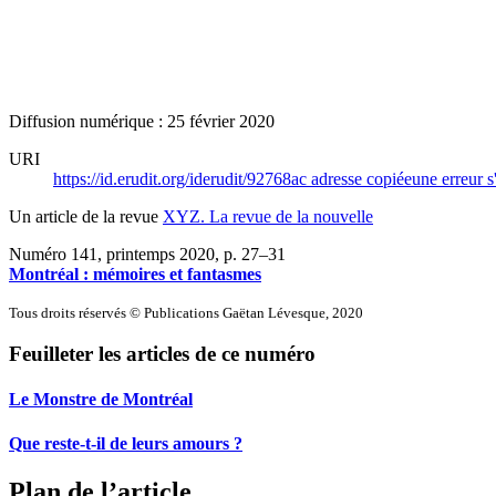
Diffusion numérique : 25 février 2020
URI
https://id.erudit.org/iderudit/92768ac
adresse copiée
une erreur s
Un article de la revue
XYZ. La revue de la nouvelle
Numéro 141, printemps 2020
, p. 27–31
Montréal : mémoires et fantasmes
Tous droits réservés © Publications Gaëtan Lévesque, 2020
Feuilleter les articles de ce numéro
Le Monstre de Montréal
Que reste-t-il de leurs amours ?
Plan de l’article