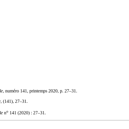
le
, numéro 141, printemps 2020, p. 27–31.
e
, (141), 27–31.
o
le
n
141 (2020) : 27–31.