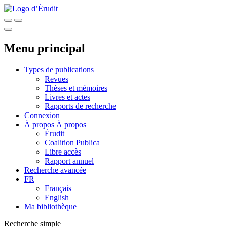
Menu principal
Types de publications
Revues
Thèses et mémoires
Livres et actes
Rapports de recherche
Connexion
À propos
À propos
Érudit
Coalition Publica
Libre accès
Rapport annuel
Recherche avancée
FR
Français
English
Ma bibliothèque
Recherche simple