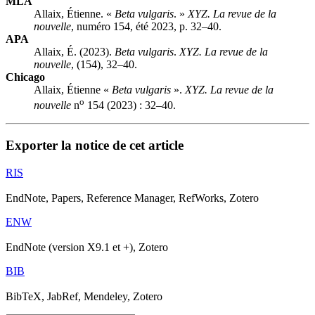
MLA
Allaix, Étienne. «
Beta vulgaris
. »
XYZ. La revue de la
nouvelle
, numéro 154, été 2023, p. 32–40.
APA
Allaix, É. (2023).
Beta vulgaris
.
XYZ. La revue de la
nouvelle
, (154), 32–40.
Chicago
Allaix, Étienne «
Beta vulgaris
».
XYZ. La revue de la
o
nouvelle
n
154 (2023) : 32–40.
Exporter la notice de cet article
RIS
EndNote, Papers, Reference Manager, RefWorks, Zotero
ENW
EndNote (version X9.1 et +), Zotero
BIB
BibTeX, JabRef, Mendeley, Zotero