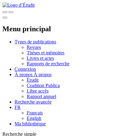
Menu principal
Types de publications
Revues
Thèses et mémoires
Livres et actes
Rapports de recherche
Connexion
À propos
À propos
Érudit
Coalition Publica
Libre accès
Rapport annuel
Recherche avancée
FR
Français
English
Ma bibliothèque
Recherche simple