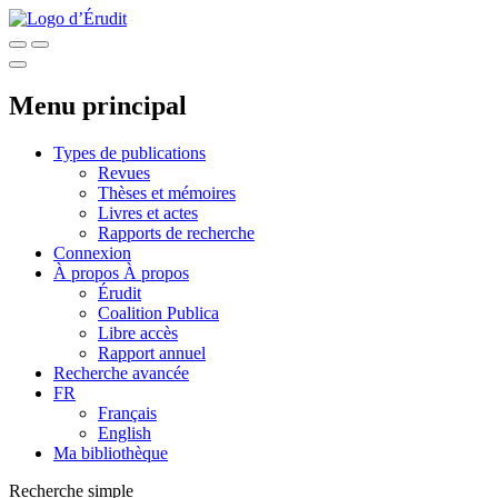
Menu principal
Types de publications
Revues
Thèses et mémoires
Livres et actes
Rapports de recherche
Connexion
À propos
À propos
Érudit
Coalition Publica
Libre accès
Rapport annuel
Recherche avancée
FR
Français
English
Ma bibliothèque
Recherche simple