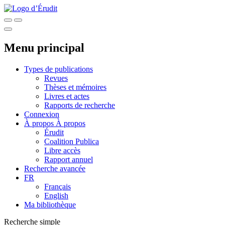
Menu principal
Types de publications
Revues
Thèses et mémoires
Livres et actes
Rapports de recherche
Connexion
À propos
À propos
Érudit
Coalition Publica
Libre accès
Rapport annuel
Recherche avancée
FR
Français
English
Ma bibliothèque
Recherche simple