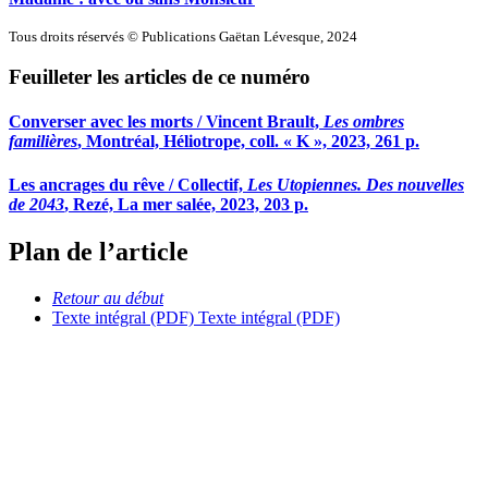
Tous droits réservés © Publications Gaëtan Lévesque, 2024
Feuilleter les articles de ce numéro
Converser avec les morts / Vincent Brault,
Les ombres
familières
, Montréal, Héliotrope, coll. « K », 2023, 261 p.
Les ancrages du rêve / Collectif,
Les Utopiennes. Des nouvelles
de 2043
, Rezé, La mer salée, 2023, 203 p.
Plan de l’article
Retour au début
Texte intégral (PDF)
Texte intégral (PDF)