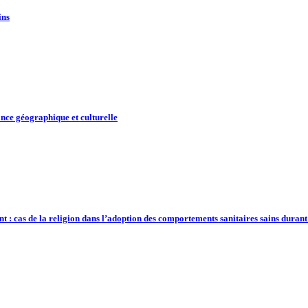
ins
nce géographique et culturelle
t : cas de la religion dans l’adoption des comportements sanitaires sains duran