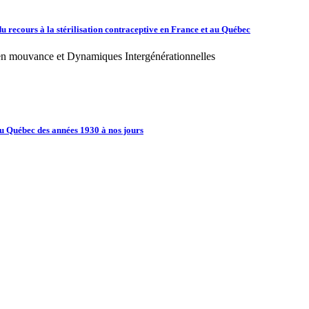
du recours à la stérilisation contraceptive en France et au Québec
en mouvance et Dynamiques Intergénérationnelles
 du Québec des années 1930 à nos jours