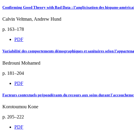
Confirming Good Theory with Bad Data : l’anglicisation des hispano-américa
Calvin Veltman, Andrew Hund
p. 163–178
PDF
Variabilité des comportements démographiques et sanitaires selon l’appartena
Bedrouni Mohamed
p. 181–204
PDF
Facteurs contextuels prépondérants du recours aux soins durant l'accouchemen
Korotoumou Kone
p. 205–222
PDF