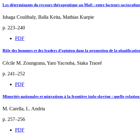
Les déterminants du recours thérapeutique au Mali : entre facteurs sociocultu
Ishaga Coulibaly, Balla Keita, Mathias Kuepie
p. 223–240
PDF
Rôle des hommes et des leaders d’opinion dans la promotion de la planificat
Cécile M. Zoungrana, Yaro Yacouba, Siaka Traoré
p. 241–252
PDF
Minorités nationales et migrations à la frontière italo-slovène : quelle relation
M. Carella, L. Andria
p. 257–256
PDF