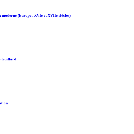
 moderne (Europe , XVIe et XVIIe siècles)
e Guillard
ation