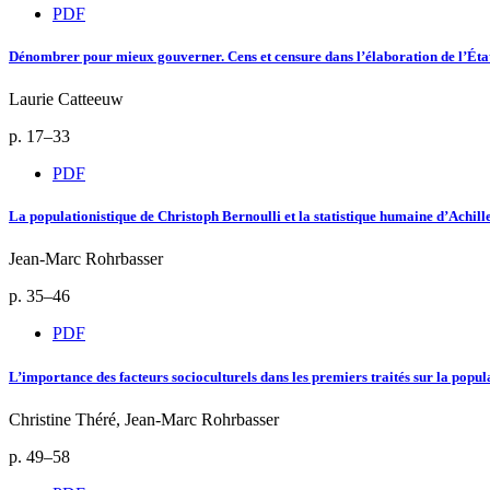
PDF
Dénombrer pour mieux gouverner. Cens et censure dans l’élaboration de l’État
Laurie Catteeuw
p. 17–33
PDF
La populationistique de Christoph Bernoulli et la statistique humaine d’Achill
Jean-Marc Rohrbasser
p. 35–46
PDF
L’importance des facteurs socioculturels dans les premiers traités sur la popul
Christine Théré, Jean-Marc Rohrbasser
p. 49–58