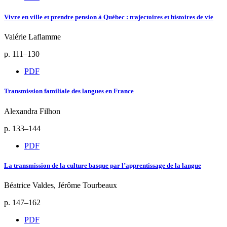
Vivre en ville et prendre pension à Québec : trajectoires et histoires de vie
Valérie Laflamme
p. 111–130
PDF
Transmission familiale des langues en France
Alexandra Filhon
p. 133–144
PDF
La transmission de la culture basque par l’apprentissage de la langue
Béatrice Valdes, Jérôme Tourbeaux
p. 147–162
PDF