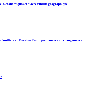
rels, économiques et d’accessibilité géographique
ion familiale au Burkina Faso : permanence ou changement ?
 ?