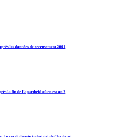
près les données de recensement 2001
rès la fin de l’apartheid où en est-on ?
e. Le cas du bassin industriel de Charleroi