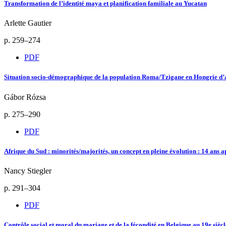
Transformation de l’identité maya et planification familiale au Yucatan
Arlette Gautier
p. 259–274
PDF
Situation socio-démographique de la population Roma/Tzigane en Hongrie d’a
Gábor Rózsa
p. 275–290
PDF
Afrique du Sud : minorités/majorités, un concept en pleine évolution : 14 ans ap
Nancy Stiegler
p. 291–304
PDF
Contrôle social et moral du mariage et de la fécondité en Belgique au 19e siècl