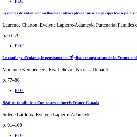
PDF
Systèmes de valeurs et méthodes contraceptives : mise en perspective à partir 
Laurence Charton, Evelyne Lapierre-Adamcyk, Partenariat Familles 
p. 63–76
PDF
Le confiage d’enfants, le pensionnat et l’Église : comparaison de la France et
Marianne Kempeneers, Éva Lelièvre, Nicolas Thibault
p. 77–88
PDF
Réalités familiales : Contrastes culturels France-Canada
Solène Lardoux, Évelyne Lapierre-Adamcyk
p. 91–108
PDF