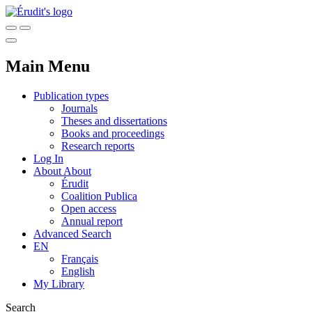
Main Menu
Publication types
Journals
Theses and dissertations
Books and proceedings
Research reports
Log In
About
About
Érudit
Coalition Publica
Open access
Annual report
Advanced Search
EN
Français
English
My Library
Search