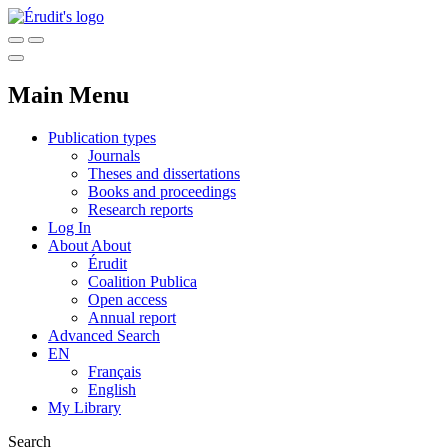
Main Menu
Publication types
Journals
Theses and dissertations
Books and proceedings
Research reports
Log In
About
About
Érudit
Coalition Publica
Open access
Annual report
Advanced Search
EN
Français
English
My Library
Search