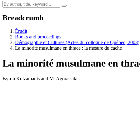
Breadcrumb
Érudit
Books and proceedings
Démographie et Cultures (Actes du colloque de Québec, 2008)
La minorité musulmane en thrace : la mesure du cache
La minorité musulmane en thrac
Byron Kotzamanis and M. Agorastakis