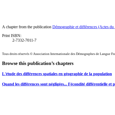
A chapter from the publication
Démographie et différences (Actes du 
Print ISBN:
2-7332-7011-7
Tous droits réservés © Association Internationale des Démographes de Langue F
Browse this publication’s chapters
L'étude des différences spatiales en géographie de la population
Quand les différences sont négligées... Fécondité différentielle et