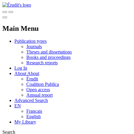
Main Menu
Publication types
Journals
Theses and dissertations
Books and proceedings
Research reports
Log In
About
About
Érudit
Coalition Publica
Open access
Annual report
Advanced Search
EN
Français
English
My Library
Search