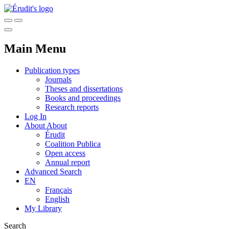
Main Menu
Publication types
Journals
Theses and dissertations
Books and proceedings
Research reports
Log In
About
About
Érudit
Coalition Publica
Open access
Annual report
Advanced Search
EN
Français
English
My Library
Search