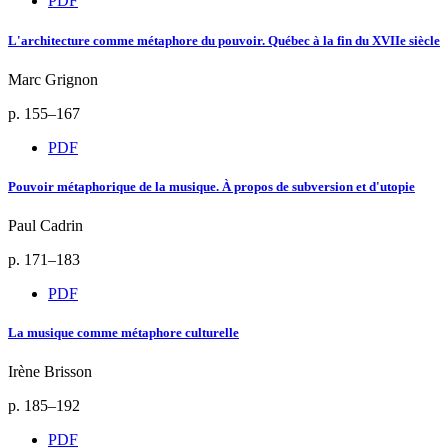
PDF
L'architecture comme métaphore du pouvoir. Québec à la fin du XVIIe siècle
Marc Grignon
p. 155–167
PDF
Pouvoir métaphorique de la musique. À propos de subversion et d'utopie
Paul Cadrin
p. 171–183
PDF
La musique comme métaphore culturelle
Irène Brisson
p. 185–192
PDF