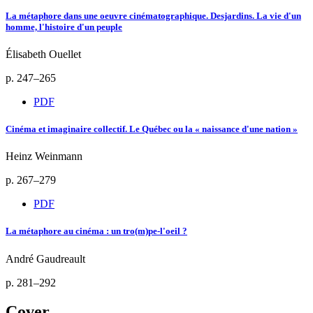
La métaphore dans une oeuvre cinématographique. Desjardins. La vie d'un
homme, l'histoire d'un peuple
Élisabeth Ouellet
p. 247–265
PDF
Cinéma et imaginaire collectif. Le Québec ou la « naissance d'une nation »
Heinz Weinmann
p. 267–279
PDF
La métaphore au cinéma : un tro(m)pe-l'oeil ?
André Gaudreault
p. 281–292
Cover