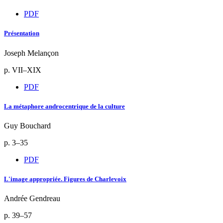
PDF
Présentation
Joseph Melançon
p. VII–XIX
PDF
La métaphore androcentrique de la culture
Guy Bouchard
p. 3–35
PDF
L'image appropriée. Figures de Charlevoix
Andrée Gendreau
p. 39–57