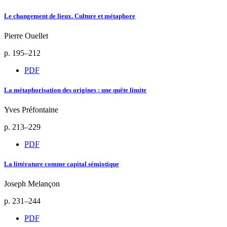
Le changement de lieux. Culture et métaphore
Pierre Ouellet
p. 195–212
PDF
La métaphorisation des origines : une quête limite
Yves Préfontaine
p. 213–229
PDF
La littérature comme capital sémiotique
Joseph Melançon
p. 231–244
PDF