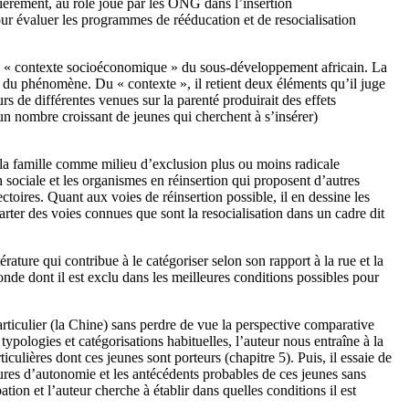
culièrement, au rôle joué par les ONG dans l’insertion
ur évaluer les programmes de rééducation et de resocialisation
et le « contexte socioéconomique » du sous-développement africain. La
e du phénomène. Du « contexte », il retient deux éléments qu’il juge
s de différentes venues sur la parenté produirait des effets
à un nombre croissant de jeunes qui cherchent à s’insérer)
t : la famille comme milieu d’exclusion plus ou moins radicale
 sociale et les organismes en réinsertion qui proposent d’autres
jectoires. Quant aux voies de réinsertion possible, il en dessine les
carter des voies connues que sont la resocialisation dans un cadre dit
ature qui contribue à le catégoriser selon son rapport à la rue et la
onde dont il est exclu dans les meilleures conditions possibles pour
rticulier (la Chine) sans perdre de vue la perspective comparative
typologies et catégorisations habituelles, l’auteur nous entraîne à la
iculières dont ces jeunes sont porteurs (chapitre 5). Puis, il essaie de
esures d’autonomie et les antécédents probables de ces jeunes sans
ion et l’auteur cherche à établir dans quelles conditions il est