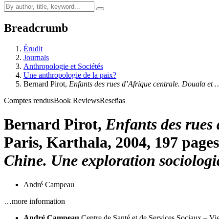
Breadcrumb
Érudit
Journals
Anthropologie et Sociétés
Une anthropologie de la paix?
Bernard
Pirot
,
Enfants des rues d’Afrique centrale. Douala et 
Comptes rendus
Book Reviews
Reseñas
Bernard
Pirot
,
Enfants des rues 
Paris, Karthala, 2004, 197 pages, 
Chine. Une exploration sociolog
André Campeau
…more information
André Campeau
Centre de Santé et de Services Sociaux – Vie