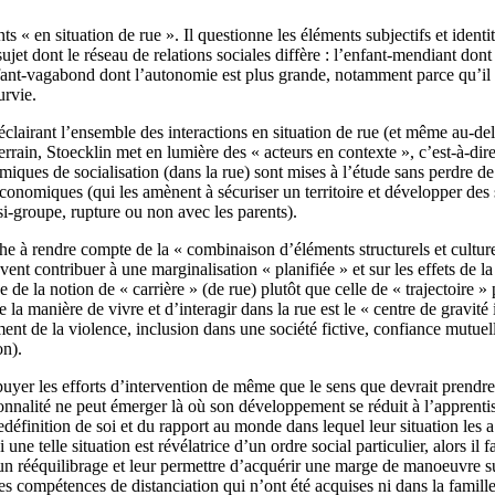
nts « en situation de rue ». Il questionne les éléments subjectifs et ident
jet dont le réseau de relations sociales diffère : l’enfant-mendiant dont 
nfant-vagabond dont l’autonomie est plus grande, notamment parce qu’il s
urvie.
éclairant l’ensemble des interactions en situation de rue (et même au-de
rrain, Stoecklin met en lumière des « acteurs en contexte », c’est-à-dir
ques de socialisation (dans la rue) sont mises à l’étude sans perdre de 
s économiques (qui les amènent à sécuriser un territoire et développer des 
asi-groupe, rupture ou non avec les parents).
he à rendre compte de la « combinaison d’éléments structurels et culture
euvent contribuer à une marginalisation « planifiée » et sur les effets de 
e de la notion de « carrière » (de rue) plutôt que celle de « trajectoire »
ue la manière de vivre et d’interagir dans la rue est le « centre de gravi
nt de la violence, inclusion dans une société fictive, confiance mutuelle,
on).
puyer les efforts d’intervention de même que le sens que devrait prendre
rsonnalité ne peut émerger là où son développement se réduit à l’appren
 redéfinition de soi et du rapport au monde dans lequel leur situation le
 telle situation est révélatrice d’un ordre social particulier, alors il fa
’un rééquilibrage et leur permettre d’acquérir une marge de manoeuvre s
s compétences de distanciation qui n’ont été acquises ni dans la famille 