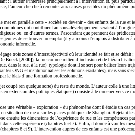
rlant : l’auteur s’intéresse principalement à l’intervention et, plus parti
iste, l’auteur cherche à remonter aux causes possibles du phénomène po
elle met en parallèle cette « société en devenir » des enfants de la rue 
s économiques qui contribuent au sous-développement seraient à l’origin
ligieuse ou, en d’autres termes, l’ascendant que prennent des prédicateur
s les jeunes de se trouver un emploi (il y a moins d’emplois à distribuer 
économie informelle.
dégage trois zones d’intersubjectivité où leur identité se fait et se défai
De Boeck [2000]), la rue comme milieu d’inclusion et de hiérarchisation
e, dans la rue, à la rue), typologie dont il se sert pour baliser leurs tra
 par les ONG et institutionnaliser les solutions existantes), mais sans s’é
i par le biais d’une formation professionnelle.
et coupé (en quelque sorte) du reste du monde. L’auteur colle à une littér
is en extension des politiques étatiques) consiste à le ramener vers ce m
ose une véritable « exploration » du phénomène dont il étudie un cas pa
en situation de rue » sur les places publiques de Shanghaï. Rejetant les 
alyse ensuite les dimensions de l’expérience de rue et les compétences part
nt dans cette expérience (chapitres 6 et 7). Enfin, il donne à voir les m
chapitres 8 et 9). L’intervention auprès de ces enfants est une préoccupat