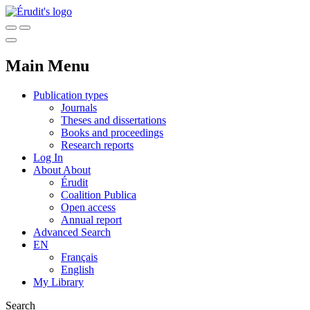
Main Menu
Publication types
Journals
Theses and dissertations
Books and proceedings
Research reports
Log In
About
About
Érudit
Coalition Publica
Open access
Annual report
Advanced Search
EN
Français
English
My Library
Search