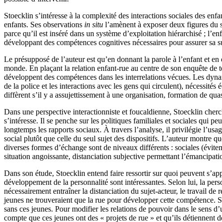
Stoecklin s’intéresse à la complexité des interactions sociales des enfa
enfants. Ses observations
in situ
l’amènent à exposer deux figures du su
parce qu’il est inséré dans un système d’exploitation hiérarchisé ; l’e
développant des compétences cognitives nécessaires pour assurer sa s
Le présupposé de l’auteur est qu’en donnant la parole à l’enfant et en 
monde. En plaçant la relation enfant-rue au centre de son enquête de te
développent des compétences dans les interrelations vécues. Les dynami
de la police et les interactions avec les gens qui circulent), nécessité
diffèrent s’il y a assujettissement à une organisation, formation de qu
Dans une perspective interactionniste et foucaldienne, Stoecklin cherc
s’intéresse. Il se penche sur les politiques familiales et sociales qui p
longtemps les rapports sociaux. À travers l’analyse, il privilégie l’usag
social plutôt que celle du seul sujet des dispositifs. L’auteur montre q
diverses formes d’échange sont de niveaux différents : sociales (éviteme
situation angoissante, distanciation subjective permettant l’émancipati
Dans son étude, Stoecklin entend faire ressortir sur quoi peuvent s’ap
développement de la personnalité sont intéressantes. Selon lui, la pe
nécessairement entraîner la distanciation du sujet-acteur, le travail de
jeunes ne trouveraient que la rue pour développer cette compétence. Si une
sans ces jeunes. Pour modifier les relations de pouvoir dans le sens d
compte que ces jeunes ont des « projets de rue » et qu’ils détiennent de