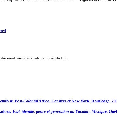
rred
 discussed here is not available on this platform.
ntity in Post-Colonial Africa
. Londres et New York, Routledge, 2005
ladora
. État, identité, genre et génération au Yucatán, Mexique
. Québ