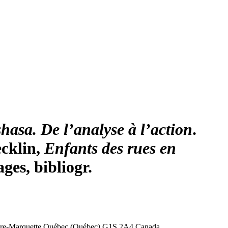
hasa. De l’analyse à l’action
.
ecklin
,
Enfants des rues en
ges, bibliogr.
ère-Marquette
Québec (Québec) G1S 2A4
Canada