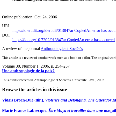
Online publication: Oct. 24, 2006
URI
https://id.erudit.org/iderudit/013847ar
Copied
An error has occu
DOI
https://doi.org/10.7202/013847ar
Copied
An error has occurred
A review of the journal
Anthropologie et Sociétés
This article is a review of another work such as a book or a film. The original work
Volume 30, Number 1, 2006
, p. 254–257
Une anthropologie de la paix?
Tous droits réservés © Anthropologie et Sociétés, Université Laval, 2006
Browse the articles in this issue
Vidgis
Broch-Due
(dir.),
Violence and Belonging. The Quest for Ide
Marie France
Labrecque
,
Être Maya et travailler dans une
maqui