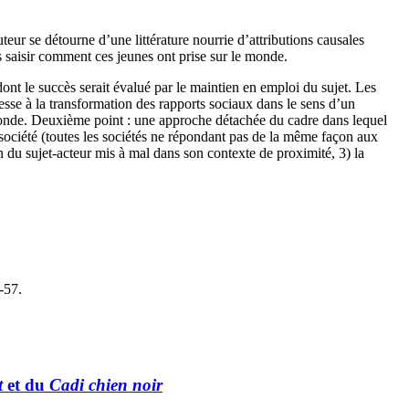
teur se détourne d’une littérature nourrie d’attributions causales
ns saisir comment ces jeunes ont prise sur le monde.
ont le succès serait évalué par le maintien en emploi du sujet. Les
resse à la transformation des rapports sociaux dans le sens d’un
e monde. Deuxième point : une approche détachée du cadre dans lequel
e société (toutes les sociétés ne répondant pas de la même façon aux
on du sujet-acteur mis à mal dans son contexte de proximité, 3) la
2-57.
t
et du
Cadi chien noir