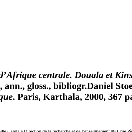
…
d’Afrique centrale. Douala et Kins
ann., gloss., bibliogr.
Daniel
Sto
ique
. Paris, Karthala, 2000, 367 pa
ille Capitale
Direction de la recherche et de l’enseignement
880, rue P