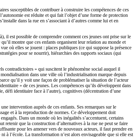
itaires susceptibles de contribuer à construire les compétences de ces
l’autonomie est réduite et qui fait l’objet d’une forme de protection
’installe dans la rue en s’associant à d’autres comme lui et en
là), il est possible de comprendre comment ces jeunes ont prise sur le
e qu’il montre que ces enfants organisent leur relation au monde et
vue où elles se jouent : places publiques (ce qui suppose la présence
stratégies pour se nourrir), hiérarchies des rapports sociaux (qui
ls contradictoires » qui suscitent le phénomène social auquel il
la mondialisation dans une ville où l’industrialisation marque depuis
 parce qu’il y voit une façon de problématiser la situation de l’acteur
té identitaire » de ces jeunes. Les compétences qu’ils développent dans
 défi identitaire face à l’autre), cognitives (décentration d’une
 une intervention auprès de ces enfants. Ses remarques sur le
tissage et à la reproduction de normes. Ce développement doit
s a engagés. Dans un monde où les inégalités s’accentuent, certains
ut retenir que la construction d’alternatives à la rue ne peut se faire
uffisante pour les amener vers de nouveaux acteurs, il faut prendre en
ni à l’école. La transformation n’est alors envisageable que si elle est