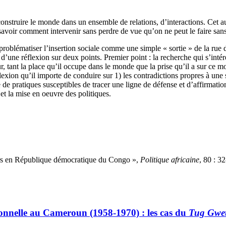
construire le monde dans un ensemble de relations, d’interactions. Cet au
à savoir comment intervenir sans perdre de vue qu’on ne peut le faire sa
problématiser l’insertion sociale comme une simple « sortie » de la rue d
d’une réflexion sur deux points. Premier point : la recherche qui s’inté
eur, tant la place qu’il occupe dans le monde que la prise qu’il a sur c
réflexion qu’il importe de conduire sur 1) les contradictions propres à un
e de pratiques susceptibles de tracer une ligne de défense et d’affirmati
et la mise en oeuvre des politiques.
ers en République démocratique du Congo »,
Politique africaine
, 80 : 3
ctionnelle au Cameroun (1958-1970) : les cas du
Tug Gwe