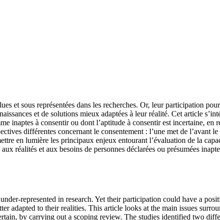
s et sous représentées dans les recherches. Or, leur participation pourra
naissances et de solutions mieux adaptées à leur réalité. Cet article s’
inaptes à consentir ou dont l’aptitude à consentir est incertaine, en réa
pectives différentes concernant le consentement : l’une met de l’avant l
ettre en lumière les principaux enjeux entourant l’évaluation de la capac
aux réalités et aux besoins de personnes déclarées ou présumées inaptes et
nder-represented in research. Yet their participation could have a positi
 adapted to their realities. This article looks at the main issues surro
rtain, by carrying out a scoping review. The studies identified two diff