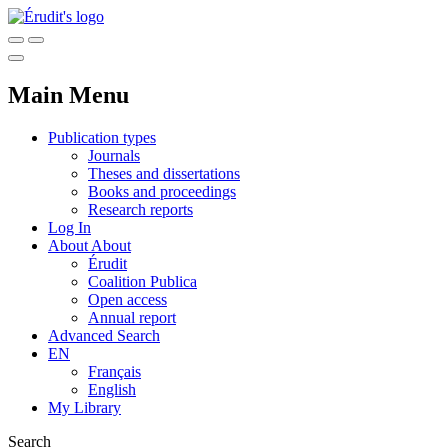
Main Menu
Publication types
Journals
Theses and dissertations
Books and proceedings
Research reports
Log In
About
About
Érudit
Coalition Publica
Open access
Annual report
Advanced Search
EN
Français
English
My Library
Search