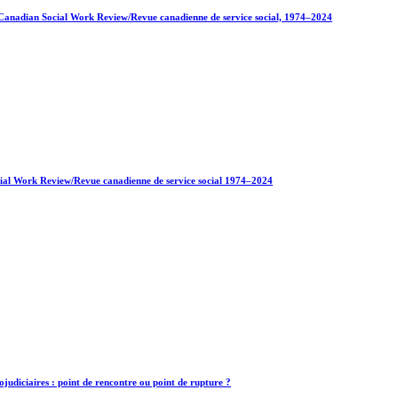
 : Canadian Social Work Review/Revue canadienne de service social, 1974–2024
ocial Work Review/Revue canadienne de service social 1974–2024
hojudiciaires : point de rencontre ou point de rupture ?