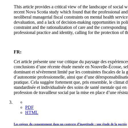
This article provides a critical view of the landscape of social
recent Nova Scotia study which found that the professional and 
neoliberal managerial fiscal constraints on mental health servi
devaluation, and a lack of decision-making opportunities in poli
constraint and the rationalization of care and the correspondin
professional practice and identity, calling for the protection of 
FR:
Cet article présente une vue critique du paysage des expériences
conclusions d’une récente étude menée en Nouvelle-Écosse, selon
dominant et sévèrement limité par les contraintes fiscales de la
d’autonomie professionnelle, ainsi que d’une déresponsabilisatio
pratique. Cela suggère fortement que, pris ensemble, le climat du
standardisée et individualisée des soins de santé mentale qui en dé
profession de travailleur social par la mise en place d’une résist
PDF
HTML
Les enjeux du consentement dans un contexte d’inaptitude : une étude de la portée