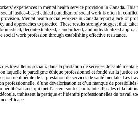
 workers’ experiences in mental health service provision in Canada. This 
social justice–based ethical paradigm of social work is often in conflic
ce provision. Mental health social workers in Canada report a lack of p
cy and approaches to practice. These results strongly suggest that, taken
g biomedical, decontextualized, standardized, and individualized approa
the social work profession through establishing effective resistance.
 des travailleurs sociaux dans la prestation de services de santé mental
 laquelle le paradigme éthique professionnel et fondé sur la justice soc
 gestion néolibérale de la prestation de services de santé mentale. Les t
n professionnelle, d’une dévalorisation et d’un manque de possibilités d
 néolibéralisme, qui met l’accent sur les contraintes fiscales et la ratio
coule, trahissent la pratique et l’identité professionnelles du travail soc
ance efficace.