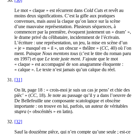
[30]
Le mot « claque » est récurrent dans
Cold Cuts
et revêt au
moins deux significations. C’est la gifle aux pratiques
convenues, mais aussi la claque qu’on lance sur la scène
d’une mauvaise représentation. Plusieurs séquences, à
commencer par la première, évoquent justement un « dram’ »,
le drame privé du célibataire, incidemment de l’écrivain.
L’écriture : une représentation, un jeu, la mise en scène d’un
« je » masqué en « il », un obscur « théâtre » (
CC
,
40
) où l’on
ment. Puisque
Nous mentons tous
(c’est le titre du roman paru
en
1997
) et que
Le texte juste ment
. J’ajoute que le mot
« claque » est accompagné de son anagramme éloquente :
« calque ». Le texte n’est jamais qu’un calque du réel.
[31]
On lit, page
18
: « crois-moi je suis un cas je pens’ et chie des
pièc’ » (
CC
,
18
). Je note au passage qu’il y a dans l’oeuvre de
De Bellefeuille une composante scatologique et obscène
importante : on trouve en lui, parfois, un auteur de véritables
stupra
(« obscénités » en latin).
[32]
Sauf la douzième pièce, qui n’en compte qu’une seule ; est-ce