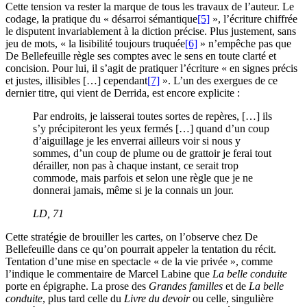
Cette tension va rester la marque de tous les travaux de l’auteur. Le
codage, la pratique du « désarroi sémantique
[5]
», l’écriture chiffrée
le disputent invariablement à la diction précise. Plus justement, sans
jeu de mots, « la lisibilité toujours truquée
[6]
» n’empêche pas que
De Bellefeuille règle ses comptes avec le sens en toute clarté et
concision. Pour lui, il s’agit de pratiquer l’écriture « en signes précis
et justes, illisibles […] cependant
[7]
». L’un des exergues de ce
dernier titre, qui vient de Derrida, est encore explicite :
Par endroits, je laisserai toutes sortes de repères, […] ils
s’y précipiteront les yeux fermés […] quand d’un coup
d’aiguillage je les enverrai ailleurs voir si nous y
sommes, d’un coup de plume ou de grattoir je ferai tout
dérailler, non pas à chaque instant, ce serait trop
commode, mais parfois et selon une règle que je ne
donnerai jamais, même si je la connais un jour.
LD
,
71
Cette stratégie de brouiller les cartes, on l’observe chez De
Bellefeuille dans ce qu’on pourrait appeler la tentation du récit.
Tentation d’une mise en spectacle « de la vie privée », comme
l’indique le commentaire de Marcel Labine que
La belle conduite
porte en épigraphe. La prose des
Grandes familles
et de
La belle
conduite
, plus tard celle du
Livre du devoir
ou celle, singulière