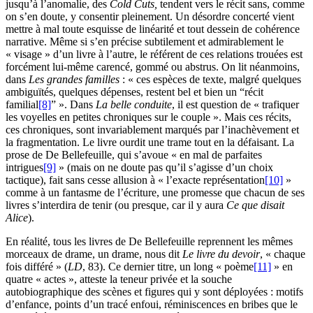
jusqu’à l’anomalie, des
Cold Cuts,
tendent vers le récit sans, comme
on s’en doute, y consentir pleinement. Un désordre concerté vient
mettre à mal toute esquisse de linéarité et tout dessein de cohérence
narrative. Même si s’en précise subtilement et admirablement le
« visage » d’un livre à l’autre, le référent de ces relations trouées est
forcément lui-même carencé, gommé ou abstrus. On lit néanmoins,
dans
Les grandes familles
: « ces espèces de texte, malgré quelques
ambiguïtés, quelques dépenses, restent bel et bien un “récit
familial
[8]
” ». Dans
La belle conduite
, il est question de « trafiquer
les voyelles en petites chroniques sur le couple ». Mais ces récits,
ces chroniques, sont invariablement marqués par l’inachèvement et
la fragmentation. Le livre ourdit une trame tout en la défaisant. La
prose de De Bellefeuille, qui s’avoue « en mal de parfaites
intrigues
[9]
» (mais on ne doute pas qu’il s’agisse d’un choix
tactique), fait sans cesse allusion à « l’exacte représentation
[10]
»
comme à un fantasme de l’écriture, une promesse que chacun de ses
livres s’interdira de tenir (ou presque, car il y aura
Ce que disait
Alice
).
En réalité, tous les livres de De Bellefeuille reprennent les mêmes
morceaux de drame, un drame, nous dit
Le livre du devoir
, « chaque
fois différé » (
LD
,
83
). Ce dernier titre, un long « poème
[11]
» en
quatre « actes », atteste la teneur privée et la souche
autobiographique des scènes et figures qui y sont déployées : motifs
d’enfance, points d’un tracé enfoui, réminiscences en bribes que le