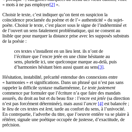
« mots à ne pas employer
[2]
».
Choisir le texte, c’est indiquer qu’on tient en suspicion la
coïncidence proclamée du poème et de l’« authenticité » du sujet-
poète. Choisir le texte, c’est placer sous le signe de l’indéterminé et
de l’ouvert un sens fatalement problématique, qui ne consent au
lisible que pour marquer la distance prise avec les supposés substrats
de la poésie :
ces textes s’installent en un lieu lent. ils n’ont de
l’écriture que l’encre jetée en une chine hésitante au
sens, plurielle ici, une quelconque marque au-delà, puis
d’harmonies hésitant bien aussi quant au sens
[3]
.
Hésitation, instabilité, précarité entendue des connexions entre
« harmonies » et significations. Dans un phrasé qui n’est pas sans
rappeler la difficile syntaxe mallarméenne,
Le texte justement
commence par formuler que l’écriture n’a que faire des mandats
assurés, du droit au but et du beau fixe : l’encre est
jetée
(sa direction
n’est pas forcément déterminée), mais aussi l’
ancre
[4]
est balancée ;
le
lieu
de ces textes est
lent
, tarde au confort du sens, à l’univocité.
En contrepartie, l’adverbe du titre, que l’oeuvre entière va se plaire à
réitérer, signale une poétique occupée de justesse, d’exactitude, de
précision.