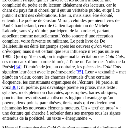
complicité du poète et du lecteur, idéalement
des
lecteurs, car le
chant du pays fut si choral qu’il eut un véritable public, et qu’à ce
public il offrit des célébrations. Être lu, mais aussi être écouté,
entendu. Le poème de Gaston Miron, celui des premiers livres de
Paul Chamberland, ceux de Gatien Lapointe ou de Michèle
Lalonde, sans s’y réduire, participent de la parole et, partant,
appellent comme naturellement l’écho sonore d’une réception
complice, voire fervente ou militante. Le petit livre de De
Bellefeuille est édité longtemps après les oeuvres qu’on vient
d’évoquer, mais il est certain que leur influence n’est pas nulle en
1985
. Quoi qu’il en soit, on imagine mal la récitation des
Cold Cuts
,
ces morceaux d’une parole triturée, à l’une ou l’autre des Nuits de la
Poésie
[34]
. D’entrée de jeu, au contraire, les pièces des
Cold Cuts
signalent leur écart avec le poème-parole
[35]
. Leur « textualité » met
plutôt en valeur, contre les charmes éventuels d’une certaine
éloquence, les constituants organiques de l’écriture. Ni parole, ni
voix
[36]
; ni poème, pas davantage poème en prose, mais texte :
syllabes, mots pleins ou charcutés, apostrophes, barres obliques,
ponctuation ressortissant au discours logique davantage qu’au
poème, deux points, parenthèses, tirets, mais qui en deviennent
néanmoins les nouveaux éléments moteurs. Un « text’ en pros’ » :
une écriture qui cherche à refouler dans ses marges tous les signes
entendus de la poéticité, un texte « énergumène ».
Même si l’entreprise des
Cold Cuts
n’est exempte ni de ludisme ni