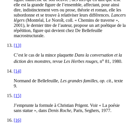
elle est la grande figure de l’ensemble, affectant, pour ainsi
dire, indistinctement vers ou prose, théorie et roman, elle les
subordonne et se trouve à relativiser leurs différences.
Lancers
légers
(Montréal, Le Noroît, coll. « Chemins de traverse »,
2001
), le dernier titre de l’auteur, propose un art poétique de la
répétition, figure qui devient chez De Bellefeuille
macrostructurale.
[13]
C’est le cas de la mince plaquette
Dans la conversation et la
o
diction des monstres
, revue
Les Herbes rouges
, n
81
,
1980
.
[14]
Normand de Bellefeuille,
Les grandes familles
,
op. cit
., texte
9
.
[15]
J’emprunte la formule à Christian Prigent. Voir « La poésie
sans statue », dans
Denis Roche
, Paris, Seghers,
1977
.
[16]