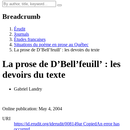
Breadcrumb
Érudit
Journals
Études françaises
Situations du poème en prose au Québec
La prose de D’Bell’feuill’ : les devoirs du texte
La prose de D’Bell’feuill’ : les
devoirs du texte
Gabriel Landry
Online publication: May 4, 2004
URI
https://id.erudit.org/iderudit/008149ar
Copied
An error has
occurred