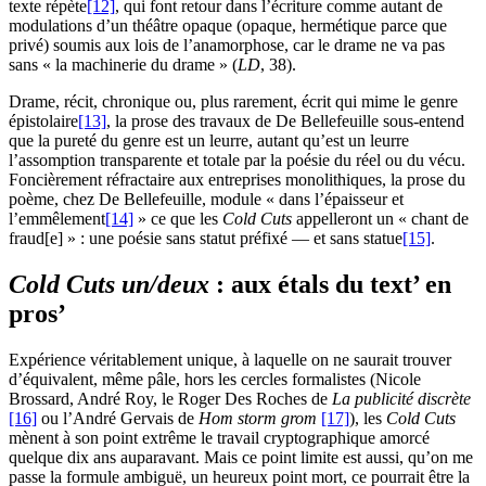
texte répète
[12]
, qui font retour dans l’écriture comme autant de
modulations d’un théâtre opaque (opaque, hermétique parce que
privé) soumis aux lois de l’anamorphose, car le drame ne va pas
sans « la machinerie du drame » (
LD
,
38
).
Drame, récit, chronique ou, plus rarement, écrit qui mime le genre
épistolaire
[13]
, la prose des travaux de De Bellefeuille sous-entend
que la pureté du genre est un leurre, autant qu’est un leurre
l’assomption transparente et totale par la poésie du réel ou du vécu.
Foncièrement réfractaire aux entreprises monolithiques, la prose du
poème, chez De Bellefeuille, module « dans l’épaisseur et
l’emmêlement
[14]
» ce que les
Cold Cuts
appelleront un « chant de
fraud[e] » : une poésie sans statut préfixé — et sans statue
[15]
.
Cold Cuts un/deux
: aux étals du text’ en
pros’
Expérience véritablement unique, à laquelle on ne saurait trouver
d’équivalent, même pâle, hors les cercles formalistes (Nicole
Brossard, André Roy, le Roger Des Roches de
La publicité discrète
[16]
ou l’André Gervais de
Hom storm grom
[17]
), les
Cold Cuts
mènent à son point extrême le travail cryptographique amorcé
quelque dix ans auparavant. Mais ce point limite est aussi, qu’on me
passe la formule ambiguë, un heureux point mort, ce pourrait être la