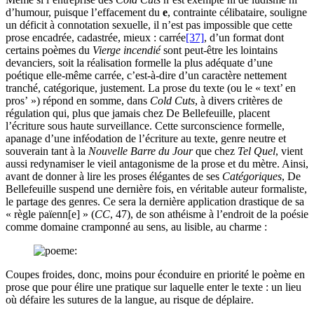
d’humour, puisque l’effacement du
e
, contrainte célibataire, souligne
un déficit à connotation sexuelle, il n’est pas impossible que cette
prose encadrée, cadastrée, mieux : carrée
[37]
, d’un format dont
certains poèmes du
Vierge incendié
sont peut-être les lointains
devanciers, soit la réalisation formelle la plus adéquate d’une
poétique elle-même carrée, c’est-à-dire d’un caractère nettement
tranché, catégorique, justement. La prose du texte (ou le « text’ en
pros’ ») répond en somme, dans
Cold Cuts
, à divers critères de
régulation qui, plus que jamais chez De Bellefeuille, placent
l’écriture sous haute surveillance. Cette surconscience formelle,
apanage d’une inféodation de l’écriture au texte, genre neutre et
souverain tant à la
Nouvelle Barre du Jour
que chez
Tel Quel
, vient
aussi redynamiser le vieil antagonisme de la prose et du mètre. Ainsi,
avant de donner à lire les proses élégantes de ses
Catégoriques
, De
Bellefeuille suspend une dernière fois, en véritable auteur formaliste,
le partage des genres. Ce sera la dernière application drastique de sa
« règle païenn[e] » (
CC
,
47
), de son athéisme à l’endroit de la poésie
comme domaine cramponné au sens, au lisible, au charme :
Coupes froides, donc, moins pour éconduire en priorité le poème en
prose que pour élire une pratique sur laquelle enter le texte : un lieu
où défaire les sutures de la langue, au risque de déplaire.