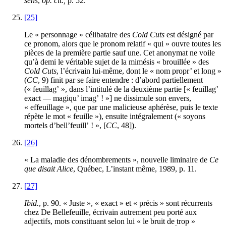
sens
,
op. cit.,
p.
52
.
[25]
Le « personnage » célibataire des
Cold Cuts
est désigné par
ce pronom, alors que le pronom relatif « qui » ouvre toutes les
pièces de la première partie sauf une. Cet anonymat ne voile
qu’à demi le véritable sujet de la mimésis « brouillée » des
Cold Cuts
, l’écrivain lui-même, dont le « nom propr’ et long »
(
CC
,
9
) finit par se faire entendre : d’abord partiellement
(« feuillag’ », dans l’intitulé de la deuxième partie [« feuillag’
exact — magiqu’ imag’ ! »] ne dissimule son envers,
« effeuillage », que par une malicieuse aphérèse, puis le texte
répète le mot « feuille »), ensuite intégralement (« soyons
mortels d’bell’feuill’ ! », [
CC
,
48
]).
[26]
« La maladie des dénombrements », nouvelle liminaire de
Ce
que disait Alice
, Québec, L’instant même,
1989
, p.
11
.
[27]
Ibid.
, p.
90
. « Juste », « exact » et « précis » sont récurrents
chez De Bellefeuille, écrivain autrement peu porté aux
adjectifs, mots constituant selon lui « le bruit de trop »