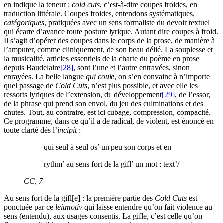
en indique la teneur :
cold cuts
, c’est-à-dire coupes froides, en
traduction littérale. Coupes froides, entendons systématiques,
catégoriques
, pratiquées avec un sens formaliste du devoir textuel
qui écarte d’avance toute posture lyrique. Autant dire coupes à froid.
Il s’agit d’opérer des coupes dans le corps de la prose, de manière à
l’amputer, comme cliniquement, de son beau délié. La souplesse et
la musicalité, articles essentiels de la charte du poème en prose
depuis Baudelaire
[28]
, sont l’une et l’autre entravées, sinon
enrayées. La belle langue
qui coule
, on s’en convainc à n’importe
quel passage de
Cold Cuts
, n’est plus possible, et avec elle les
ressorts lyriques de l’extension, du développement
[29]
, de l’essor,
de la phrase qui prend son envol, du jeu des culminations et des
chutes. Tout, au contraire, est ici cubage, compression, compacité.
Ce programme, dans ce qu’il a de radical, de violent, est énoncé en
toute clarté dès l’
incipit
:
qui seul à seul os’ un peu son corps et en
rythm’ au sens fort de la gifl’ un mot : text’/
CC
,
7
Au sens fort de la gifl[e] : la première partie des
Cold Cuts
est
ponctuée par ce
leitmotiv
qui laisse entendre qu’on fait violence au
sens (entendu), aux usages consentis. La gifle, c’est celle qu’on