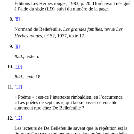
Éditions Les Herbes rouges,
1983
, p.
20
. Dorénavant désigné
à l’aide du sigle (
LD
), suivi du numéro de la page.
[8]
Normand de Bellefeuille,
Les grandes familles
, revue
Les
o
Herbes rouges
, n
52
,
1977
, texte
17
.
[9]
Ibid.
, texte
5
.
[10]
Ibid.
, texte
18
.
[11]
« Poème » : est-ce l’intertexte rimbaldien, en l’occurrence
« Les poètes de sept ans », qui laisse passer ce vocable
autrement rare chez De Bellefeuille ?
[12]
Les lecteurs de De Bellefeuille savent que la répétition est la
figure maîtresse de son oeuvre ; dès lors qu’en tant que telle