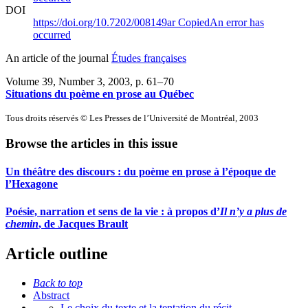
DOI
https://doi.org/10.7202/008149ar
Copied
An error has
occurred
An article of the journal
Études françaises
Volume 39, Number 3, 2003
, p. 61–70
Situations du poème en prose au Québec
Tous droits réservés © Les Presses de l’Université de Montréal, 2003
Browse the articles in this issue
Un théâtre des discours : du poème en prose à l’époque de
l’Hexagone
Poésie, narration et sens de la vie : à propos d’
Il n’y a plus de
chemin
, de Jacques Brault
Article outline
Back to top
Abstract
Le choix du texte et la tentation du récit