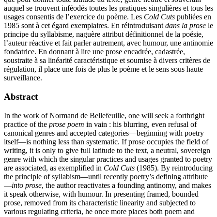
auquel se trouvent inféodés toutes les pratiques singulières et tous les
usages consentis de l’exercice du poème. Les
Cold Cuts
publiées en
1985
sont à cet égard exemplaires. En réintroduisant
dans la prose
le
principe du syllabisme, naguère attribut définitionnel de la poésie,
l’auteur réactive et fait parler autrement, avec humour, une antinomie
fondatrice. En donnant à lire une prose encadrée, cadastrée,
soustraite à sa linéarité caractéristique et soumise à divers critères de
régulation, il place une fois de plus le poème et le sens sous haute
surveillance.
Abstract
In the work of Normand de Bellefeuille, one will seek a forthright
practice of the
prose poem
in vain : his blurring, even refusal of
canonical genres and accepted categories—beginning with poetry
itself—is nothing less than systematic. If prose occupies the field of
writing, it is only to give full latitude to the text, a neutral, sovereign
genre with which the singular practices and usages granted to poetry
are associated, as exemplified in
Cold Cuts
(
1985
). By reintroducing
the principle of syllabism—until recently poetry’s defining attribute
—
into prose
, the author reactivates a founding antinomy, and makes
it speak otherwise, with humour. In presenting framed, bounded
prose, removed from its characteristic linearity and subjected to
various regulating criteria, he once more places both poem and