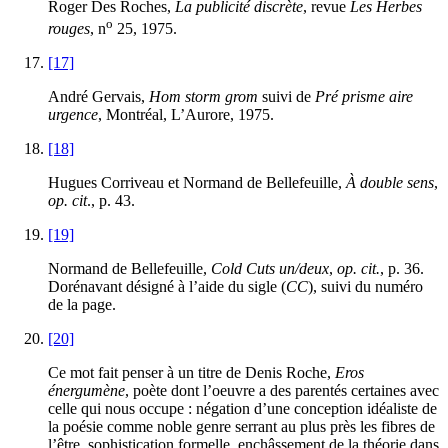
Roger Des Roches,
La publicité discrète
, revue
Les Herbes
o
rouges
, n
25
,
1975
.
[17]
André Gervais,
Hom storm grom
suivi de
Pré prisme aire
urgence
, Montréal, L’Aurore,
1975
.
[18]
Hugues Corriveau et Normand de Bellefeuille,
À double sens
,
op. cit
., p.
43
.
[19]
Normand de Bellefeuille,
Cold Cuts un/deux
,
op. cit.
, p.
36
.
Dorénavant désigné à l’aide du sigle (
CC
), suivi du numéro
de la page.
[20]
Ce mot fait penser à un titre de Denis Roche,
Eros
énergumène
, poète dont l’oeuvre a des parentés certaines avec
celle qui nous occupe : négation d’une conception idéaliste de
la poésie comme noble genre serrant au plus près les fibres de
l’être, sophistication formelle, enchâssement de la théorie dans