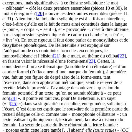
exceptions, mais significatives, à ce fixisme syllabique : le mot
« célibatair’ » clôt les deux premiers ensembles (pièces
10
et
30
), le
mot « énergumèn’
[20]
» ouvre les deux autres ensembles (pièces
11
et
31
). Attention : la limitation syllabique est à la fois « naturelle »,
c’est-à-dire qu’elle est le fait de mots ainsi constitués dans la langue
(« jour », « corps », « seul »), et « provoquée », c’est-à-dire obtenue
par la suppression systématique du
e
caduc (« chambr’ », scèn’ »,
« livr’ »). En toute rigueur, il faut donc parler de monosyllabes et de
dissyllabes phonétiques. De Bellefeuille s’est expliqué sur
l’adéquation de ces contraintes formelles excentriques, le
monosyllabisme et l’élision
[21]
du
e
muet, au thème du célibat
[22]
,
en faisant valoir la nécessité d’une forme-sens
[23]
. Certes, la
coïncidence d’un axe thématique (la solitude du célibataire) et d’un
caprice formel (l’effacement d’une marque du féminin), à première
vue, fait un peu figure de degré zéro de la forme-sens, tant
l’exercice, dans son application méthodique, semble relever de la
recette. Mais le procédé a l’avantage de soulever la question du
féminin potentiel d’un texte, qu’on ne saurait réduire à « ce petit
son
[24]
». Il pointe en tout cas, pour De Bellefeuille, un sujet
(« il
[25]
») dans sa singularité : masculine, énergumène, solitaire, à
l’écart. C’est dans cet esprit que le sous-titre de la première partie du
recueil désigne celle-ci comme une « monophonie célibataire » : un
texte réalisant rythmiquement, lexicalement, la mise à distance du
féminin. La seconde partie du livre réintroduit la lettre bannie :
« posons enfin cette lettre tantôt […] absent’
elle (toute seule)
» (
CC
,