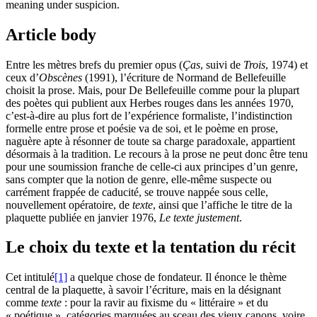
meaning under suspicion.
Article body
Entre les mètres brefs du premier opus (
Ças
, suivi de
Trois
,
1974
) et
ceux d’
Obscènes
(
1991
), l’écriture de Normand de Bellefeuille
choisit la prose. Mais, pour De Bellefeuille comme pour la plupart
des poètes qui publient aux Herbes rouges dans les années
1970
,
c’est-à-dire au plus fort de l’expérience formaliste, l’indistinction
formelle entre prose et poésie va de soi, et le poème en prose,
naguère apte à résonner de toute sa charge paradoxale, appartient
désormais à la tradition. Le recours à la prose ne peut donc être tenu
pour une soumission franche de celle-ci aux principes d’un genre,
sans compter que la notion de genre, elle-même suspecte ou
carrément frappée de caducité, se trouve nappée sous celle,
nouvellement opératoire, de
texte
, ainsi que l’affiche le titre de la
plaquette publiée en janvier
1976
,
Le texte justement
.
Le choix du texte et la tentation du récit
Cet intitulé
[1]
a quelque chose de fondateur. Il énonce le thème
central de la plaquette, à savoir l’écriture, mais en la désignant
comme
texte
: pour la ravir au fixisme du « littéraire » et du
« poétique », catégories marquées au sceau des vieux canons, voire