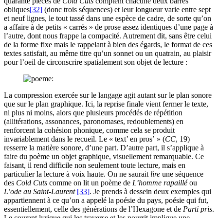
quarante pièces de
Cold Cuts
comptent chacune deux barres
obliques
[32]
(donc trois séquences) et leur longueur varie entre sept
et neuf lignes, le tout tassé dans une espèce de cadre, de sorte qu’on
a affaire à de petits « carrés » de prose assez identiques d’une page à
l’autre, dont nous frappe la compacité. Autrement dit, sans être celui
de la forme fixe mais le rappelant à bien des égards, le format de ces
textes satisfait, au même titre qu’un sonnet ou un quatrain, au plaisir
pour l’oeil de circonscrire spatialement son objet de lecture :
La compression exercée sur le langage agit autant sur le plan sonore
que sur le plan graphique. Ici, la reprise finale vient fermer le texte,
ni plus ni moins, alors que plusieurs procédés de répétition
(allitérations, assonances, paronomases, redoublements) en
renforcent la cohésion phonique, comme cela se produit
invariablement dans le recueil. Le « text’ en pros’ » (
CC
,
19
)
resserre la matière sonore, d’une part. D’autre part, il s’applique à
faire du poème un objet graphique, visuellement remarquable. Ce
faisant, il rend difficile non seulement toute lecture, mais en
particulier la lecture à voix haute. On ne saurait
lire
une séquence
des
Cold Cuts
comme on lit un poème de
L’homme rapaillé
ou
L’ode au Saint-Laurent
[33]
. Je prends à dessein deux exemples qui
appartiennent à ce qu’on a appelé la poésie du pays, poésie qui fut,
essentiellement, celle des générations de l’Hexagone et de
Parti pris
.
Le courant lyrique qui les traverse et les nourrit implique une