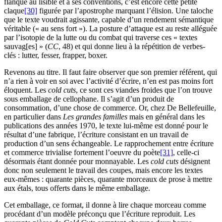
flanque au lisible et à ses conventions, c’est encore cette petite
claque
[30]
figurée par l’apostrophe marquant l’élision. Une taloche
que le texte voudrait agissante, capable d’un rendement sémantique
véritable (« au sens fort »). La posture d’attaque est au reste alléguée
par l’isotopie de la lutte ou du combat qui traverse ces « textes
sauvag[es] » (
CC
,
48
) et qui donne lieu à la répétition de verbes-
clés : lutter, fesser, frapper, boxer.
Revenons au titre. Il faut faire observer que son premier référent, qui
n’a rien à voir en soi avec l’activité d’écrire, n’en est pas moins fort
éloquent. Les
cold cuts
, ce sont ces viandes froides que l’on trouve
sous emballage de cellophane. Il s’agit d’un produit de
consommation, d’une chose de commerce. Or, chez De Bellefeuille,
en particulier dans
Les grandes familles
mais en général dans les
publications des années
1970
, le texte lui-même est donné pour le
résultat d’une fabrique, l’écriture consistant en un travail de
production d’un sens échangeable. Le rapprochement entre écriture
et commerce trivialise fortement l’oeuvre du poète
[31]
, celle-ci
désormais étant donnée pour monnayable. Les
cold cuts
désignent
donc non seulement le travail des coupes, mais encore les textes
eux-mêmes : quarante pièces, quarante morceaux de prose à mettre
aux étals, tous offerts dans le même emballage.
Cet emballage, ce format, il donne à lire chaque morceau comme
procédant d’un modèle préconçu que l’écriture reproduit. Les