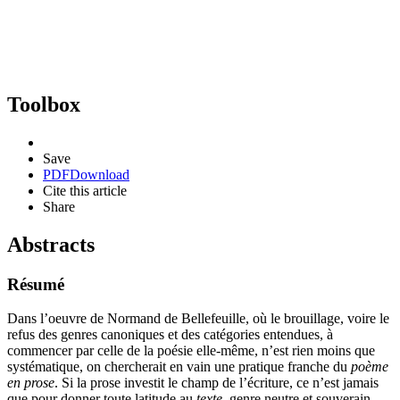
Toolbox
Save
PDF
Download
Cite this article
Share
Abstracts
Résumé
Dans l’oeuvre de Normand de Bellefeuille, où le brouillage, voire le
refus des genres canoniques et des catégories entendues, à
commencer par celle de la poésie elle-même, n’est rien moins que
systématique, on chercherait en vain une pratique franche du
poème
en prose
. Si la prose investit le champ de l’écriture, ce n’est jamais
que pour donner toute latitude au
texte
, genre neutre et souverain