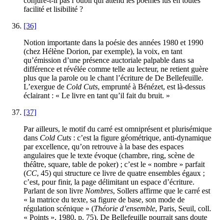
conjure-t-il pas l’oubli qui attend les poèmes lus en toutes
facilité et lisibilité ?
[36]
Notion importante dans la poésie des années
1980
et
1990
(chez Hélène Dorion, par exemple), la voix, en tant
qu’émission d’une présence auctoriale palpable dans sa
différence et révélée comme telle au lecteur, ne retient guère
plus que la parole ou le chant l’écriture de De Bellefeuille.
L’exergue de
Cold Cuts
, emprunté à Bénézet, est là-dessus
éclairant : « Le livre en tant qu’il fait du bruit. »
[37]
Par ailleurs, le motif du carré est omniprésent et plurisémique
dans
Cold Cuts
: c’est la figure géométrique, anti-dynamique
par excellence, qu’on retrouve à la base des espaces
angulaires que le texte évoque (chambre, ring, scène de
théâtre, square, table de poker) ; c’est le « nombre » parfait
(
CC
,
45
) qui structure ce livre de quatre ensembles égaux ;
c’est, pour finir, la page délimitant un espace d’écriture.
Parlant de son livre
Nombres
, Sollers affirme que le carré est
« la matrice du texte, sa figure de base, son mode de
régulation scénique » (
Théorie d’ensemble
, Paris, Seuil, coll.
« Points »,
1980
, p.
75
). De Bellefeuille pourrait sans doute