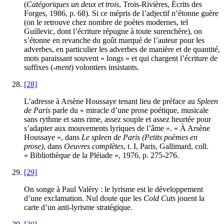
(
Catégoriques un deux et trois
, Trois-Rivières, Écrits des
Forges,
1986
, p.
68
). Si ce mépris de l’adjectif n’étonne guère
(on le retrouve chez nombre de poètes modernes, tel
Guillevic, dont l’écriture répugne à toute surenchère), on
s’étonne en revanche du goût marqué de l’auteur pour les
adverbes, en particulier les adverbes de manière et de quantité,
mots paraissant souvent « longs » et qui chargent l’écriture de
suffixes (-
ment
) volontiers insistants.
[28]
L’adresse à Arsène Houssaye tenant lieu de préface au
Spleen
de Paris
parle du « miracle d’une prose poétique, musicale
sans rythme et sans rime, assez souple et assez heurtée pour
s’adapter aux mouvements lyriques de l’âme ». « À Arsène
Houssaye », dans
Le spleen de Paris (Petits poèmes en
prose)
, dans
Oeuvres complètes
, t. I, Paris, Gallimard, coll.
« Bibliothèque de la Pléiade »,
1976
, p.
275
-
276
.
[29]
On songe à Paul Valéry : le lyrisme est le développement
d’une exclamation. Nul doute que les
Cold Cuts
jouent la
carte d’un anti-lyrisme stratégique.