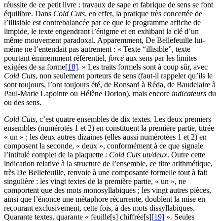
réussite de ce petit livre : travaux de sape et fabrique de sens se font
équilibre. Dans
Cold Cuts
, en effet, la pratique très concertée de
l’illisible est contrebalancée par ce que le programme affiche de
limpide, le texte engendrant l’énigme et en exhibant la clé d’un
même mouvement paradoxal. Apparemment, De Bellefeuille lui-
même ne l’entendait pas autrement : « Texte “illisible”, texte
pourtant éminemment référentiel,
forcé
aux sens par les limites
exigées de sa forme
[18]
. » Les traits formels sont à coup sûr, avec
Cold Cuts
, non seulement porteurs de sens (faut-il rappeler qu’ils le
sont toujours, l’ont toujours été, de Ronsard à Réda, de Baudelaire à
Paul-Marie Lapointe ou Hélène Dorion), mais encore
indicateurs
du
ou des sens.
Cold Cuts
, c’est quatre ensembles de dix textes. Les deux premiers
ensembles (numérotés
1
et
2
) en constituent la première partie, titrée
«
un
» ; les deux autres dizaines (elles aussi numérotées
1
et
2
) en
composent la seconde, «
deux
», conformément à ce que signale
l’intitulé complet de la plaquette :
Cold Cuts un/deux
. Outre cette
indication relative à la structure de l’ensemble, ce titre arithmétique,
très De Bellefeuille, renvoie à une composante formelle tout à fait
singulière : les vingt textes de la première partie, «
un
», ne
comportent que des mots monosyllabiques ; les vingt autres pièces,
ainsi que l’énonce une métaphore récurrente, doublent la mise en
recourant exclusivement, cette fois, à des mots dissyllabiques.
Quarante textes, quarante « feuille[s] chiffrée[s]
[19]
». Seules