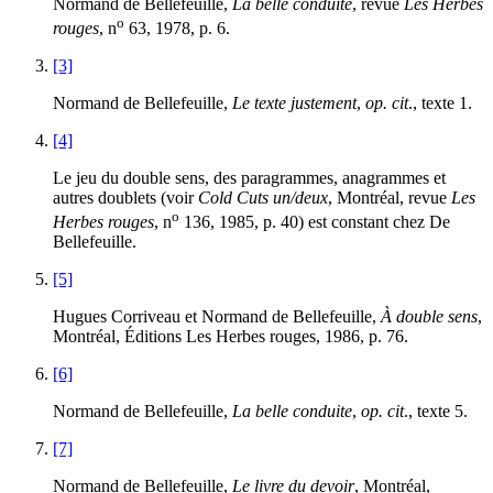
Normand de Bellefeuille,
La belle conduite
, revue
Les Herbes
o
rouges
, n
63
,
1978
, p.
6
.
[3]
Normand de Bellefeuille,
Le texte justement
,
op. cit
., texte
1
.
[4]
Le jeu du double sens, des paragrammes, anagrammes et
autres doublets (voir
Cold Cuts un/deux
, Montréal, revue
Les
o
Herbes rouges
, n
136
,
1985
, p.
40
) est constant chez De
Bellefeuille.
[5]
Hugues Corriveau et Normand de Bellefeuille,
À double sens
,
Montréal, Éditions Les Herbes rouges,
1986
, p.
76
.
[6]
Normand de Bellefeuille,
La belle conduite
,
op. cit
., texte
5
.
[7]
Normand de Bellefeuille,
Le livre du devoir
, Montréal,