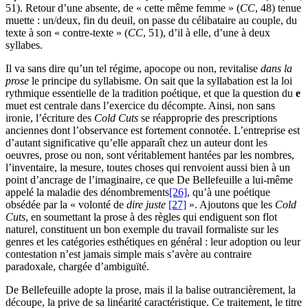
51
). Retour d’une absente, de « cette même femme » (
CC
,
48
) tenue
muette : un/deux, fin du deuil, on passe du célibataire au couple, du
texte à son « contre-texte » (
CC
,
51
), d’il à elle, d’une à deux
syllabes.
Il va sans dire qu’un tel régime, apocope ou non, revitalise
dans la
prose
le principe du syllabisme. On sait que la syllabation est la loi
rythmique essentielle de la tradition poétique, et que la question du
e
muet est centrale dans l’exercice du décompte. Ainsi, non sans
ironie, l’écriture des
Cold Cuts
se réapproprie des prescriptions
anciennes dont l’observance est fortement connotée. L’entreprise est
d’autant significative qu’elle apparaît chez un auteur dont les
oeuvres, prose ou non, sont véritablement hantées par les nombres,
l’inventaire, la mesure, toutes choses qui renvoient aussi bien à un
point d’ancrage de l’imaginaire, ce que De Bellefeuille a lui-même
appelé la maladie des dénombrements
[26]
, qu’à une poétique
obsédée par la « volonté de
dire juste
[27]
». Ajoutons que les
Cold
Cuts
, en soumettant la prose à des règles qui endiguent son flot
naturel, constituent un bon exemple du travail formaliste sur les
genres et les catégories esthétiques en général : leur adoption ou leur
contestation n’est jamais simple mais s’avère au contraire
paradoxale, chargée d’ambiguïté.
De Bellefeuille adopte la prose, mais il la balise outrancièrement, la
découpe, la prive de sa linéarité caractéristique. Ce traitement, le titre