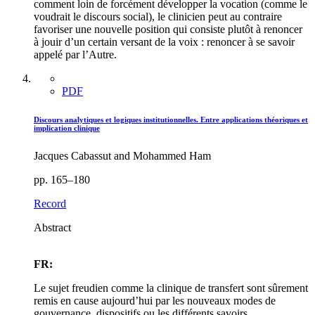
comment loin de forcément développer la vocation (comme le
voudrait le discours social), le clinicien peut au contraire
favoriser une nouvelle position qui consiste plutôt à renoncer
à jouir d’un certain versant de la voix : renoncer à se savoir
appelé par l’Autre.
PDF
Discours analytiques et logiques institutionnelles. Entre applications théoriques et
implication clinique
Jacques Cabassut and Mohammed Ham
pp. 165–180
Record
Abstract
FR:
Le sujet freudien comme la clinique de transfert sont sûrement
remis en cause aujourd’hui par les nouveaux modes de
gouvernance, dispositifs ou les différents savoirs