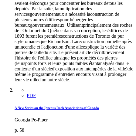
avaient étéconçus pour concentrer les bureaux detous les
députés. Par la suite, lamultiplication des
servicesgouvernementaux a nécessité laconstruction de
plusieurs autres édificespour héberger les
bureauxgouvernementaux. Utilisantprincipalement des roches
de l'Ontarioet du Québec dans sa conception, lesédifices de
1893 furent les premièresconstructions de Toronto du pur
styleromanesque Richardson. Lareconstruction partielle après
unincendie et l'adjonction d'une aileexplique la variété des
pierres de tailledu site. Le présent article décritbrièvement
l'histoire de l'édifice ainsique les propriétés des pierres
(leurspoints forts et leurs points faibles étantanalysés dans le
contexte d'un siècled'exposition aux intempéries de la ville),de
même le programme d'entretien encours visant à prolonger
leur vie utiled'un autre siècle.
PDF
A New Series on the Igneous Rock Associations of Canada
Georgia Pe-Piper
p. 58