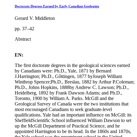
Doctorate Degrees Earned by Early Canadian Geologists
Gerard V. Middleton
pp. 37–42
Abstract
EN:
The first doctorate degrees in the geological sciences earned
by Canadians were: Ph.D., Yale, 1871 by Bernard
J.Harrington; Ph.D., Gôttingen, 1877 byJoseph William
Winthrop Spencer;Ph.D., Breslau, 1882 by Arthur P.Coleman;
Ph.D., Johns Hopkins, 1888by Andrew C. Lawson; Ph.D.,
Heidelberg, 1892 by Frank Dawson Adams; and Ph.D.,
Toronto, 1900 by William A. Parks. McGill and the
Geological Survey of Canada were the two institutions that
most encouraged Canadians to seek graduate-level
qualifications. Yale had an important influence on McGill: its
SheffieldScientific School influenced William Dawson to set
up the McGill Department of Practical Science, and he
appointed Harrington to be its head. In the 1860s and 1870s,
the Yale school was the preeminent school in the United