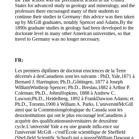
States for advanced study in geology and mineralogy, and the
professors there encouraged many of their students to
continue their studies in Germany: this advice was then taken
up by McGill graduates, notably Spencer and Adams.By the
1890s graduate studies in geology had been developed to the
doctorate level in many other American universities, so that
travel to Germany was no longer necessary.
FR:
Les premiers diplômes de doctorat ensciences de la Terre
décernés à desCanadiens sont les suivants : PhD, Yale,1871 à
Bernard J. Harrington; Ph.D.,Gôttingen, 1877 à Joseph
WilliamWinthrop Spencer; Ph.D., Breslau,1882 à Arthur P.
Coleman; Ph.D., JohnsHopkins, 1888 à Andrew C.
Lawson;Ph.D., Heidelberg, 1892 à FrankDawson Adams; et
Ph.D., Toronto,1900 à William A. Parks. L'universitéMcGill
ainsi que la Commissiongéologique du Canada sont les
deuxinstitutions qui ont le plus encouragé lesCanadiens à
acquérir des qualificationsuniversitaires de deuxième
cycle.L'université Yale a eu une grande influ-ence sur
l'université McGill - c'estl'École scientifique de Sheffield
(Shef-field Scientific School) qui a pousséWilliam Dawson a