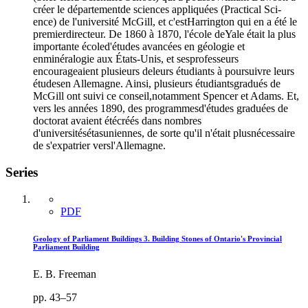
créer le départementde sciences appliquées (Practical Sci-
ence) de l'université McGill, et c'estHarrington qui en a été le
premierdirecteur. De 1860 à 1870, l'école deYale était la plus
importante écoled'études avancées en géologie et
enminéralogie aux États-Unis, et sesprofesseurs
encourageaient plusieurs deleurs étudiants à poursuivre leurs
étudesen Allemagne. Ainsi, plusieurs étudiantsgradués de
McGill ont suivi ce conseil,notamment Spencer et Adams. Et,
vers les années 1890, des programmesd'études graduées de
doctorat avaient étécréés dans nombres
d'universitésétasuniennes, de sorte qu'il n'était plusnécessaire
de s'expatrier versl'Allemagne.
Series
PDF
Geology of Parliament Buildings 3. Building Stones of Ontario's Provincial
Parliament Building
E. B. Freeman
pp. 43–57