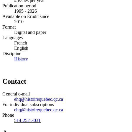
4 issues per year
Publication period
1995 - 2026
Available on Érudit since
2010
Format
Digital and paper
Languages
French
English
Discipline
History
Contact
General e-mail
ehq@histoirequebec.qc.ca
For individual subscriptions
ehq@histoirequebec.qc.ca
Phone
514-252-3031