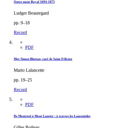
Outre mont Royal 1694-1875
Ludger Beauregard
pp. 9–18
Record
PDF
Mgr Simon Bluteau, curé de Saint-Félicien
Mario Lalancette
pp. 19–25
Record
PDF
De Montréal à Mont Laurier : à travers les Laurentides
Gilles Boileau