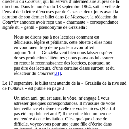
directeur du
Courrier,
qui lui servira d’intermédiaire auprès de la
direction. Dans le numéro du 13 septembre 1864, soit la veille de
l’envoi de la lettre d’excuses par de Cazes et deux jours avant la
parution de son dernier billet dans
Le Messager
, la rédaction du
Courrier
annonce avoir reçu une « charmante » correspondance
signée du « gentil » pseudonyme de Graziella :
Nous ne dirons pas à nos lectrices comment est
délicieuse, légère et pétillante, cette bluette ; elles nous
en voudraient trop de ne pas leur avoir offert
aujourd’hui — Graziella veut bien nous laisser espérer
de ses productions littéraires ; nous pouvons lui assurer
en retour la reconnaissance des lectrices, pourquoi ne
pas dire des lecteurs, d’une certaine classe surtout, et du
rédacteur du
Courrier
[21]
.
Le 17 septembre, le billet tant attendu de la « Graziella de la rive sud
de l’Ottawa » est publié en page 3 :
Un mien ami, qui est aussi le vôtre, m’engage à vous
adresser quelques correspondances. Il m’assure de votre
bienveillance et même de celle de vos lectrices. (N’a-t-il
pas été trop loin cet ami ?) Il me coûte bien un peu de
me rendre à cette invitation. C’est quelque chose de
difficile, voyez-vous pour une jeune fille d’écrire dans