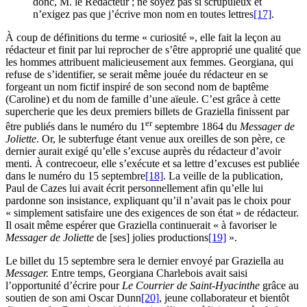
donc, M. le Rédacteur ; ne soyez pas si scrupuleux et
n’exigez pas que j’écrive mon nom en toutes lettres
[17]
.
À coup de définitions du terme « curiosité », elle fait la leçon au
rédacteur et finit par lui reprocher de s’être approprié une qualité que
les hommes attribuent malicieusement aux femmes. Georgiana, qui
refuse de s’identifier, se serait même jouée du rédacteur en se
forgeant un nom fictif inspiré de son second nom de baptême
(Caroline) et du nom de famille d’une aïeule. C’est grâce à cette
supercherie que les deux premiers billets de Graziella finissent par
er
être publiés dans le numéro du 1
septembre 1864 du
Messager de
Joliette
. Or, le subterfuge étant venue aux oreilles de son père, ce
dernier aurait exigé qu’elle s’excuse auprès du rédacteur d’avoir
menti. À contrecoeur, elle s’exécute et sa lettre d’excuses est publiée
dans le numéro du 15 septembre
[18]
. La veille de la publication,
Paul de Cazes lui avait écrit personnellement afin qu’elle lui
pardonne son insistance, expliquant qu’il n’avait pas le choix pour
« simplement satisfaire une des exigences de son état » de rédacteur.
Il osait même espérer que Graziella continuerait « à favoriser le
Messager de Joliette
de [ses] jolies productions
[19]
».
Le billet du 15 septembre sera le dernier envoyé par Graziella au
Messager.
Entre temps, Georgiana Charlebois avait saisi
l’opportunité d’écrire pour
Le Courrier de Saint-Hyacinthe
grâce au
soutien de son ami Oscar Dunn
[20]
, jeune collaborateur et bientôt