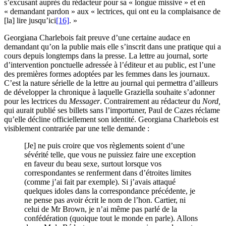
s’excusant auprès du rédacteur pour sa « longue missive » et en
« demandant pardon » aux « lectrices, qui ont eu la complaisance de
[la] lire jusqu’ici
[16]
. »
Georgiana Charlebois fait preuve d’une certaine audace en
demandant qu’on la publie mais elle s’inscrit dans une pratique qui a
cours depuis longtemps dans la presse. La lettre au journal, sorte
d’intervention ponctuelle adressée à l’éditeur et au public, est l’une
des premières formes adoptées par les femmes dans les journaux.
C’est la nature sérielle de la lettre au journal qui permettra d’ailleurs
de développer la chronique à laquelle Graziella souhaite s’adonner
pour les lectrices du
Messager
. Contrairement au rédacteur du
Nord,
qui aurait publié ses billets sans l’importuner, Paul de Cazes réclame
qu’elle décline officiellement son identité. Georgiana Charlebois est
visiblement contrariée par une telle demande :
[Je] ne puis croire que vos règlements soient d’une
sévérité telle, que vous ne puissiez faire une exception
en faveur du beau sexe, surtout lorsque vos
correspondantes se renferment dans d’étroites limites
(comme j’ai fait par exemple). Si j’avais attaqué
quelques idoles dans la correspondance précédente, je
ne pense pas avoir écrit le nom de l’hon. Cartier, ni
celui de Mr Brown, je n’ai même pas parlé de la
confédération (quoique tout le monde en parle). Allons