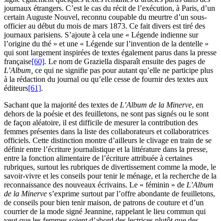
journaux étrangers. C’est le cas du récit de l’exécution, à Paris, d’un
certain Auguste Nouvel, reconnu coupable du meurtre d’un sous-
officier au début du mois de mars 1873. Ce fait divers est tiré des
journaux parisiens. S’ajoute à cela une « Légende indienne sur
l’origine du thé » et une « Légende sur l’invention de la dentelle »
qui sont largement inspirées de textes également parus dans la presse
française
[60]
.
Le nom de Graziella disparaît ensuite des pages de
L’Album,
ce qui ne signifie pas pour autant qu’elle ne participe plus
à la rédaction du journal ou qu’elle cesse de fournir des textes aux
éditeurs
[61]
.
Sachant que la majorité des textes de
L’Album de la Minerve
, en
dehors de la poésie et des feuilletons, ne sont pas signés ou le sont
de façon aléatoire, il est difficile de mesurer la contribution des
femmes présentes dans la liste des collaborateurs et collaboratrices
officiels. Cette distinction montre d’ailleurs le clivage en train de se
définir entre l’écriture journalistique et la littérature dans la presse,
entre la fonction alimentaire de l’écriture attribuée à certaines
rubriques, surtout les rubriques de divertissement comme la mode, le
savoir-vivre et les conseils pour tenir le ménage, et la recherche de la
reconnaissance des nouveaux écrivains. Le « féminin » de
L’Album
de la Minerve
s’exprime surtout par l’offre abondante de feuilletons,
de conseils pour bien tenir maison, de patrons de couture et d’un
courrier de la mode signé Jeannine, rappelant le lieu commun qui
veut que les femmes soient d’abord des lectrices plutôt que des