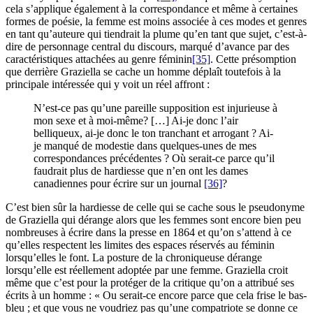
cela s’applique également à la correspondance et même à certaines
formes de poésie, la femme est moins associée à ces modes et genres
en tant qu’auteure qui tiendrait la plume qu’en tant que sujet, c’est-à-
dire de personnage central du discours, marqué d’avance par des
caractéristiques attachées au genre féminin
[35]
. Cette présomption
que derrière Graziella se cache un homme déplaît toutefois à la
principale intéressée qui y voit un réel affront :
N’est-ce pas qu’une pareille supposition est injurieuse à
mon sexe et à moi-même? […] Ai-je donc l’air
belliqueux, ai-je donc le ton tranchant et arrogant ? Ai-
je manqué de modestie dans quelques-unes de mes
correspondances précédentes ? Où serait‑ce parce qu’il
faudrait plus de hardiesse que n’en ont les dames
canadiennes pour écrire sur un journal
[36]
?
C’est bien sûr la hardiesse de celle qui se cache sous le pseudonyme
de Graziella qui dérange alors que les femmes sont encore bien peu
nombreuses à écrire dans la presse en 1864 et qu’on s’attend à ce
qu’elles respectent les limites des espaces réservés au féminin
lorsqu’elles le font. La posture de la chroniqueuse dérange
lorsqu’elle est réellement adoptée par une femme. Graziella croit
même que c’est pour la protéger de la critique qu’on a attribué ses
écrits à un homme : « Ou serait-ce encore parce que cela frise le bas-
bleu ; et que vous ne voudriez pas qu’une compatriote se donne ce