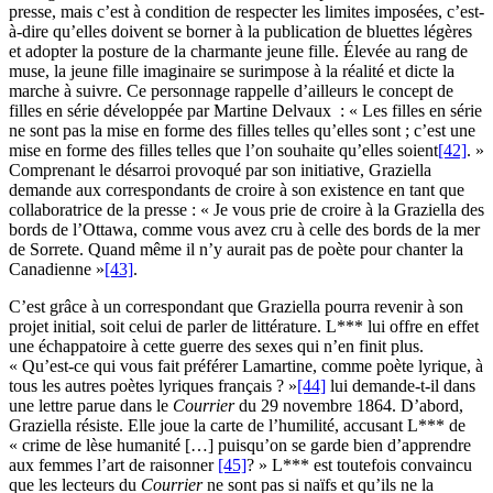
presse, mais c’est à condition de respecter les limites imposées, c’est-
à-dire qu’elles doivent se borner à la publication de bluettes légères
et adopter la posture de la charmante jeune fille. Élevée au rang de
muse, la jeune fille imaginaire se surimpose à la réalité et dicte la
marche à suivre. Ce personnage rappelle d’ailleurs le concept de
filles en série développée par Martine Delvaux : « Les filles en série
ne sont pas la mise en forme des filles telles qu’elles sont ; c’est une
mise en forme des filles telles que l’on souhaite qu’elles soient
[42]
. »
Comprenant le désarroi provoqué par son initiative, Graziella
demande aux correspondants de croire à son existence en tant que
collaboratrice de la presse : « Je vous prie de croire à la Graziella des
bords de l’Ottawa, comme vous avez cru à celle des bords de la mer
de Sorrete. Quand même il n’y aurait pas de poète pour chanter la
Canadienne »
[43]
.
C’est grâce à un correspondant que Graziella pourra revenir à son
projet initial, soit celui de parler de littérature. L*** lui offre en effet
une échappatoire à cette guerre des sexes qui n’en finit plus.
« Qu’est-ce qui vous fait préférer Lamartine, comme poète lyrique, à
tous les autres poètes lyriques français ? »
[44]
lui demande-t-il dans
une lettre parue dans le
Courrier
du 29 novembre 1864. D’abord,
Graziella résiste. Elle joue la carte de l’humilité, accusant L*** de
« crime de lèse humanité […] puisqu’on se garde bien d’apprendre
aux femmes l’art de raisonner
[45]
? » L*** est toutefois convaincu
que les lecteurs du
Courrier
ne sont pas si naïfs et qu’ils ne la