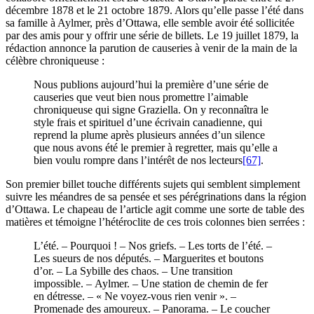
décembre 1878 et le 21 octobre 1879. Alors qu’elle passe l’été dans
sa famille à Aylmer, près d’Ottawa, elle semble avoir été sollicitée
par des amis pour y offrir une série de billets. Le 19 juillet 1879, la
rédaction annonce la parution de causeries à venir de la main de la
célèbre chroniqueuse :
Nous publions aujourd’hui la première d’une série de
causeries que veut bien nous promettre l’aimable
chroniqueuse qui signe Graziella. On y reconnaîtra le
style frais et spirituel d’une écrivain canadienne, qui
reprend la plume après plusieurs années d’un silence
que nous avons été le premier à regretter, mais qu’elle a
bien voulu rompre dans l’intérêt de nos lecteurs
[67]
.
Son premier billet touche différents sujets qui semblent simplement
suivre les méandres de sa pensée et ses pérégrinations dans la région
d’Ottawa. Le chapeau de l’article agit comme une sorte de table des
matières et témoigne l’hétéroclite de ces trois colonnes bien serrées :
L’été. – Pourquoi ! – Nos griefs. – Les torts de l’été. –
Les sueurs de nos députés. – Marguerites et boutons
d’or. – La Sybille des chaos. – Une transition
impossible. – Aylmer. – Une station de chemin de fer
en détresse. – « Ne voyez-vous rien venir ». –
Promenade des amoureux. – Panorama. – Le coucher