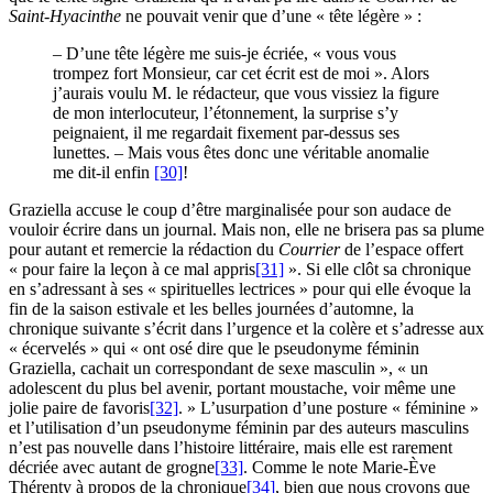
Saint-Hyacinthe
ne pouvait venir que d’une « tête légère » :
– D’une tête légère me suis-je écriée, « vous vous
trompez fort Monsieur, car cet écrit est de moi ». Alors
j’aurais voulu M. le rédacteur, que vous vissiez la figure
de mon interlocuteur, l’étonnement, la surprise s’y
peignaient, il me regardait fixement par‑dessus ses
lunettes. – Mais vous êtes donc une véritable anomalie
me dit-il enfin
[30]
!
Graziella accuse le coup d’être marginalisée pour son audace de
vouloir écrire dans un journal. Mais non, elle ne brisera pas sa plume
pour autant et remercie la rédaction du
Courrier
de l’espace offert
« pour faire la leçon à ce mal appris
[31]
». Si elle clôt sa chronique
en s’adressant à ses « spirituelles lectrices » pour qui elle évoque la
fin de la saison estivale et les belles journées d’automne, la
chronique suivante s’écrit dans l’urgence et la colère et s’adresse aux
« écervelés » qui « ont osé dire que le pseudonyme féminin
Graziella, cachait un correspondant de sexe masculin », « un
adolescent du plus bel avenir, portant moustache, voir même une
jolie paire de favoris
[32]
. » L’usurpation d’une posture « féminine »
et l’utilisation d’un pseudonyme féminin par des auteurs masculins
n’est pas nouvelle dans l’histoire littéraire, mais elle est rarement
décriée avec autant de grogne
[33]
. Comme le note Marie-Ève
Thérenty à propos de la chronique
[34]
, bien que nous croyons que