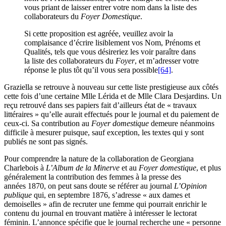
vous priant de laisser entrer votre nom dans la liste des
collaborateurs du
Foyer Domestique
.
Si cette proposition est agréée, veuillez avoir la
complaisance d’écrire lisiblement vos Nom, Prénoms et
Qualités, tels que vous désireriez les voir paraître dans
la liste des collaborateurs du
Foyer
, et m’adresser votre
réponse le plus tôt qu’il vous sera possible
[64]
.
Graziella se retrouve à nouveau sur cette liste prestigieuse aux côtés
cette fois d’une certaine Mlle Lérida et de Mlle Clara Desjardins. Un
reçu retrouvé dans ses papiers fait d’ailleurs état de « travaux
littéraires » qu’elle aurait effectués pour le journal et du paiement de
ceux-ci. Sa contribution au
Foyer domestique
demeure néanmoins
difficile à mesurer puisque, sauf exception, les textes qui y sont
publiés ne sont pas signés.
Pour comprendre la nature de la collaboration de Georgiana
Charlebois à
L’Album de la Minerve
et au
Foyer domestique
, et plus
généralement la contribution des femmes à la presse des
années 1870, on peut sans doute se référer au journal
L’Opinion
publique
qui, en septembre 1876, s’adresse « aux dames et
demoiselles » afin de recruter une femme qui pourrait enrichir le
contenu du journal en trouvant matière à intéresser le lectorat
féminin. L’annonce spécifie que le journal recherche une « personne