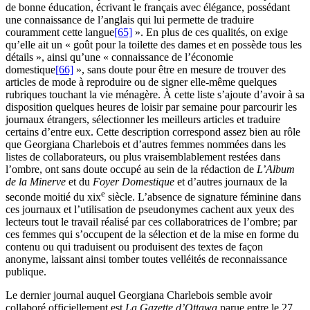
de bonne éducation, écrivant le français avec élégance, possédant
une connaissance de l’anglais qui lui permette de traduire
couramment cette langue
[65]
». En plus de ces qualités, on exige
qu’elle ait un « goût pour la toilette des dames et en possède tous les
détails », ainsi qu’une « connaissance de l’économie
domestique
[66]
», sans doute pour être en mesure de trouver des
articles de mode à reproduire ou de signer elle-même quelques
rubriques touchant la vie ménagère. À cette liste s’ajoute d’avoir à sa
disposition quelques heures de loisir par semaine pour parcourir les
journaux étrangers, sélectionner les meilleurs articles et traduire
certains d’entre eux. Cette description correspond assez bien au rôle
que Georgiana Charlebois et d’autres femmes nommées dans les
listes de collaborateurs, ou plus vraisemblablement restées dans
l’ombre, ont sans doute occupé au sein de la rédaction de
L’Album
de la Minerve
et du
Foyer Domestique
et d’autres journaux de la
e
seconde moitié du
xix
siècle. L’absence de signature féminine dans
ces journaux et l’utilisation de pseudonymes cachent aux yeux des
lecteurs tout le travail réalisé par ces collaboratrices de l’ombre; par
ces femmes qui s’occupent de la sélection et de la mise en forme du
contenu ou qui traduisent ou produisent des textes de façon
anonyme, laissant ainsi tomber toutes velléités de reconnaissance
publique.
Le dernier journal auquel Georgiana Charlebois semble avoir
collaboré officiellement est
La Gazette d’Ottawa
parue entre le 27