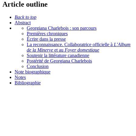
Article outline
Back to top
Abstract
Georgiana Charlebois : son parcours
Premières chroniques
Écrire dans la presse
La reconnaissance. Collaboratrice officielle à
L’Album
de la Minerve
et au
Foyer domestique
Soutenir la littérature canadienne
Postérité de Georgiana Charlebois
Conclusion
Note biographique
Notes
Bibliographie