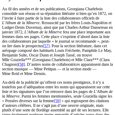
Au fil des années et de ses publications, Georgiana Charlebois
consolide son réseau et sa réputation littéraire si bien qu’en 1872, on
l’invite à faire partie de la liste des collaborateurs officiels de
L’Album de la Minerve
. Ressuscité par les frères Louis-Napoléon et
Ludger-Denis Duvernay, ainsi que par Charles-Arthur Dansereau en
janvier 1872,
L’Album de la Minerve
fera une place importante aux
femmes dans ses pages. Cette place s’exprime d’abord dans la liste
des collaborateurs par laquelle « le journal se recommande », peut-
on lire dans le prospectus
[57]
. Pour la section littérature, dans cet
aréopage composé des habituels Louis Fréchette, Pamphile Le May,
Benjamin Sulte, Oscar Dunn et Joseph Tassé, on trouve
Mlle Graziella*** (Georgiana Charlebois) et Mlle Clara*** (Clara
Chagnon)
[58]
. D’autres noms de collaboratrices apparaissent dans la
section musique — Mme Petitpas — et la section mode —
Mme Reid et Mme Dennis.
Au-delà de la publicité qu’offrent ces noms prestigieux, il n’y a
toutefois pas d’adéquation entre les noms qui apparaissent sur cette
liste et les signatures que l’on retrouve dans les pages de
L’Album de
la Minerve
. Parmi les femmes mentionnées, seule Graziella signe les
« Pensées diverses sur la femme
[59]
» qui regroupent des citations
d’auteurs célèbres. Il ne s’agit pas d’une oeuvre originale, mais
plutôt d’une sorte de florilège assemblé au gré de ses lectures. Elle
signe également quelques textes remaniés d’articles parus dans des