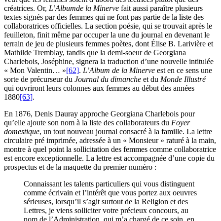
créatrices. Or,
L’Album
de la Minerve
fait aussi paraître plusieurs
textes signés par des femmes qui ne font pas partie de la liste des
collaboratrices officielles. La section poésie, qui se trouvait après le
feuilleton, finit même par occuper la une du journal en devenant le
terrain de jeu de plusieurs femmes poètes, dont Élise B. Larivière et
Mathilde Tremblay, tandis que la demi-soeur de Georgiana
Charlebois, Joséphine, signera la traduction d’une nouvelle intitulée
« Mon Valentin… »
[62]
.
L’Album de la Minerve
est en ce sens une
sorte de précurseur du
Journal du dimanche
et du
Monde Illustré
qui ouvriront leurs colonnes aux femmes au début des années
1880
[63]
.
En 1876, Denis Dauray approche Georgiana Charlebois pour
qu’elle ajoute son nom à la liste des collaborateurs du
Foyer
domestique
, un tout nouveau journal consacré à la famille. La lettre
circulaire pré imprimée, adressée à un « Monsieur » raturé à la main,
montre à quel point la sollicitation des femmes comme collaboratrice
est encore exceptionnelle. La lettre est accompagnée d’une copie du
prospectus et de la maquette du premier numéro :
Connaissant les talents particuliers qui vous distinguent
comme écrivain et l’intérêt que vous portez aux oeuvres
sérieuses, lorsqu’il s’agit surtout de la Religion et des
Lettres, je viens solliciter votre précieux concours, au
nom de l’Administration, qui m’a chargé de ce soin, en