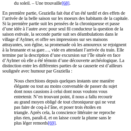
du soleil. – Une trouvaille
[68]
.
En première partie, Graziella fait état d’un été tardif et des effets de
l’arrivée de la belle saison sur les moeurs des habitants de la capitale.
Si la première partie suit les pensées de la chroniqueuse et passe
d’une idée à l’autre avec pour seul fil conducteur la question de la
saison estivale, la seconde partie suit ses déambulations dans le
village d’Aylmer, et offre ses impressions sur ses maisons
attrayantes, son église, sa promenade où les amoureux se rejoignent
à la brunante et sa gare…, vide en attendant l’arrivée du train. Elle
termine par la description d’une excursion sur l’île située en face
d’Aylmer où elle a été témoin d’une découverte archéologique. La
distinction entre les différentes parties de sa causerie est d’ailleurs
soulignée avec humour par Graziella :
Nous cherchions depuis quelques instants une manière
élégante ou tout au moins convenable de passer du sujet
dont nous causions à celui dont nous voulons vous
entretenir. N’en trouvant point, il nous a fallu recourir
au grand moyen obligé de tout chroniqueur qui ne veut
pas faire de coq-à-l’âne, et poser trois étoiles en
triangle. Après cela, la conscience littéraire ne reproche
plus rien, paraît-il, et on laisse courir la plume sans le
plus léger remords
[69]
.