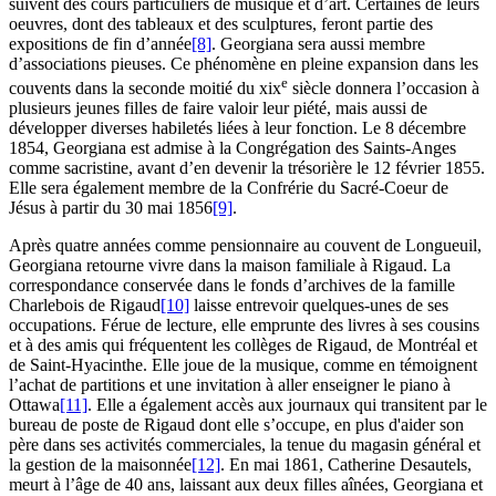
suivent des cours particuliers de musique et d’art. Certaines de leurs
oeuvres, dont des tableaux et des sculptures, feront partie des
expositions de fin d’année
[8]
. Georgiana sera aussi membre
d’associations pieuses. Ce phénomène en pleine expansion dans les
e
couvents dans la seconde moitié du
xix
siècle donnera l’occasion à
plusieurs jeunes filles de faire valoir leur piété, mais aussi de
développer diverses habiletés liées à leur fonction. Le 8 décembre
1854, Georgiana est admise à la Congrégation des Saints-Anges
comme sacristine, avant d’en devenir la trésorière le 12 février 1855.
Elle sera également membre de la Confrérie du Sacré-Coeur de
Jésus à partir du 30 mai 1856
[9]
.
Après quatre années comme pensionnaire au couvent de Longueuil,
Georgiana retourne vivre dans la maison familiale à Rigaud. La
correspondance conservée dans le fonds d’archives de la famille
Charlebois de Rigaud
[10]
laisse entrevoir quelques-unes de ses
occupations. Férue de lecture, elle emprunte des livres à ses cousins
et à des amis qui fréquentent les collèges de Rigaud, de Montréal et
de Saint-Hyacinthe. Elle joue de la musique, comme en témoignent
l’achat de partitions et une invitation à aller enseigner le piano à
Ottawa
[11]
. Elle a également accès aux journaux qui transitent par le
bureau de poste de Rigaud dont elle s’occupe, en plus d'aider son
père dans ses activités commerciales, la tenue du magasin général et
la gestion de la maisonnée
[12]
. En mai 1861, Catherine Desautels,
meurt à l’âge de 40 ans, laissant aux deux filles aînées, Georgiana et