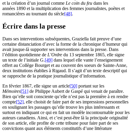
et la création d’un journal comme
Le coin du feu
dans les
années 1890 et la multiplication des femmes journalistes, poètes et
romancières au tournant du siècle
[48]
.
Écrire dans la presse
Dans ses interventions subséquentes, Graziella fait preuve d’une
certaine distanciation d’avec la forme de la chronique d’humeur qui
avait jusque-là supporter ses interventions dans la presse. Dans
l’édition quotidienne de
L’Ordre
du 13 septembre 1865, elle signe
un texte de l’initiale G.
[49]
dans lequel elle vante l’enseignement
offert au Collège Bourget et au couvent des soeurs de Sainte-Anne,
deux institutions établies à Rigaud. Il s’agit d’un texte descriptif qui
se rapproche de la pratique journalistique d’information.
En février 1867, elle signe un article
[50]
portant sur les
Mémoires
[51]
de Philippe Aubert de Gaspé qui venait de paraître.
Bien qu’elle soit consciente qu’elle n’est pas la première à en rendre
compte
[52]
, elle choisit de faire part de ses impressions personnelles
en soulignant les passages qu’elle trouve les plus intéressants et
surtout en indiquant ce qui en fait un modèle incontournable pour les
auteurs canadiens. Ainsi, et c’est peut-être là la principale originalité
de son article, elle profite de cette tribune pour faire part de ses
convictions quant aux éléments constitutifs d’une littérature