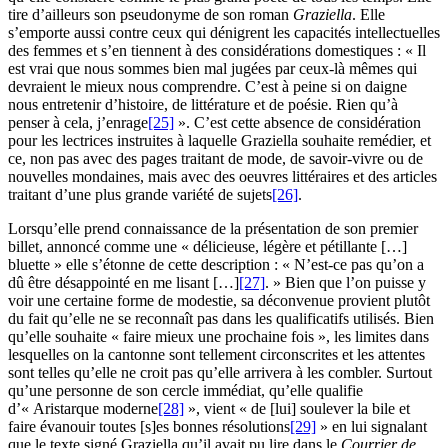
tire d’ailleurs son pseudonyme de son roman
Graziella
. Elle
s’emporte aussi contre ceux qui dénigrent les capacités intellectuelles
des femmes et s’en tiennent à des considérations domestiques : « Il
est vrai que nous sommes bien mal jugées par ceux-là mêmes qui
devraient le mieux nous comprendre. C’est à peine si on daigne
nous entretenir d’histoire, de littérature et de poésie. Rien qu’à
penser à cela, j’enrage
[25]
». C’est cette absence de considération
pour les lectrices instruites à laquelle Graziella souhaite remédier, et
ce, non pas avec des pages traitant de mode, de savoir-vivre ou de
nouvelles mondaines, mais avec des oeuvres littéraires et des articles
traitant d’une plus grande variété de sujets
[26]
.
Lorsqu’elle prend connaissance de la présentation de son premier
billet, annoncé comme une « délicieuse, légère et pétillante […]
bluette » elle s’étonne de cette description : « N’est-ce pas qu’on a
dû être désappointé en me lisant […]
[27]
. » Bien que l’on puisse y
voir une certaine forme de modestie, sa déconvenue provient plutôt
du fait qu’elle ne se reconnaît pas dans les qualificatifs utilisés. Bien
qu’elle souhaite « faire mieux une prochaine fois », les limites dans
lesquelles on la cantonne sont tellement circonscrites et les attentes
sont telles qu’elle ne croit pas qu’elle arrivera à les combler. Surtout
qu’une personne de son cercle immédiat, qu’elle qualifie
d’« Aristarque moderne
[28]
», vient « de [lui] soulever la bile et
faire évanouir toutes [s]es bonnes résolutions
[29]
» en lui signalant
que le texte signé Graziella qu’il avait pu lire dans le
Courrier de