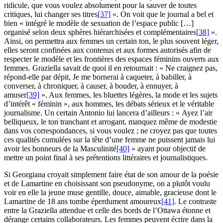
ridicule, que vous voulez absolument pour la sauver de toutes
critiques, lui changer ses titres
[37]
». On voit que le journal a bel et
bien « intégré le modèle de sexuation de l’espace public […]
organisé selon deux sphères hiérarchisées et complémentaires
[38]
».
Ainsi, on permettra aux femmes un certain ton, le plus souvent léger,
elles seront confinées aux contenus et aux formes autorisés afin de
respecter le modèle et les frontières des espaces féminins ouverts aux
femmes. Graziella savait de quoi il en retournait : « Ne craignez pas,
répond-elle par dépit, Je me bornerai à caqueter, à babiller, à
converser, à chroniquer, à causer, à bouder, à ennuyer, à
amuser
[39]
». Aux femmes, les bluettes légères, la mode et les sujets
d’intérêt « féminin », aux hommes, les débats sérieux et le véritable
journalisme. Un certain Antonio lui lancera d’ailleurs : « Ayez l’air
belliqueux, le ton tranchant et arrogant, manquez même de modestie
dans vos correspondances, si vous voulez ; ne croyez pas que toutes
ces qualités cumulées sur la tête d’une femme ne puissent jamais lui
avoir les honneurs de la Masculinité
[40]
» ayant pour objectif de
mettre un point final à ses prétentions littéraires et journalistiques.
Si Georgiana croyait simplement faire état de son amour de la poésie
et de Lamartine en choisissant son pseudonyme, on a plutôt voulu
voir en elle la jeune muse gentille, douce, aimable, gracieuse dont le
Lamartine de 18 ans tombe éperdument amoureux
[41]
. Le contraste
entre la Graziella attendue et celle des bords de l’Ottawa étonne et
dérange certains collaborateurs. Les femmes peuvent écrire dans la