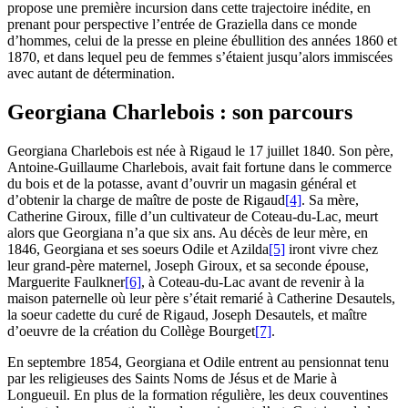
propose une première incursion dans cette trajectoire inédite, en
prenant pour perspective l’entrée de Graziella dans ce monde
d’hommes, celui de la presse en pleine ébullition des années 1860 et
1870, et dans lequel peu de femmes s’étaient jusqu’alors immiscées
avec autant de détermination.
Georgiana Charlebois : son parcours
Georgiana Charlebois est née à Rigaud le 17 juillet 1840. Son père,
Antoine-Guillaume Charlebois, avait fait fortune dans le commerce
du bois et de la potasse, avant d’ouvrir un magasin général et
d’obtenir la charge de maître de poste de Rigaud
[4]
. Sa mère,
Catherine Giroux, fille d’un cultivateur de Coteau-du-Lac, meurt
alors que Georgiana n’a que six ans. Au décès de leur mère, en
1846, Georgiana et ses soeurs Odile et Azilda
[5]
iront vivre chez
leur grand-père maternel, Joseph Giroux, et sa seconde épouse,
Marguerite Faulkner
[6]
, à Coteau-du-Lac avant de revenir à la
maison paternelle où leur père s’était remarié à Catherine Desautels,
la soeur cadette du curé de Rigaud, Joseph Desautels, et maître
d’oeuvre de la création du Collège Bourget
[7]
.
En septembre 1854, Georgiana et Odile entrent au pensionnat tenu
par les religieuses des Saints Noms de Jésus et de Marie à
Longueuil. En plus de la formation régulière, les deux couventines