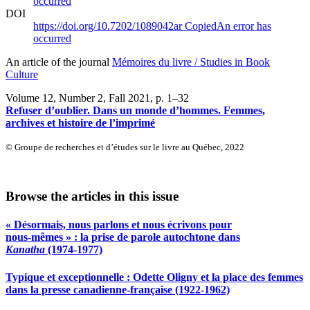
occurred
DOI
https://doi.org/10.7202/1089042ar
Copied
An error has
occurred
An article of the journal
Mémoires du livre / Studies in Book
Culture
Volume 12, Number 2, Fall 2021
, p. 1–32
Refuser d’oublier. Dans un monde d’hommes. Femmes,
archives et histoire de l’imprimé
© Groupe de recherches et d’études sur le livre au Québec, 2022
Browse the articles in this issue
« Désormais, nous parlons et nous écrivons pour
nous‑mêmes » : la prise de parole autochtone dans
Kanatha
(1974‑1977)
Typique et exceptionnelle :
O
dette Oligny et la place des femmes
dans la presse canadienne‑française (1922-1962)