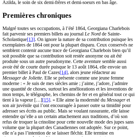
Azilda, le soin de six demi-frères et demi-soeurs en bas âge.
Premières chroniques
Malgré toutes ses occupations, à l’été 1864, Georgiana Charlebois
fait parvenir ses premiers billets au journal
Le Nord
de Sainte-
Scholastique
[13]
. On ignore la nature de sa contribution puisque les
exemplaires de 1864 ont pour la plupart disparu. Ceux conservés ne
semblent contenir aucune trace de Georgiana Charlebois bien qu’il
soit possible que sa contribution soit restée anonyme ou ait été
produite sous un autre pseudonyme. Cette aventure semble aussi
avoir été de courte durée puisque le 13 août 1864, elle envoie un
premier billet à Paul de Cazes
[14]
, alors jeune rédacteur au
Messager de Joliette
. Elle se présente comme une jeune femme
moderne : « Je suis de mes siècles amie ; j’aime, j’adore, j’admire
une quantité de choses, surtout les améliorations et les inventions de
mon temps, le télégraphe, les chemins de fer et en général tout ce qui
tient à la vapeur […]
[15]
. » Elle aime la modernité du
Messager
et
son air juvénile qui l’ont encouragée à passer outre sa timidité pour
adresser ses écrits au public. Mais se voulant rassurante, elle laisse
entendre qu’elle a un certain attachement aux traditions, d’où son
refus de troquer la crinoline pour cette nouvelle mode des jupes sans
volume que la plupart des Canadiennes ont adoptée. Sur ce point,
elle n’a pas l’intention de se laisser fléchir. Elle termine en