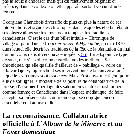
pas la seule à endosser, mais qui est relativement originale et
précoce, dans le contexte où elle apparaît, surtout venant d’une
femme.
Georgiana Charlebois diversifie de plus en plus la nature de ses
interventions et signe des chroniques dans lesquelles elle fait état de
ses observations sur les moeurs du temps et les traditions
canadiennes. C’est le cas d’un billet intitulé « Chronique de
village », paru dans le
Courrier de Saint-Hyacinthe
, en mai 1870,
dans lequel elle décrit les traditions de la fête de la plantation du mai
qui ont cours dans divers pays européens
[56]
. En adoptant ce type
de sujet, elle s’inscrit comme gardienne des traditions. Ses
chroniques, qu’elle qualifie d’ailleurs de « babillage », voire de
« bavardage », rapprochent ses interventions de la conversation à
laquelle les femmes sont associées. Mais c’est aussi une façon pour
elle de souligner la modestie de sa posture de collaboratrice de la
presse, d’assumer l’héritage des salonnières et de se positionner
comme femme et Canadienne dans l’espace médiatique, de faire
accepter sa présence dans un monde qui se conjugue encore
essentiellement au masculin.
La reconnaissance. Collaboratrice
officielle à
L’Album de la Minerve
et au
Foyer domestique