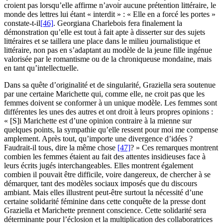
croient pas lorsqu’elle affirme n’avoir aucune prétention littéraire, le
monde des lettres lui étant « interdit » : « Elle en a forcé les portes »
constate-t-il
[46]
. Georgiana Charlebois fera finalement la
démonstration qu’elle est tout à fait apte à disserter sur des sujets
littéraires et se taillera une place dans le milieu journalistique et
littéraire, non pas en s’adaptant au modèle de la jeune fille ingénue
valorisée par le romantisme ou de la chroniqueuse mondaine, mais
en tant qu’intellectuelle.
Dans sa quête d’originalité et de singularité, Graziella sera soutenue
par une certaine Marichette qui, comme elle, ne croit pas que les
femmes doivent se conformer à un unique modèle. Les femmes sont
différentes les unes des autres et ont droit à leurs propres opinions :
« [S]i Marichette est d’une opinion contraire à la mienne sur
quelques points, la sympathie qu’elle ressent pour moi me compense
amplement. Après tout, qu’importe une divergence d’idées ?
Faudrait-il tous, dire la même chose
[47]
? » Ces remarques montrent
combien les femmes étaient au fait des attentes insidieuses face à
leurs écrits jugés interchangeables. Elles montrent également
combien il pouvait être difficile, voire dangereux, de chercher à se
démarquer, tant des modèles sociaux imposés que du discours
ambiant. Mais elles illustrent peut-être surtout la nécessité d’une
certaine solidarité féminine dans cette conquête de la presse dont
Graziella et Marichette prennent conscience. Cette solidarité sera
déterminante pour l’éclosion et la multiplication des collaboratrices