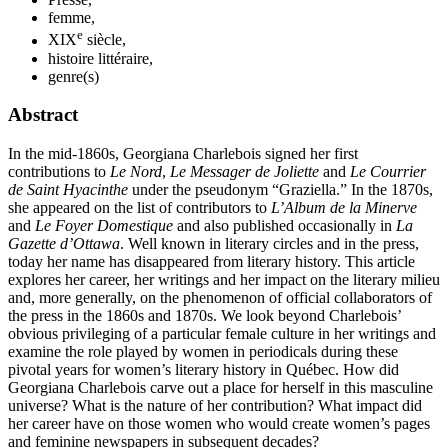
femme,
e
XIX
siècle,
histoire littéraire,
genre(s)
Abstract
In the mid‑1860s, Georgiana Charlebois signed her first
contributions to
Le Nord
,
Le Messager de Joliette
and
Le Courrier
de Saint Hyacinthe
under the pseudonym “Graziella.” In the 1870s,
she appeared on the list of contributors to
L’Album de la Minerve
and
Le Foyer Domestique
and also published occasionally in
La
Gazette d’Ottawa
. Well known in literary circles and in the press,
today her name has disappeared from literary history. This article
explores her career, her writings and her impact on the literary milieu
and, more generally, on the phenomenon of official collaborators of
the press in the 1860s and 1870s. We look beyond Charlebois’
obvious privileging of a particular female culture in her writings and
examine the role played by women in periodicals during these
pivotal years for women’s literary history in Québec. How did
Georgiana Charlebois carve out a place for herself in this masculine
universe? What is the nature of her contribution? What impact did
her career have on those women who would create women’s pages
and feminine newspapers in subsequent decades?