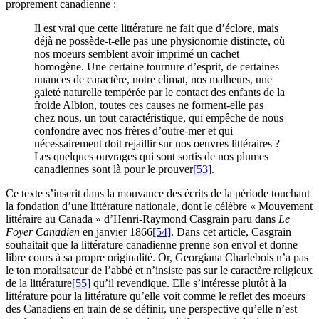
proprement canadienne :
Il est vrai que cette littérature ne fait que d’éclore, mais
déjà ne possède-t-elle pas une physionomie distincte, où
nos moeurs semblent avoir imprimé un cachet
homogène. Une certaine tournure d’esprit, de certaines
nuances de caractère, notre climat, nos malheurs, une
gaieté naturelle tempérée par le contact des enfants de la
froide Albion, toutes ces causes ne forment-elle pas
chez nous, un tout caractéristique, qui empêche de nous
confondre avec nos frères d’outre-mer et qui
nécessairement doit rejaillir sur nos oeuvres littéraires ?
Les quelques ouvrages qui sont sortis de nos plumes
canadiennes sont là pour le prouver
[53]
.
Ce texte s’inscrit dans la mouvance des écrits de la période touchant
la fondation d’une littérature nationale, dont le célèbre « Mouvement
littéraire au Canada » d’Henri-Raymond Casgrain paru dans
Le
Foyer Canadien
en janvier 1866
[54]
. Dans cet article, Casgrain
souhaitait que la littérature canadienne prenne son envol et donne
libre cours à sa propre originalité. Or, Georgiana Charlebois n’a pas
le ton moralisateur de l’abbé et n’insiste pas sur le caractère religieux
de la littérature
[55]
qu’il revendique. Elle s’intéresse plutôt à la
littérature pour la littérature qu’elle voit comme le reflet des moeurs
des Canadiens en train de se définir, une perspective qu’elle n’est