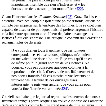
un journal. À part la politique et autres affaires
importantes il semble que rien n’intéresse, et « les
doctes entretiens ne sont point mon affaire »
[22]
.
Citant Henriette dans les
Femmes Savantes
[23]
, Graziella laisse
entendre, avec beaucoup d’esprit et une pointe d’ironie, qu’elle ne
compte pas empiéter sur le territoire des hommes. Elle se croit bien
capable de discuter de politique, mais lui préfère largement l’histoire
et la littérature qui auront aussi l’heur de plaire davantage aux
lectrices à qui elle s’adresse. Elle critique le contenu du
Courrier
en
réclamant plus de diversité :
[J]e vous dirai en toute franchise, que ces longues
correspondances et discussions politiques m’ennuient
où me valent une dose d’opium. Et je crois qu’il en est
de même pour un grand nombre de vos lectrices. Ne
pourriez-vous pas consacrer quelques colonnes à la
reproduction des chefs-d’oeuvre de nos littérateurs et de
nos poètes français ? Si ces messieurs vos lecteurs ne
trouvent pas la lecture de ces ouvrages assez
intéressante, je puis vous assurer que vous aurez pour
vous la fine fleur de vos abonnées
[24]
.
Graziella souhaite que le journal reproduise les oeuvres de « nos »
littérateurs français parmi lesquels on trouve Alphonse de Lamartine
qu’elle considère comme le plus grand poète de tous les temps. Elle