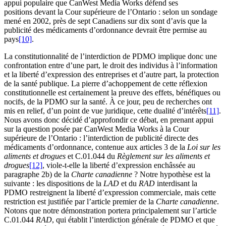
appui populaire que CanWest Media Works défend ses
positions devant la Cour supérieure de l’Ontario : selon un sondage
mené en 2002, près de sept Canadiens sur dix sont d’avis que la
publicité des médicaments d’ordonnance devrait être permise au
pays
[10]
.
La constitutionnalité de l’interdiction de PDMO implique donc une
confrontation entre d’une part, le droit des individus à l’information
et la liberté d’expression des entreprises et d’autre part, la protection
de la santé publique. La pierre d’achoppement de cette réflexion
constitutionnelle est certainement la preuve des effets, bénéfiques ou
nocifs, de la PDMO sur la santé. À ce jour, peu de recherches ont
mis en relief, d’un point de vue juridique, cette dualité d’intérêts
[11]
.
Nous avons donc décidé d’approfondir ce débat, en prenant appui
sur la question posée par CanWest Media Works à la Cour
supérieure de l’Ontario : l’interdiction de publicité directe des
médicaments d’ordonnance, contenue aux articles 3 de la
Loi sur les
aliments et drogues
et C.01.044 du
Règlement sur les aliments et
drogues
[12]
, viole-t-elle la liberté d’expression enchâssée au
paragraphe 2b) de la
Charte canadienne
? Notre hypothèse est la
suivante : les dispositions de la
LAD
et du
RAD
interdisant la
PDMO restreignent la liberté d’expression commerciale, mais cette
restriction est justifiée par l’article premier de la
Charte canadienne
.
Notons que notre démonstration portera principalement sur l’article
C.01.044
RAD
, qui établit l’interdiction générale de PDMO et que