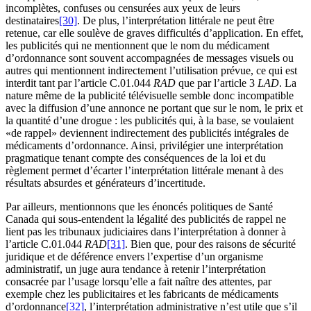
incomplètes, confuses ou censurées aux yeux de leurs
destinataires
[30]
. De plus, l’interprétation littérale ne peut être
retenue, car elle soulève de graves difficultés d’application. En effet,
les publicités qui ne mentionnent que le nom du médicament
d’ordonnance sont souvent accompagnées de messages visuels ou
autres qui mentionnent indirectement l’utilisation prévue, ce qui est
interdit tant par l’article C.01.044
RAD
que par l’article 3
LAD
. La
nature même de la publicité télévisuelle semble donc incompatible
avec la diffusion d’une annonce ne portant que sur le nom, le prix et
la quantité d’une drogue : les publicités qui, à la base, se voulaient
«de rappel» deviennent indirectement des publicités intégrales de
médicaments d’ordonnance. Ainsi, privilégier une interprétation
pragmatique tenant compte des conséquences de la loi et du
règlement permet d’écarter l’interprétation littérale menant à des
résultats absurdes et générateurs d’incertitude.
Par ailleurs, mentionnons que les énoncés politiques de Santé
Canada qui sous-entendent la légalité des publicités de rappel ne
lient pas les tribunaux judiciaires dans l’interprétation à donner à
l’article C.01.044
RAD
[31]
. Bien que, pour des raisons de sécurité
juridique et de déférence envers l’expertise d’un organisme
administratif, un juge aura tendance à retenir l’interprétation
consacrée par l’usage lorsqu’elle a fait naître des attentes, par
exemple chez les publicitaires et les fabricants de médicaments
d’ordonnance
[32]
, l’interprétation administrative n’est utile que s’il