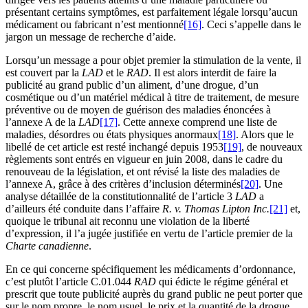
présentant certains symptômes, est parfaitement légale lorsqu’aucun
médicament ou fabricant n’est mentionné
[16]
. Ceci s’appelle dans le
jargon un message de recherche d’aide.
Lorsqu’un message a pour objet premier la stimulation de la vente, il
est couvert par la
LAD
et le
RAD
. Il est alors interdit de faire la
publicité au grand public d’un aliment, d’une drogue, d’un
cosmétique ou d’un matériel médical à titre de traitement, de mesure
préventive ou de moyen de guérison des maladies énoncées à
l’annexe A de la
LAD
[17]
. Cette annexe comprend une liste de
maladies, désordres ou états physiques anormaux
[18]
. Alors que le
libellé de cet article est resté inchangé depuis 1953
[19]
, de nouveaux
règlements sont entrés en vigueur en juin 2008, dans le cadre du
renouveau de la législation, et ont révisé la liste des maladies de
l’annexe A, grâce à des critères d’inclusion déterminés
[20]
. Une
analyse détaillée de la constitutionnalité de l’article 3
LAD
a
d’ailleurs été conduite dans l’affaire
R. v. Thomas Lipton Inc.
[21]
et,
quoique le tribunal ait reconnu une violation de la liberté
d’expression, il l’a jugée justifiée en vertu de l’article premier de la
Charte canadienne
.
En ce qui concerne spécifiquement les médicaments d’ordonnance,
c’est plutôt l’article C.01.044
RAD
qui édicte le régime général et
prescrit que toute publicité auprès du grand public ne peut porter que
sur le nom propre, le nom usuel, le prix et la quantité de la drogue.