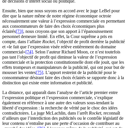
de décisions d’intérêt social ou politique.
Ensuite, bien que nous soyons en accord avec le juge LeBel pour
dire que la nature même de notre régime économique octroie
nécessairement une valeur à l’expression commerciale en permettant
aux consommateurs de faire des choix économiques plus
éclairés
[73]
, nous croyons que son apport à l’épanouissement
personnel demeure limité. En effet, la Cour suprême a pris en
compte, dans l’affaire
Rocket
, l’objectif de profit derrière la publicité
et «le fait que l’expression visée relève entièrement du domaine
commercial»
[74]
. Selon l’auteur Richard Moon, ce n’est toutefois
pas tant l’objectif de profit qui diminue la valeur de l’expression
commerciale et la protection constitutionnelle dont elle jouit, que les
effets trompeurs et manipulateurs de la publicité, qui ont pour but de
mousser les ventes
[75]
. L’apport restreint de la publicité pour le
consommateur désirant faire des choix éclairés se rapporte donc à la
distinction qui existe entre information et publicité.
La distance, qui apparaît dans l’analyse de l’article premier entre
l’expression politique et l’expression commerciale, s’explique
également en référence à une autre des valeurs sous-tendant la
liberté d’expression : la recherche de vérité par le choc des idées
contradictoires. La juge McLachlin, dans l’arrêt
Rocket
, reconnaît
d’ailleurs que l’interdiction des publicités ou le contrôle législatif de
leur contenu n’entraîne pas une perte d’occasion de contribuer au