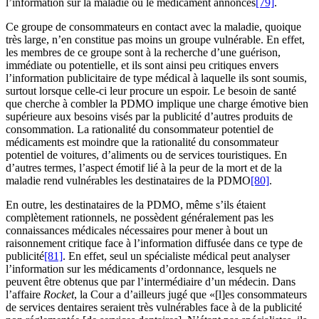
l’information sur la maladie ou le médicament annoncés
[79]
.
Ce groupe de consommateurs en contact avec la maladie, quoique
très large, n’en constitue pas moins un groupe vulnérable. En effet,
les membres de ce groupe sont à la recherche d’une guérison,
immédiate ou potentielle, et ils sont ainsi peu critiques envers
l’information publicitaire de type médical à laquelle ils sont soumis,
surtout lorsque celle-ci leur procure un espoir. Le besoin de santé
que cherche à combler la PDMO implique une charge émotive bien
supérieure aux besoins visés par la publicité d’autres produits de
consommation. La rationalité du consommateur potentiel de
médicaments est moindre que la rationalité du consommateur
potentiel de voitures, d’aliments ou de services touristiques. En
d’autres termes, l’aspect émotif lié à la peur de la mort et de la
maladie rend vulnérables les destinataires de la PDMO
[80]
.
En outre, les destinataires de la PDMO, même s’ils étaient
complètement rationnels, ne possèdent généralement pas les
connaissances médicales nécessaires pour mener à bout un
raisonnement critique face à l’information diffusée dans ce type de
publicité
[81]
. En effet, seul un spécialiste médical peut analyser
l’information sur les médicaments d’ordonnance, lesquels ne
peuvent être obtenus que par l’intermédiaire d’un médecin. Dans
l’affaire
Rocket
, la Cour a d’ailleurs jugé que «[l]es consommateurs
de services dentaires seraient très vulnérables face à de la publicité