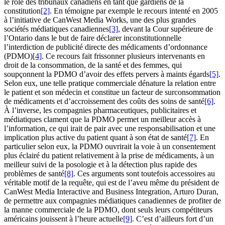
le rôle des tribunaux canadiens en tant que gardiens de la
constitution
[2]
. En témoigne par exemple le recours intenté en 2005
à l’initiative de CanWest Media Works, une des plus grandes
sociétés médiatiques canadiennes
[3]
, devant la Cour supérieure de
l’Ontario dans le but de faire déclarer inconstitutionnelle
l’interdiction de publicité directe des médicaments d’ordonnance
(PDMO)
[4]
. Ce recours fait frissonner plusieurs intervenants en
droit de la consommation, de la santé et des femmes, qui
soupçonnent la PDMO d’avoir des effets pervers à maints égards
[5]
.
Selon eux, une telle pratique commerciale dénature la relation entre
le patient et son médecin et constitue un facteur de surconsommation
de médicaments et d’accroissement des coûts des soins de santé
[6]
.
À l’inverse, les compagnies pharmaceutiques, publicitaires et
médiatiques clament que la PDMO permet un meilleur accès à
l’information, ce qui irait de pair avec une responsabilisation et une
implication plus active du patient quant à son état de santé
[7]
. En
particulier selon eux, la PDMO ouvrirait la voie à un consentement
plus éclairé du patient relativement à la prise de médicaments, à un
meilleur suivi de la posologie et à la détection plus rapide des
problèmes de santé
[8]
. Ces arguments sont toutefois accessoires au
véritable motif de la requête, qui est de l’aveu même du président de
CanWest Media Interactive and Business Integration, Arturo Duran,
de permettre aux compagnies médiatiques canadiennes de profiter de
la manne commerciale de la PDMO, dont seuls leurs compétiteurs
américains jouissent à l’heure actuelle
[9]
. C’est d’ailleurs fort d’un