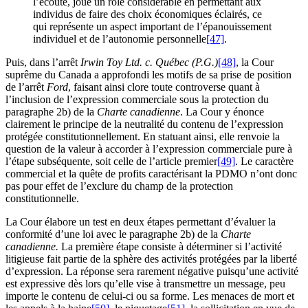
l’écoute, joue un rôle considérable en permettant aux
individus de faire des choix économiques éclairés, ce
qui représente un aspect important de l’épanouissement
individuel et de l’autonomie personnelle
[47]
.
Puis, dans l’arrêt
Irwin Toy Ltd. c. Québec (P.G.)
[48]
, la Cour
suprême du Canada a approfondi les motifs de sa prise de position
de l’arrêt
Ford
, faisant ainsi clore toute controverse quant à
l’inclusion de l’expression commerciale sous la protection du
paragraphe 2b) de la
Charte canadienne
. La Cour y énonce
clairement le principe de la neutralité du contenu de l’expression
protégée constitutionnellement. En statuant ainsi, elle renvoie la
question de la valeur à accorder à l’expression commerciale pure à
l’étape subséquente, soit celle de l’article premier
[49]
. Le caractère
commercial et la quête de profits caractérisant la PDMO n’ont donc
pas pour effet de l’exclure du champ de la protection
constitutionnelle.
La Cour élabore un test en deux étapes permettant d’évaluer la
conformité d’une loi avec le paragraphe 2b) de la
Charte
canadienne.
La première étape consiste à déterminer si l’activité
litigieuse fait partie de la sphère des activités protégées par la liberté
d’expression. La réponse sera rarement négative puisqu’une activité
est expressive dès lors qu’elle vise à transmettre un message, peu
importe le contenu de celui-ci ou sa forme. Les menaces de mort et