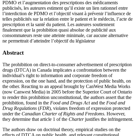
PDMO et l’augmentation des prescriptions des médicaments
publicisés, les auteures estiment qu’il existe un lien rationnel entre
l’interdiction de PDMO et l’objectif visant à prévenir l’influence de
telles publicités sur la relation entre le patient et le médecin, l’acte de
prescription et la santé du patient. Les auteures soutiennent
finalement que la prohibition quasi absolue de publicité aux
consommateurs reste une atteinte minimale, car aucune alternative
ne permettrait d’atteindre l’objectif du législateur
Abstract
The prohibition on direct-to-consumer advertisement of prescription
drugs (DTCA) in Canada implicates a confrontation between the
individual’s right to information and corporate freedom of
expression, on the one hand, and the protection of public health, on
the other. Reacting to an appeal brought by CanWest Media Works
(now Canwest Media) in 2005 before the Superior Court of Ontario
to render this prohibition unconstitutional, the authors assert that the
prohibition, found in the
Food and Drugs Act
and the
Food and
Drug Regulations
(
FDR
), violates freedom of expression protected
under the
Canadian Charter of Rights and Freedoms
. However,
they determine that article 1 of the
Charter
justifies the infringement.
The authors draw on doctrinal theory, empirical studies on the
effects of DTCA on public health, and relevant constitutional