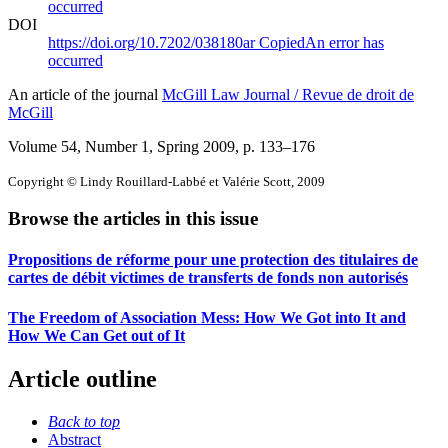
occurred
DOI
https://doi.org/10.7202/038180ar
Copied
An error has
occurred
An article of the journal
McGill Law Journal / Revue de droit de
McGill
Volume 54, Number 1, Spring 2009
, p. 133–176
Copyright © Lindy Rouillard-Labbé et Valérie Scott, 2009
Browse the articles in this issue
Propositions de réforme pour une protection des titulaires de
cartes de débit victimes de transferts de fonds non autorisés
The Freedom of Association Mess: How We Got into It and
How We Can Get out of It
Article outline
Back to top
Abstract