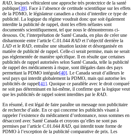
RAD
, lesquels véhiculent une approche très protectrice de la santé
publique
[39]
. Face à l’absence de certitude scientifique sur les effets
de la PDMO, le législateur canadien a choisi d’interdire ce type de
publicité. La logique du régime voudrait donc que soit également
interdite la publicité de rappel, dont les effets néfastes sont
documentés scientifiquement, tel que nous le démontrerons ci-
dessous. Or, l’interprétation de Santé Canada, en plus de créer une
disharmonie entre l’article C.01.044
RAD
et l’objectif derrière la
LAD
et le
RAD
, entraîne une situation laxiste et désorganisée en
matière de publicité de rappel. Celle-ci serait permise, mais ne serait
pas réglementée de manière spécifique. Il en résulte que certaines
publicités de rappel autorisées selon Santé Canada, telle la publicité
de rappel des médicaments à risque, sont illégales dans des pays
permettant la PDMO intégrale
[40]
. Le Canada serait d’ailleurs le
seul pays qui interdit globalement la PDMO, mais qui autorise les
publicités de rappel
[41]
. Quoique ce parallèle avec le droit comparé
ne soit pas déterminant en lui-même, il confirme que la logique veut
que les publicités de rappel soient interdites par le
RAD
.
En résumé, il est légal de faire paraître un message non publicitaire
de recherche d’aide. En ce qui concerne les publicités visant à
rappeler l’existence du médicament d’ordonnance, nous sommes en
désaccord avec Santé Canada et croyons qu’elles ne sont pas
permises par l’article C.01.044
RAD
, qui interdit toute forme de
PDMO à l’exception de la publicité comparative de prix. Les