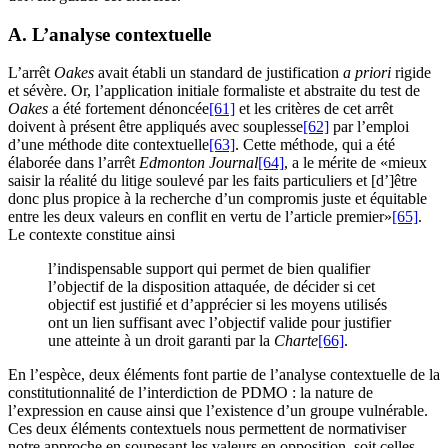
A. L’analyse contextuelle
L’arrêt
Oakes
avait établi un standard de justification
a priori
rigide
et sévère. Or, l’application initiale formaliste et abstraite du test de
Oakes
a été fortement dénoncée
[61]
et les critères de cet arrêt
doivent à présent être appliqués avec souplesse
[62]
par l’emploi
d’une méthode dite contextuelle
[63]
. Cette méthode, qui a été
élaborée dans l’arrêt
Edmonton Journal
[64]
, a le mérite de «mieux
saisir la réalité du litige soulevé par les faits particuliers et [d’]être
donc plus propice à la recherche d’un compromis juste et équitable
entre les deux valeurs en conflit en vertu de l’article premier»
[65]
.
Le contexte constitue ainsi
l’indispensable support qui permet de bien qualifier
l’objectif de la disposition attaquée, de décider si cet
objectif est justifié et d’apprécier si les moyens utilisés
ont un lien suffisant avec l’objectif valide pour justifier
une atteinte à un droit garanti par la
Charte
[66]
.
En l’espèce, deux éléments font partie de l’analyse contextuelle de la
constitutionnalité de l’interdiction de PDMO : la nature de
l’expression en cause ainsi que l’existence d’un groupe vulnérable.
Ces deux éléments contextuels nous permettent de normativiser
notre approche en soupesant les valeurs en opposition, soit celles