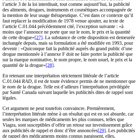
l’article 3 de la loi interdisait, tout comme aujourd’hui, la publicité
des aliments, drogues, instruments et cosmétiques accompagnée de
la mention de leur usage thérapeutique. C’est dans ce contexte qu’il
faut replacer la modification de 1978 venue ajouter, au texte de
l’article C.01.044 précédemment cité, l’exception suivante : «à
moins que l’annonce ne porte que sur le nom, le prix et la quantité
de cette drogue»
[27]
. La substance de cette disposition est demeurée
inchangée depuis, mais sa formulation a été modifiée en 1993, pour
devenir : «Quiconque fait la publicité auprès du grand public d’une
drogue mentionnée à l’annexe F doit ne faire porter la publicité que
sur la marque nominative, le nom propre, le nom usuel, le prix et la
quantité de la drogue»
[28]
.
En retenant une interprétation strictement littérale de l’article
C.01.044
RAD
, il est de toute évidence permis de ne mentionner que
le
nom
de la drogue. Telle est d’ailleurs l’interprétation privilégiée
par Santé Canada suivant laquelle les publicités dites de rappel sont
légales.
Cet argument ne peut toutefois convaincre. Premièrement,
l’interprétation littérale mène à un résultat qui est en soi absurde, car
seules les marques de médicaments les plus connues, telles que
Viagra, sont susceptibles d’offrir un retour sur investissement grâce
aux publicités de rappel et donc d’être annoncées
[29]
. Les publicités
de rappel des médicaments moins connus paraissent, elles,