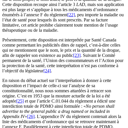
Cette disposition recoupe ainsi l’article 3
LAD
, mais son application
est plus large et s’applique à tous les médicaments d’ordonnance
énumérés à l’annexe F du règlement
[22]
, peu importe la maladie ou
l’état de santé pour lesquels ils sont prescrits. Par sa facture
limitative, cet article prohibe clairement toute mention de l’usage
thérapeutique ou de la maladie.
Présentement, cette disposition est interprétée par Santé Canada
comme permettant les publicités dites de rappel, c’est-à-dire celles
qui ne mentionnent que le nom, le prix et la quantité de la drogue,
afin de rappeler son existence au public
[23]
. Suivant le Comité
permanent de la santé, l’Union des consommateurs et l’Action pour
la protection de la santé, cette interprétation n’est pas conforme à
l’objectif du législateur
[24]
.
En raison du débat actuel sur l’interprétation à donner à cette
disposition et l’impact de celle-ci sur l’analyse de sa
constitutionnalité, nous nous sommes attardées à retracer son
origine. C’est en 1953 que la mouture actuelle de la loi a été
adoptée
[25]
et que l’article C.01.044 du règlement a édicté une
interdiction totale de PDMO ainsi formulée : «
No person shall
advertise to the general public a drug named or included in
Appendix IV
»
[26]
. L’appendice IV du règlement contenait alors la
liste des médicaments d’ordonnance qui se retrouve maintenant à
l’annexe F. Parallèlement à cette interdiction totale de PDMO,