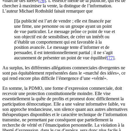
«marché des idées»
[76]
. L’essence même de la publicité, qui est de
chercher à maximiser la vente, la distingue de l’information.
L’auteur Michael Rothshild faisait remarquer que
[l]a publicité est l’art de vendre ; elle est financée par
une firme, une personne ou un groupe ayant un point
de vue particulier. Le message prône ce point de vue et
son objectif est de sensibiliser, de créer un intérêt ou
d’établir un comportement qui est favorable à la
position avancée. Le message tente d’informer et de
persuader, il est intentionnellement partial ; il ne s’agit
aucunement de présenter un point de vue équilibré
[77]
.
Au surplus, les différentes allégations commerciales divergentes ne
sont pas équitablement représentées dans le «marché des idées», ce
qui rend encore plus difficile l’émergence d’une «vérité».
En somme, la PDMO, une forme d’expression commerciale, doit
recevoir une protection constitutionnelle moindre. Elle vise
essentiellement la quête de profits et promeut donc difficilement la
participation démocratique. Elle a une valeur informative faible, vu
son approche tendancieuse, son silence quant aux autres alternatives
thérapeutiques disponibles et le caractère technique de l’information
transmise, ne permettant par conséquent que partiellement la
recherche de vérité et l’émancipation personnelle. La violation à la
liberté d’expression, dans le cas d’espèce, sera donc plus facile à