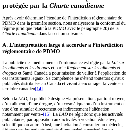
protégée par la
Charte canadienne
Après avoir déterminé l’étendue de l’interdiction réglementaire de
PDMO dans la première section, nous analyserons la conformité du
régime juridique relatif à la PDMO avec le paragraphe 2b) de la
Charte canadienne
dans la section suivante.
A. L’interprétation large à accorder à l’interdiction
réglementaire de PDMO
La publicité des médicaments d’ordonnance est régie par la
Loi sur
les aliments et les drogues
et par le
Règlement sur les aliments et
drogues
et Santé Canada a pour mission de veiller à l’application de
ces instruments légaux. Sa compétence ne s’étend toutefois qu’aux
publicités distribuées au Canada et visant à encourager la vente en
territoire canadien
[14]
.
Selon la
LAD
, la publicité désigne «la présentation, par tout moyen,
d’un aliment, d’une drogue, d’un cosmétique ou d’un instrument en
vue d’en stimuler directement ou indirectement l’aliénation,
notamment par vente»
[15]
. La
LAD
ne régit donc que les activités
publicitaires, par opposition aux activités à vocation éducative,
scientifique ou autre. Ainsi, une invitation à consulter un médecin,
dirigée vers les patients atteints d’une maladie particulière ou