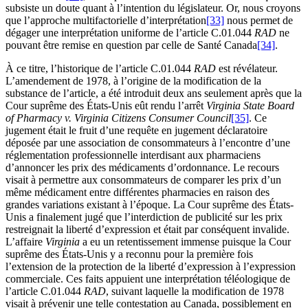
subsiste un doute quant à l’intention du législateur. Or, nous croyons
que l’approche multifactorielle d’interprétation
[33]
nous permet de
dégager une interprétation uniforme de l’article C.01.044
RAD
ne
pouvant être remise en question par celle de Santé Canada
[34]
.
À ce titre, l’historique de l’article C.01.044
RAD
est révélateur.
L’amendement de 1978, à l’origine de la modification de la
substance de l’article, a été introduit deux ans seulement après que la
Cour suprême des États-Unis eût rendu l’arrêt
Virginia State Board
of Pharmacy v. Virginia Citizens Consumer Council
[35]
. Ce
jugement était le fruit d’une requête en jugement déclaratoire
déposée par une association de consommateurs à l’encontre d’une
réglementation professionnelle interdisant aux pharmaciens
d’annoncer les prix des médicaments d’ordonnance. Le recours
visait à permettre aux consommateurs de comparer les prix d’un
même médicament entre différentes pharmacies en raison des
grandes variations existant à l’époque. La Cour suprême des États-
Unis a finalement jugé que l’interdiction de publicité sur les prix
restreignait la liberté d’expression et était par conséquent invalide.
L’affaire
Virginia
a eu un retentissement immense puisque la Cour
suprême des États-Unis y a reconnu pour la première fois
l’extension de la protection de la liberté d’expression à l’expression
commerciale. Ces faits appuient une interprétation téléologique de
l’article C.01.044
RAD
, suivant laquelle la modification de 1978
visait à prévenir une telle contestation au Canada, possiblement en