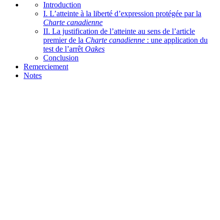
Introduction
I. L’atteinte à la liberté d’expression protégée par la
Charte canadienne
II. La justification de l’atteinte au sens de l’article
premier de la
Charte canadienne
: une application du
test de l’arrêt
Oakes
Conclusion
Remerciement
Notes