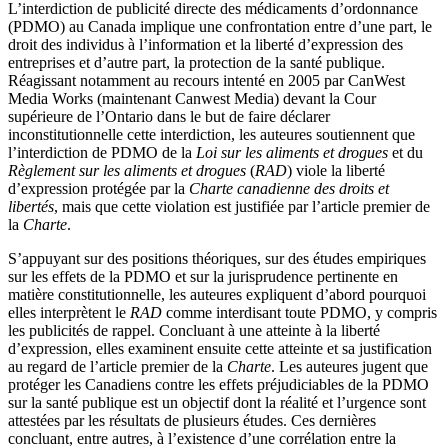
L’interdiction de publicité directe des médicaments d’ordonnance
(PDMO) au Canada implique une confrontation entre d’une part, le
droit des individus à l’information et la liberté d’expression des
entreprises et d’autre part, la protection de la santé publique.
Réagissant notamment au recours intenté en 2005 par CanWest
Media Works (maintenant Canwest Media) devant la Cour
supérieure de l’Ontario dans le but de faire déclarer
inconstitutionnelle cette interdiction, les auteures soutiennent que
l’interdiction de PDMO de la
Loi sur les aliments et drogues
et du
Règlement sur les aliments et drogues
(
RAD
) viole la liberté
d’expression protégée par la
Charte canadienne des droits et
libertés
, mais que cette violation est justifiée par l’article premier de
la
Charte
.
S’appuyant sur des positions théoriques, sur des études empiriques
sur les effets de la PDMO et sur la jurisprudence pertinente en
matière constitutionnelle, les auteures expliquent d’abord pourquoi
elles interprètent le
RAD
comme interdisant toute PDMO, y compris
les publicités de rappel. Concluant à une atteinte à la liberté
d’expression, elles examinent ensuite cette atteinte et sa justification
au regard de l’article premier de la
Charte
. Les auteures jugent que
protéger les Canadiens contre les effets préjudiciables de la PDMO
sur la santé publique est un objectif dont la réalité et l’urgence sont
attestées par les résultats de plusieurs études. Ces dernières
concluant, entre autres, à l’existence d’une corrélation entre la