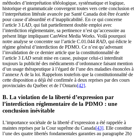
méthodes d’interprétation téléologique, systématique et logique,
historique et grammaticale convergent toutes vers cette conclusion et
l’interprétation littérale avancée par Santé Canada doit être écartée
pour cause d’absurdité et d’inapplicabilité. En ce qui concerne
l’article 3
LAD
, qui fait partiellement double emploi avec
l’interdiction réglementaire, sa pertinence n’est qu’accessoire au
présent litige impliquant CanWest Media Works. Voilà pourquoi
notre analyse se concentre sur l’article C.01.044
RAD
, qui édicte le
régime général d’interdiction de PDMO. Ce n’est qu’advenant
l’invalidation de ce dernier article que la constitutionnalité de
l’article 3
LAD
serait mise en cause, puisque celui-ci interdirait
toujours la publicité des médicaments d’ordonnance faisant mention
d’un usage thérapeutique à l’égard de l’une des maladies énoncées à
l’annexe A de la loi. Rappelons toutefois que la constitutionnalité de
cette disposition a déjà été confirmée à deux reprises par des cours
provinciales du Québec et de l’Ontario
[42]
.
B. La violation de la liberté d’expression par
l’interdiction réglementaire de la PDMO : une
conclusion inévitable
L’importance sociétale de la liberté d’expression a été rappelée à
maintes reprises par la Cour suprême du Canada
[43]
. Elle constitue
l’une des quatre libertés fondamentales garanties au paragraphe 2b)