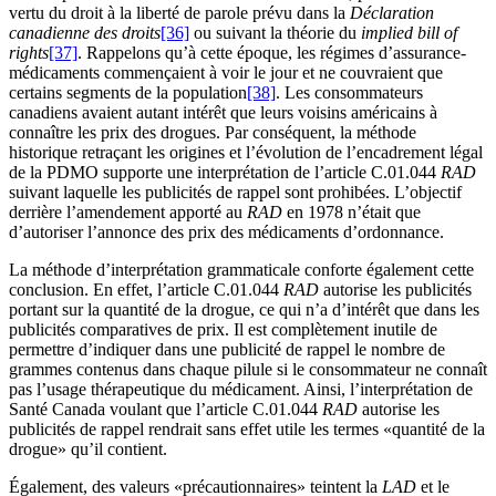
vertu du droit à la liberté de parole prévu dans la
Déclaration
canadienne des droits
[36]
ou suivant la théorie du
implied bill of
rights
[37]
. Rappelons qu’à cette époque, les régimes d’assurance-
médicaments commençaient à voir le jour et ne couvraient que
certains segments de la population
[38]
. Les consommateurs
canadiens avaient autant intérêt que leurs voisins américains à
connaître les prix des drogues. Par conséquent, la méthode
historique retraçant les origines et l’évolution de l’encadrement légal
de la PDMO supporte une interprétation de l’article C.01.044
RAD
suivant laquelle les publicités de rappel sont prohibées. L’objectif
derrière l’amendement apporté au
RAD
en 1978 n’était que
d’autoriser l’annonce des prix des médicaments d’ordonnance.
La méthode d’interprétation grammaticale conforte également cette
conclusion. En effet, l’article C.01.044
RAD
autorise les publicités
portant sur la quantité de la drogue, ce qui n’a d’intérêt que dans les
publicités comparatives de prix. Il est complètement inutile de
permettre d’indiquer dans une publicité de rappel le nombre de
grammes contenus dans chaque pilule si le consommateur ne connaît
pas l’usage thérapeutique du médicament. Ainsi, l’interprétation de
Santé Canada voulant que l’article C.01.044
RAD
autorise les
publicités de rappel rendrait sans effet utile les termes «quantité de la
drogue» qu’il contient.
Également, des valeurs «précautionnaires» teintent la
LAD
et le