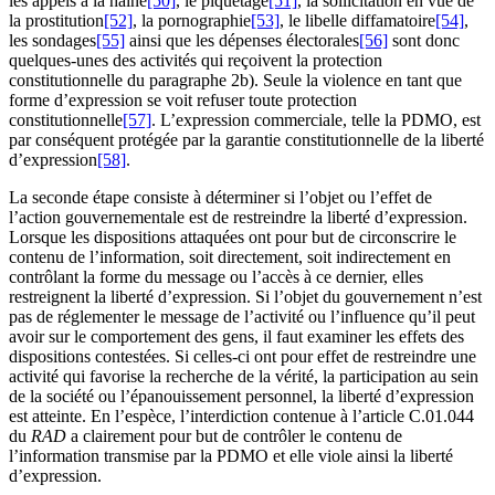
les appels à la haine
[50]
, le piquetage
[51]
, la sollicitation en vue de
la prostitution
[52]
, la pornographie
[53]
, le libelle diffamatoire
[54]
,
les sondages
[55]
ainsi que les dépenses électorales
[56]
sont donc
quelques-unes des activités qui reçoivent la protection
constitutionnelle du paragraphe 2b). Seule la violence en tant que
forme d’expression se voit refuser toute protection
constitutionnelle
[57]
. L’expression commerciale, telle la PDMO, est
par conséquent protégée par la garantie constitutionnelle de la liberté
d’expression
[58]
.
La seconde étape consiste à déterminer si l’objet ou l’effet de
l’action gouvernementale est de restreindre la liberté d’expression.
Lorsque les dispositions attaquées ont pour but de circonscrire le
contenu de l’information, soit directement, soit indirectement en
contrôlant la forme du message ou l’accès à ce dernier, elles
restreignent la liberté d’expression. Si l’objet du gouvernement n’est
pas de réglementer le message de l’activité ou l’influence qu’il peut
avoir sur le comportement des gens, il faut examiner les effets des
dispositions contestées. Si celles-ci ont pour effet de restreindre une
activité qui favorise la recherche de la vérité, la participation au sein
de la société ou l’épanouissement personnel, la liberté d’expression
est atteinte. En l’espèce, l’interdiction contenue à l’article C.01.044
du
RAD
a clairement pour but de contrôler le contenu de
l’information transmise par la PDMO et elle viole ainsi la liberté
d’expression.