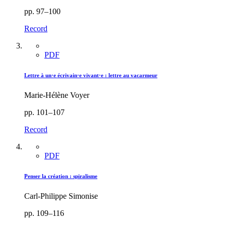
pp. 97–100
Record
PDF
Lettre à un·e écrivain·e vivant·e : lettre au vacarmeur
Marie-Hélène Voyer
pp. 101–107
Record
PDF
Penser la création : spiralisme
Carl-Philippe Simonise
pp. 109–116