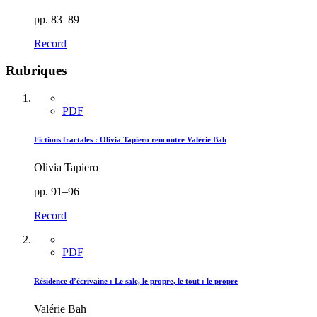
pp. 83–89
Record
Rubriques
PDF
Fictions fractales : Olivia Tapiero rencontre Valérie Bah
Olivia Tapiero
pp. 91–96
Record
PDF
Résidence d’écrivaine : Le sale, le propre, le tout : le propre
Valérie Bah