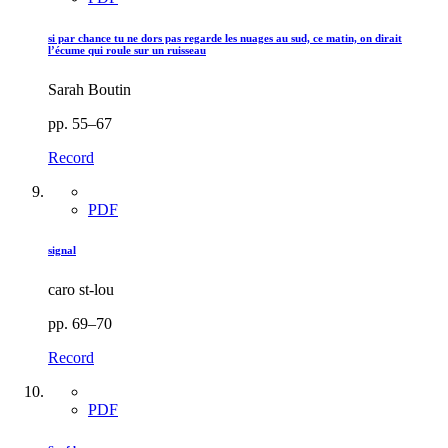
si par chance tu ne dors pas regarde les nuages au sud, ce matin, on dirait
l’écume qui roule sur un ruisseau
Sarah Boutin
pp. 55–67
Record
PDF
signal
caro st-lou
pp. 69–70
Record
PDF