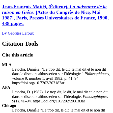
Jean-François Mattéi, (Éditeur),
La naissance de la
raison en Grèce
. [Actes du Congrès de Nice, Mai
1987], Paris, Presses Universitaires de France, 1990,
438 pages.
By Georges Leroux
Citation Tools
Cite this article
MLA
Letocha, Danièle. "Le trop dit, le dit, le mal dit et le non dit
dans le discours althusserien sur l’idéologie."
Philosophiques
,
volume 9, number 1, avril 1982, p. 41–94.
https://doi.org/10.7202/203183ar
APA
Letocha, D. (1982). Le trop dit, le dit, le mal dit et le non dit
dans le discours althusserien sur l’idéologie.
Philosophiques
,
9
(1), 41–94. https://doi.org/10.7202/203183ar
Chicago
Letocha, Danièle "Le trop dit, le dit, le mal dit et le non dit