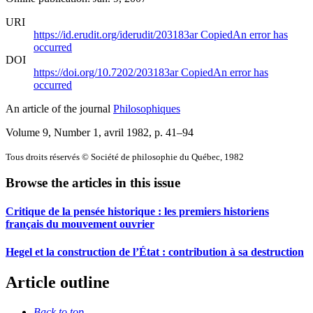
URI
https://id.erudit.org/iderudit/203183ar
Copied
An error has
occurred
DOI
https://doi.org/10.7202/203183ar
Copied
An error has
occurred
An article of the journal
Philosophiques
Volume 9, Number 1, avril 1982
, p. 41–94
Tous droits réservés © Société de philosophie du Québec, 1982
Browse the articles in this issue
Critique de la pensée historique : les premiers historiens
français du mouvement ouvrier
Hegel et la construction de l’État : contribution à sa destruction
Article outline
Back to top