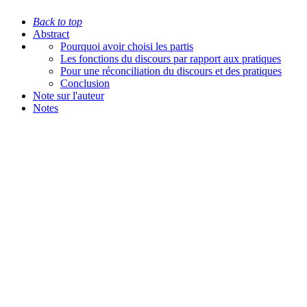
Back to top
Abstract
Pourquoi avoir choisi les partis
Les fonctions du discours par rapport aux pratiques
Pour une réconciliation du discours et des pratiques
Conclusion
Note sur l'auteur
Notes