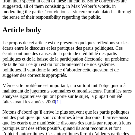
from their speech in each of these functions. Some correctives are
suggested, all of them consisting, in Max Weber’s words, in
moderating the parties’ convictions—sincere or calculated— through
the sense of their responsibility regarding the public.
Article body
Le propos de cet article est de présenter quelques réflexions sur les
écarts entre le discours et les pratiques des partis politiques. Ces
écarts sont une des causes de la perte de crédibilité des partis
politiques et de la baisse de la participation électorale, un problème
de taille pour ce qui est du fonctionnement de nos systèmes
politiques. Il vaut donc la peine d’aborder cette question et de
suggérer des correctifs appropriés.
Même si le problème est important, il a surtout fait l’objet jusqu’à
maintenant de jugements sommaires et moralisateurs. Parmi les rares
analyses rigoureuses qui ont porté sur le sujet, la plupart ont été
faites avant les années 2000
[1]
.
Notons d’abord qu’il arrive le plus souvent que les partis politiques
ont des pratiques qui sont conformes à leur discours. Il arrive aussi
que les écarts que manifeste le discours des partis par rapport à leurs
pratiques ont des effets positifs, quand ils sont reconnus et font
l’objet d’autocritiques. Ces autocritiques feront d’ailleurs partie des