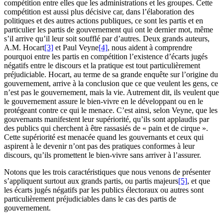
compétition entre elles que les administrations et les groupes. Cette
compétition est aussi plus décisive car, dans l’élaboration des
politiques et des autres actions publiques, ce sont les partis et en
particulier les partis de gouvernement qui ont le dernier mot, même
s’il arrive qu’il leur soit soufflé par d’autres. Deux grands auteurs,
A.M. Hocart
[3]
et Paul Veyne
[4]
, nous aident à comprendre
pourquoi entre les partis en compétition l’existence d’écarts jugés
négatifs entre le discours et la pratique est tout particulièrement
préjudiciable. Hocart, au terme de sa grande enquête sur l’origine du
gouvernement, arrive à la conclusion que ce que veulent les gens, ce
n’est pas le gouvernement, mais la vie. Autrement dit, ils veulent que
le gouvernement assure le bien-vivre en le développant ou en le
protégeant contre ce qui le menace. C’est ainsi, selon Veyne, que les
gouvernants manifestent leur supériorité, qu’ils sont applaudis par
des publics qui cherchent à être rassasiés de « pain et de cirque ».
Cette supériorité est menacée quand les gouvernants et ceux qui
aspirent à le devenir n’ont pas des pratiques conformes à leur
discours, qu’ils promettent le bien-vivre sans arriver à l’assurer.
Notons que les trois caractéristiques que nous venons de présenter
s’appliquent surtout aux grands partis, ou partis majeurs
[5]
, et que
les écarts jugés négatifs par les publics électoraux ou autres sont
particulièrement préjudiciables dans le cas des partis de
gouvernement.