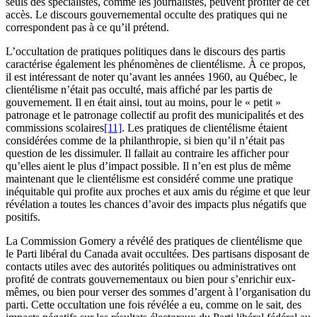
seuls des spécialistes, comme les journalistes, peuvent profiter de cet
accès. Le discours gouvernemental occulte des pratiques qui ne
correspondent pas à ce qu’il prétend.
L’occultation de pratiques politiques dans le discours des partis
caractérise également les phénomènes de clientélisme. À ce propos,
il est intéressant de noter qu’avant les années 1960, au Québec, le
clientélisme n’était pas occulté, mais affiché par les partis de
gouvernement. Il en était ainsi, tout au moins, pour le « petit »
patronage et le patronage collectif au profit des municipalités et des
commissions scolaires
[11]
. Les pratiques de clientélisme étaient
considérées comme de la philanthropie, si bien qu’il n’était pas
question de les dissimuler. Il fallait au contraire les afficher pour
qu’elles aient le plus d’impact possible. Il n’en est plus de même
maintenant que le clientélisme est considéré comme une pratique
inéquitable qui profite aux proches et aux amis du régime et que leur
révélation a toutes les chances d’avoir des impacts plus négatifs que
positifs.
La Commission Gomery a révélé des pratiques de clientélisme que
le Parti libéral du Canada avait occultées. Des partisans disposant de
contacts utiles avec des autorités politiques ou administratives ont
profité de contrats gouvernementaux ou bien pour s’enrichir eux-
mêmes, ou bien pour verser des sommes d’argent à l’organisation du
parti. Cette occultation une fois révélée a eu, comme on le sait, des