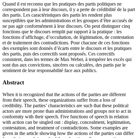
Quand il est reconnu que les pratiques des partis politiques ne
correspondent pas à leur discours, il y a perte de crédibilité de la part
des partis. Les caractéristiques des partis les rendent plus
susceptibles que les administrations et les groupes d’être accusés de
ne pas agir conformément à leur discours. On peut distinguer cinq
fonctions que le discours remplit par rapport à la pratique : les
fonctions d’affichage, d’occultation, de légitimation, de contestation
et de traitement des contradictions. Pour chacune de ces fonctions
des exemples sont donnés d’écarts entre le discours et les pratiques
des partis, puis des correctifs sont proposés. Ces correctifs
consistent, dans les termes de Max Weber, à tempérer les excès qui
sont dus aux convictions, sincères ou calculées, des partis par le
sentiment de leur responsabilité face aux publics.
Abstract
When it is recognized that the actions of the parties are different
from their speech, these organizations suffer from a loss of
credibility. The parties’ characteristics are such that these political
actors are more prone than administrations and groups not to act in
conformity with their speech. Five functions of speech in relation
with action can be singled out : display, concealment, legitimation,
contestation, and treatment of contradictions. Some examples are
given in the article showing how the actions of the parties can differ