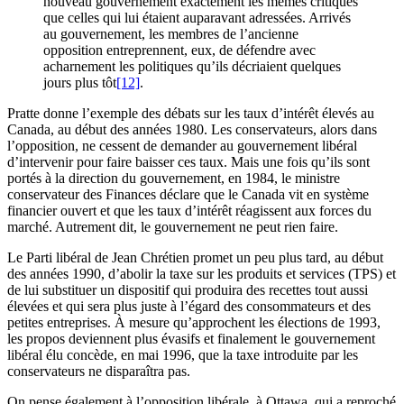
nouveau gouvernement exactement les mêmes critiques
que celles qui lui étaient auparavant adressées. Arrivés
au gouvernement, les membres de l’ancienne
opposition entreprennent, eux, de défendre avec
acharnement les politiques qu’ils décriaient quelques
jours plus tôt
[12]
.
Pratte donne l’exemple des débats sur les taux d’intérêt élevés au
Canada, au début des années 1980. Les conservateurs, alors dans
l’opposition, ne cessent de demander au gouvernement libéral
d’intervenir pour faire baisser ces taux. Mais une fois qu’ils sont
portés à la direction du gouvernement, en 1984, le ministre
conservateur des Finances déclare que le Canada vit en système
financier ouvert et que les taux d’intérêt réagissent aux forces du
marché. Autrement dit, le gouvernement ne peut rien faire.
Le Parti libéral de Jean Chrétien promet un peu plus tard, au début
des années 1990, d’abolir la taxe sur les produits et services (TPS) et
de lui substituer un dispositif qui produira des recettes tout aussi
élevées et qui sera plus juste à l’égard des consommateurs et des
petites entreprises. À mesure qu’approchent les élections de 1993,
les propos deviennent plus évasifs et finalement le gouvernement
libéral élu concède, en mai 1996, que la taxe introduite par les
conservateurs ne disparaîtra pas.
On pense également à l’opposition libérale, à Ottawa, qui a reproché